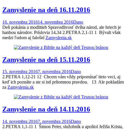
Zamyslenie na deň 16.11.2016
16. novembra 2016
14. novembra 2016
Dano
Deň pokánia a modlitieb Spravodlivosť dvíha národ, ale hriech je
hanbou národov. Príslovia 14,34 2.PETRA 2,1-11 1 Bývali však
medzi ľudom aj falošní
Zamyslenia.sk
Zamyslenie na deň 15.11.2016
15. novembra 2016
7. novembra 2016
Dano
2.PETRA 1,12-21 12 Chcem vám vždy pripomínať tieto veci, aj
keď ich poznáte a ste si istí prítomnou pravdou. 13 Ale pokladám
za
Zamyslenia.sk
Zamyslenie na deň 14.11.2016
14. novembra 2016
7. novembra 2016
Dano
2.PETRA 1,1-11 1 Šimon Peter, služobník a apoštol Ježiša Krista,