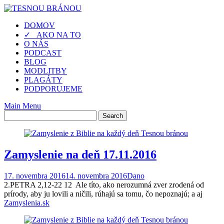
Skip
to
DOMOV
content
✓ AKO NA TO
O NÁS
PODCAST
BLOG
MODLITBY
PLAGÁTY
PODPORUJEME
Main Menu
Zamyslenie na deň 17.11.2016
17. novembra 2016
14. novembra 2016
Dano
2.PETRA 2,12-22 12 Ale títo, ako nerozumná zver zrodená od
prírody, aby ju lovili a ničili, rúhajú sa tomu, čo nepoznajú; a aj
Zamyslenia.sk