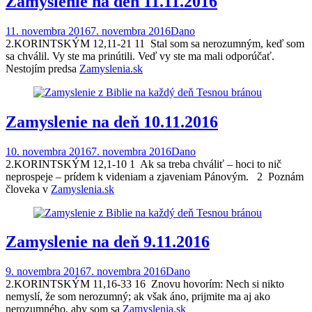
Zamyslenie na deň 11.11.2016
11. novembra 2016
7. novembra 2016
Dano
2.KORINTSKÝM 12,11-21 11 Stal som sa nerozumným, keď som
sa chválil. Vy ste ma prinútili. Veď vy ste ma mali odporúčať.
Nestojím predsa
Zamyslenia.sk
Zamyslenie na deň 10.11.2016
10. novembra 2016
7. novembra 2016
Dano
2.KORINTSKÝM 12,1-10 1 Ak sa treba chváliť – hoci to nič
neprospeje – prídem k videniam a zjaveniam Pánovým. 2 Poznám
človeka v
Zamyslenia.sk
Zamyslenie na deň 9.11.2016
9. novembra 2016
7. novembra 2016
Dano
2.KORINTSKÝM 11,16-33 16 Znovu hovorím: Nech si nikto
nemyslí, že som nerozumný; ak však áno, prijmite ma aj ako
nerozumného, aby som sa
Zamyslenia.sk