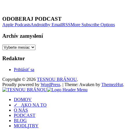
Next Episode
ODOBERAJ PODCAST
Apple Podcasts
Android
by Email
RSS
More Subscribe Options
Archív zamyslení
Archív
zamyslení
Redaktor
Prihlásiť sa
Copyright © 2026
TESNOU BRÁNOU
.
Proudly powered by
WordPress
.
|
Theme: Awaken by
ThemezHut
.
DOMOV
✓ AKO NA TO
O NÁS
PODCAST
BLOG
MODLITBY