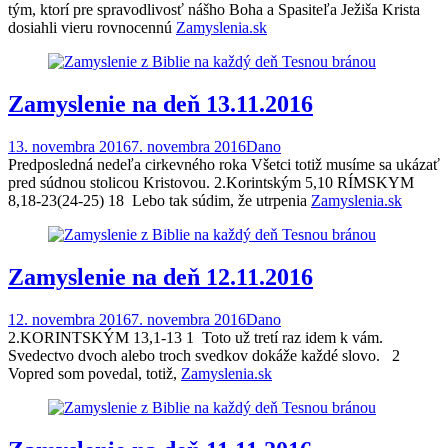
tým, ktorí pre spravodlivosť nášho Boha a Spasiteľa Ježiša Krista
dosiahli vieru rovnocennú
Zamyslenia.sk
Zamyslenie na deň 13.11.2016
13. novembra 2016
7. novembra 2016
Dano
Predposledná nedeľa cirkevného roka Všetci totiž musíme sa ukázať
pred súdnou stolicou Kristovou. 2.Korintským 5,10 RÍMSKYM
8,18-23(24-25) 18 Lebo tak súdim, že utrpenia
Zamyslenia.sk
Zamyslenie na deň 12.11.2016
12. novembra 2016
7. novembra 2016
Dano
2.KORINTSKÝM 13,1-13 1 Toto už tretí raz idem k vám.
Svedectvo dvoch alebo troch svedkov dokáže každé slovo. 2
Vopred som povedal, totiž,
Zamyslenia.sk