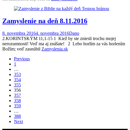
Zamyslenie na deň 8.11.2016
8. novembra 2016
4. novembra 2016
Dano
2.KORINTSKÝM 11,1-15 1 Kiež by ste zniesli trochu mojej
nerozumnosti! Veď ma aj znášate! 2 Lebo horlím za vás horlením
Božím; veď zasnúbil
Zamyslenia.sk
Posts
Previous
1
navigation
…
353
354
355
356
357
358
359
…
388
Next