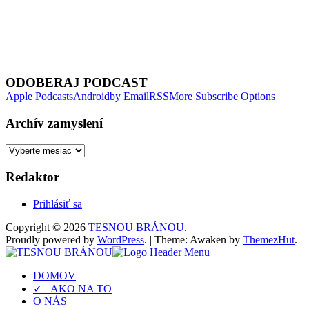
Next Episode
ODOBERAJ PODCAST
Apple Podcasts
Android
by Email
RSS
More Subscribe Options
Archív zamyslení
Archív
zamyslení
Redaktor
Prihlásiť sa
Copyright © 2026
TESNOU BRÁNOU
.
Proudly powered by
WordPress
.
|
Theme: Awaken by
ThemezHut
.
DOMOV
✓ AKO NA TO
O NÁS