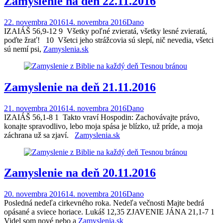
Zamyslenie na deň 22.11.2016
22. novembra 2016
14. novembra 2016
Dano
IZAIÁŠ 56,9-12 9 Všetky poľné zvieratá, všetky lesné zvieratá,
poďte žrať! 10 Všetci jeho strážcovia sú slepí, nič nevedia, všetci
sú nemí psi,
Zamyslenia.sk
Zamyslenie na deň 21.11.2016
21. novembra 2016
14. novembra 2016
Dano
IZAIÁŠ 56,1-8 1 Takto vraví Hospodin: Zachovávajte právo,
konajte spravodlivo, lebo moja spása je blízko, už príde, a moja
záchrana už sa zjaví.
Zamyslenia.sk
Zamyslenie na deň 20.11.2016
20. novembra 2016
14. novembra 2016
Dano
Posledná nedeľa cirkevného roka. Nedeľa večnosti Majte bedrá
opásané a sviece horiace. Lukáš 12,35 ZJAVENIE JÁNA 21,1-7 1
Videl som nové nebo a
Zamyslenia.sk