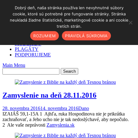
Skip
Dobrý deň, naša stránka používa len nevyhnutné súbory
to
cookie, ktoré sú potrebné pre fungovanie stránky. Stránka
DOMOV
content
neukladá žiadne štatistické, marketingové cookie a ani cookie
✓ AKO NA TO
tretích strán.
O NÁS
PODCAST
ROZUMIEM
PRAVIDLÁ SÚKROMIA
BLOG
MODLITBY
PLAGÁTY
PODPORUJEME
Main Menu
Zamyslenie na deň 28.11.2016
28. novembra 2016
14. novembra 2016
Dano
IZAIÁŠ 59,1-15A 1 Ajhľa, ruka Hospodinova nie je prikrátka
zachraňovať, a Jeho ucho nie je tak nedoslýchavé, aby nepočulo.
2 Ale vaše neprávosti
Zamyslenia.sk