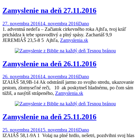
Zamyslenie na deň 27.11.2016
27. novembra 2016
14. novembra 2016
Dano
1. adventná nedeľa – Začiatok cirkevného roka Ajhľa, tvoj kráľ
prichádza k tebe spravodlivý a plný spásy. Zachariáš 9,9
JEREMIÁŠ 23,5-8 5 Ajhľa,
Zamyslenia.sk
Zamyslenie na deň 26.11.2016
26. novembra 2016
14. novembra 2016
Dano
IZAIÁŠ 58,9B-14 Ak odstrániš jarmo zo svojho stredu, ukazovanie
prstom, zlomyseľné reči, 10 ak poskytneš hladnému, po čom sám
túžiš, a nasýtiš strápeného,
Zamyslenia.sk
Zamyslenie na deň 25.11.2016
25. novembra 2016
15. novembra 2016
Dano
IZAIÁŠ 58,1-9A 1 Volaj na plné hrdlo, nešetri, pozdvihni svoj hlas