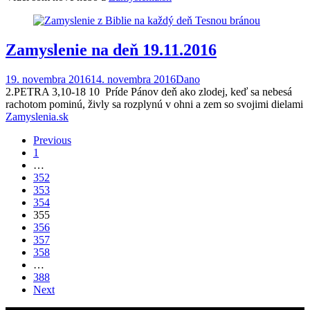
Zamyslenie na deň 19.11.2016
19. novembra 2016
14. novembra 2016
Dano
2.PETRA 3,10-18 10 Príde Pánov deň ako zlodej, keď sa nebesá
rachotom pominú, živly sa rozplynú v ohni a zem so svojimi dielami
Zamyslenia.sk
Posts
Previous
1
navigation
…
352
353
354
355
356
357
358
…
388
Next