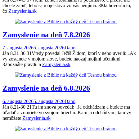
chcete zabiť, lebo sa moje slovo vo vás neujíma. 38Ja hovorím to,
čo
Zamyslenia.sk
Zamyslenie na deň 7.8.2026
7. augusta 2026
5. augusta 2026
Dano
Ján 8,31-36 31Vtedy povedal Ježiš Židom, ktorí v neho uverili: „Ak
vy zostanete v mojom slove, budete naozaj mojimi učeníkmi,
32poznáte pravdu a
Zamyslenia.sk
Zamyslenie na deň 6.8.2026
6. augusta 2026
5. augusta 2026
Dano
Ján 8,21-30 21Tu im znova povedal: „Ja odchádzam a budete ma
hľadať a zomriete vo svojom hriechu. Kam ja odchádzam, tam vy
nemôžete
Zamyslenia.sk