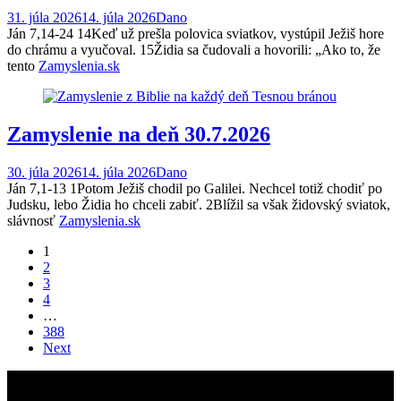
31. júla 2026
14. júla 2026
Dano
Ján 7,14-24 14Keď už prešla polovica sviatkov, vystúpil Ježiš hore
do chrámu a vyučoval. 15Židia sa čudovali a hovorili: „Ako to, že
tento
Zamyslenia.sk
Zamyslenie na deň 30.7.2026
30. júla 2026
14. júla 2026
Dano
Ján 7,1-13 1Potom Ježiš chodil po Galilei. Nechcel totiž chodiť po
Judsku, lebo Židia ho chceli zabiť. 2Blížil sa však židovský sviatok,
slávnosť
Zamyslenia.sk
Posts
1
2
navigation
3
4
…
388
Next