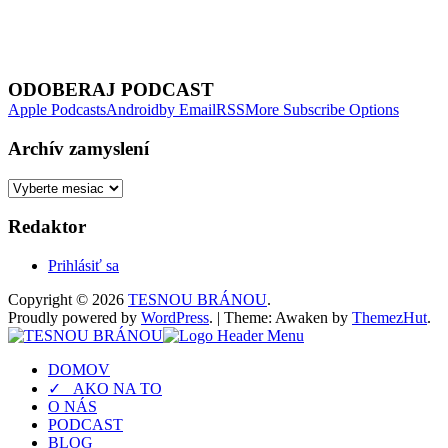
Next Episode
ODOBERAJ PODCAST
Apple Podcasts
Android
by Email
RSS
More Subscribe Options
Archív zamyslení
Archív
zamyslení
Redaktor
Prihlásiť sa
Copyright © 2026
TESNOU BRÁNOU
.
Proudly powered by
WordPress
.
|
Theme: Awaken by
ThemezHut
.
DOMOV
✓ AKO NA TO
O NÁS
PODCAST
BLOG