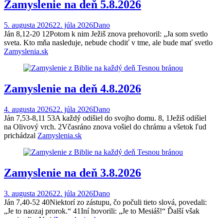
Zamyslenie na deň 5.8.2026
5. augusta 2026
22. júla 2026
Dano
Ján 8,12-20 12Potom k nim Ježiš znova prehovoril: „Ja som svetlo
sveta. Kto mňa nasleduje, nebude chodiť v tme, ale bude mať svetlo
Zamyslenia.sk
Zamyslenie na deň 4.8.2026
4. augusta 2026
22. júla 2026
Dano
Ján 7,53-8,11 53A každý odišiel do svojho domu. 8, 1Ježiš odišiel
na Olivový vrch. 2Včasráno znova vošiel do chrámu a všetok ľud
prichádzal
Zamyslenia.sk
Zamyslenie na deň 3.8.2026
3. augusta 2026
22. júla 2026
Dano
Ján 7,40-52 40Niektorí zo zástupu, čo počuli tieto slová, povedali:
„Je to naozaj prorok.“ 41Iní hovorili: „Je to Mesiáš!“ Ďalší však