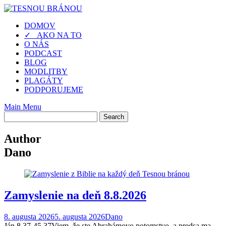
Skip
to
DOMOV
content
✓ AKO NA TO
O NÁS
PODCAST
BLOG
MODLITBY
PLAGÁTY
PODPORUJEME
Main Menu
Author
Dano
Zamyslenie na deň 8.8.2026
8. augusta 2026
5. augusta 2026
Dano
Ján 8,37-45 37Viem, že ste Abrahámovo potomstvo, a predsa ma