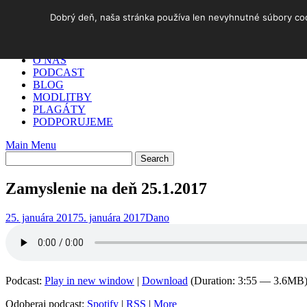
Skip
Dobrý deň, naša stránka používa len nevyhnutné súbory cook
to
DOMOV
content
✓ AKO NA TO
O NÁS
PODCAST
BLOG
MODLITBY
PLAGÁTY
PODPORUJEME
Main Menu
Zamyslenie na deň 25.1.2017
25. januára 2017
5. januára 2017
Dano
Podcast:
Play in new window
|
Download
(Duration: 3:55 — 3.6MB
Odoberaj podcast:
Spotify
|
RSS
|
More