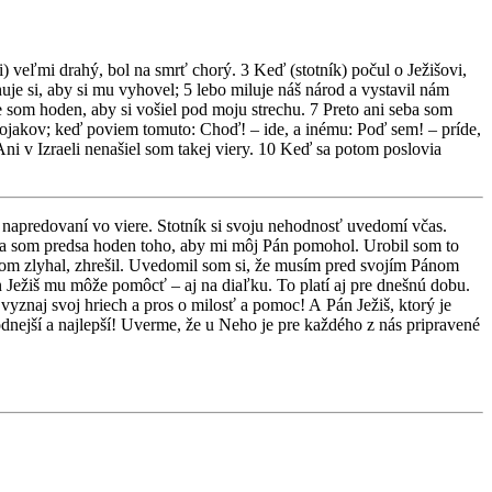
i) veľmi drahý, bol na smrť chorý. 3 Keď (stotník) počul o Ježišovi,
huje si, aby si mu vyhovel; 5 lebo miluje náš národ a vystavil nám
e som hoden, aby si vošiel pod moju strechu. 7 Preto ani seba som
vojakov; keď poviem tomuto: Choď! – ide, a inému: Poď sem! – príde,
Ani v Izraeli nenašiel som takej viery. 10 Keď sa potom poslovia
napredovaní vo viere. Stotník si svoju nehodnosť uvedomí včas.
 ja som predsa hoden toho, aby mi môj Pán pomohol. Urobil som to
ohom zlyhal, zhrešil. Uvedomil som si, že musím pred svojím Pánom
 Ježiš mu môže pomôcť – aj na diaľku. To platí aj pre dnešnú dobu.
yznaj svoj hriech a pros o milosť a pomoc! A Pán Ježiš, ktorý je
nejší a najlepší! Uverme, že u Neho je pre každého z nás pripravené