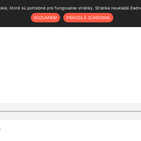
ie, ktoré sú potrebné pre fungovanie stránky. Stránka neukladá žiadne š
ROZUMIEM
PRAVIDLÁ SÚKROMIA
)