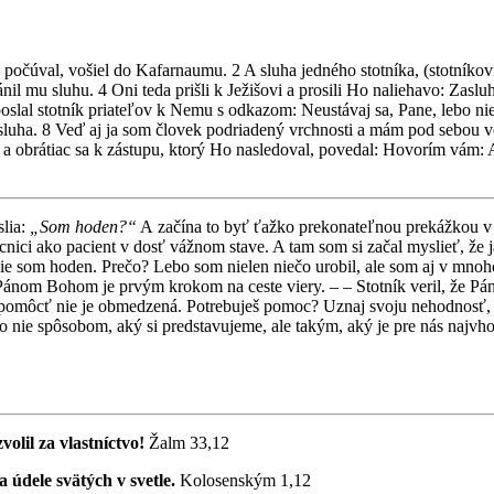
 počúval, vošiel do Kafarnaumu. 2 A sluha jedného stotníka, (stotníkov
il mu sluhu. 4 Oni teda prišli k Ježišovi a prosili Ho naliehavo: Zaslu
poslal stotník priateľov k Nemu s odkazom: Neustávaj sa, Pane, lebo ni
 sluha. 8 Veď aj ja som človek podriadený vrchnosti a mám pod sebou 
sa a obrátiac sa k zástupu, ktorý Ho nasledoval, povedal: Hovorím vám: 
slia:
„Som hoden?“
A začína to byť ťažko prekonateľnou prekážkou v 
ici ako pacient v dosť vážnom stave. A tam som si začal myslieť, že
ž nie som hoden. Prečo? Lebo som nielen niečo urobil, ale som aj v mn
ánom Bohom je prvým krokom na ceste viery. – – Stotník veril, že Pán
ť pomôcť nie je obmedzená. Potrebuješ pomoc? Uznaj svoju nehodnosť, v
nie spôsobom, aký si predstavujeme, ale takým, aký je pre nás najvhod
olil za vlastníctvo!
Žalm 33,12
 údele svätých v svetle.
Kolosenským 1,12