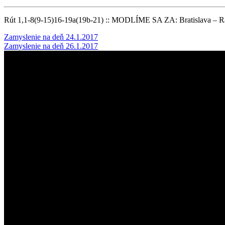
Rút 1,1-8(9-15)16-19a(19b-21) :: MODLÍME SA ZA: Bratislava – R
Post
Zamyslenie na deň 24.1.2017
Zamyslenie na deň 26.1.2017
navigation