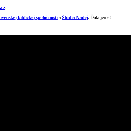
.cz
.
ovenskej biblickej spoločnosti
a
Štúdia Nádej
. Ďakujeme!