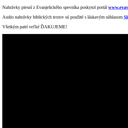
Nahrávky piesní z Evanjelického spevníka poskytol portál
www.evav
Audio nahrávky biblických textov sú použité s láskavým súhlasom
Sl
Všetkým patrí veľké ĎAKUJEME!