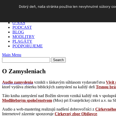
Skip
Dobrý deň, naša stránka používa len nevyhnutné súbory cook
to
DOMOV
content
✓ AKO NA TO
O NÁS
PODCAST
BLOG
MODLITBY
PLAGÁTY
PODPORUJEME
Main Menu
O Zamysleniach
Audio za
m
yslenia
vznikli s láskavým súhlasom vydavateľstva
Vivit 
ktoré vydáva zbierku biblických zamyslení na každý deň
Tesnou br
Táto kniha zamyslení nad Božím slovom vzniká každý rok v spoluprá
Modlitebným spoločenstvom
(Mos) pri Evanjelickej cirkvi a.v. na 
Audio a web-mastering realizujú nadšení dobrovoľníci z
Cirkevného
Internetové zázemie sponzoruje
Cirkevný zbor Obišovce
.