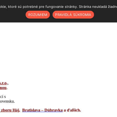
ie, ktoré sú potrebné pre fungovanie stránky. Stránka neukladá žiadne š
ROZUMIEM
PRAVIDLÁ SÚKROMIA
s.r.o
.
,
ánou
.
ci s
Slovensku.
 zboru Háj
,
Bratislava – Dúbravka
a ďalších.