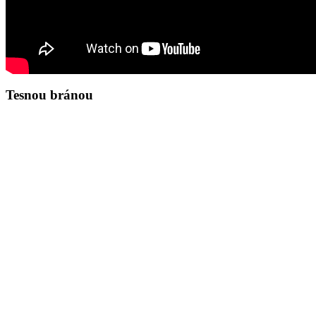
Tesnou bránou
Zamyslenie na deň 7.8.2026
Ján 8,31-36