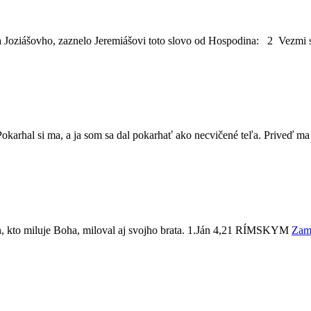
Joziášovho, zaznelo Jeremiášovi toto slovo od Hospodina: 2 Vezmi s
arhal si ma, a ja som sa dal pokarhať ako necvičené teľa. Priveď ma
en, kto miluje Boha, miloval aj svojho brata. 1.Ján 4,21 RÍMSKYM
Zamy