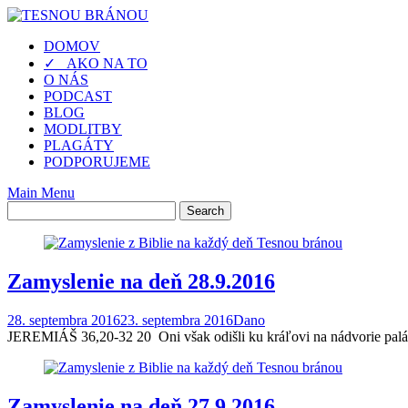
Skip
to
DOMOV
content
✓ AKO NA TO
O NÁS
PODCAST
BLOG
MODLITBY
PLAGÁTY
PODPORUJEME
Main Menu
Zamyslenie na deň 28.9.2016
28. septembra 2016
23. septembra 2016
Dano
JEREMIÁŠ 36,20-32 20 Oni však odišli ku kráľovi na nádvorie paláca,
Zamyslenie na deň 27.9.2016