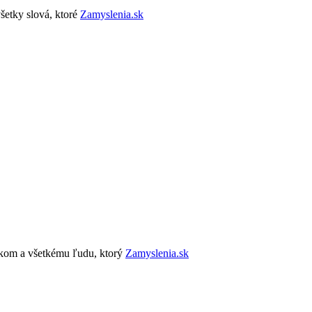
šetky slová, ktoré
Zamyslenia.sk
okom a všetkému ľudu, ktorý
Zamyslenia.sk