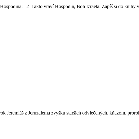
ospodina: 2 Takto vraví Hospodin, Boh Izraela: Zapíš si do knihy v
orok Jeremiáš z Jeruzalema zvyšku starších odvlečených, kňazom, pror