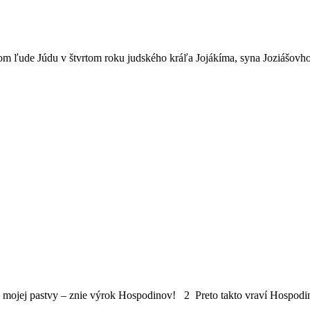
om ľude Júdu v štvrtom roku judského kráľa Jojákíma, syna Joziášovh
 mojej pastvy – znie výrok Hospodinov! 2 Preto takto vraví Hospodin