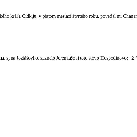
ho kráľa Cidkiju, v piatom mesiaci štvrtého roku, povedal mi Chana
, syna Joziášovho, zaznelo Jeremiášovi toto slovo Hospodinovo: 2 