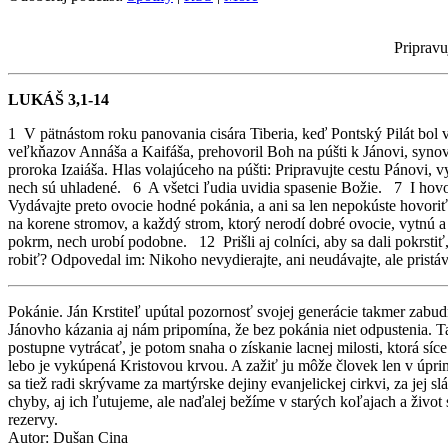
Pripravu
LUKÁŠ 3,1-14
1 V pätnástom roku panovania cisára Tiberia, keď Pontský Pilát bol v
veľkňazov Annáša a Kaifáša, prehovoril Boh na púšti k Jánovi, syno
proroka Izaiáša. Hlas volajúceho na púšti: Pripravujte cestu Pánovi,
nech sú uhladené. 6 A všetci ľudia uvidia spasenie Božie. 7 I hovo
Vydávajte preto ovocie hodné pokánia, a ani sa len nepokúste hovor
na korene stromov, a každý strom, ktorý nerodí dobré ovocie, vytnú
pokrm, nech urobí podobne. 12 Prišli aj colníci, aby sa dali pokrst
robiť? Odpovedal im: Nikoho nevydierajte, ani neudávajte, ale pristá
Pokánie. Ján Krstiteľ upútal pozornosť svojej generácie takmer zabu
Jánovho kázania aj nám pripomína, že bez pokánia niet odpustenia. 
postupne vytrácať, je potom snaha o získanie lacnej milosti, ktorá síc
lebo je vykúpená Kristovou krvou. A zažiť ju môže človek len v úpri
sa tiež radi skrývame za martýrske dejiny evanjelickej cirkvi, za jej
chyby, aj ich ľutujeme, ale naďalej bežíme v starých koľajach a život
rezervy.
Autor: Dušan Cina