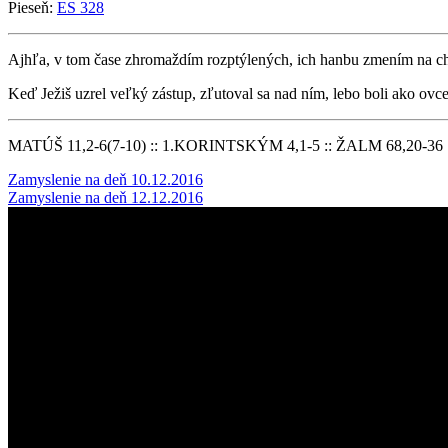
Pieseň:
ES 328
Ajhľa, v tom čase zhromaždím rozptýlených, ich hanbu zmením na ch
Keď Ježiš uzrel veľký zástup, zľutoval sa nad ním, lebo boli ako ovc
MATÚŠ 11,2-6(7-10) :: 1.KORINTSKÝM 4,1-5 :: ŽALM 68,20-3
Post
Zamyslenie na deň 10.12.2016
Zamyslenie na deň 12.12.2016
navigation