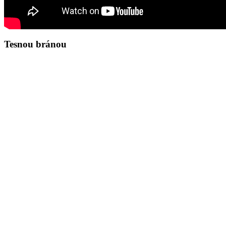
Tesnou bránou
Zamyslenie na deň 7.8.2026
Ján 8,31-36
31Vtedy povedal Ježiš Židom, ktorí v neho uverili: „Ak vy zostane
a nikdy sme nikomu neslúžili. Ako to, že ty hovoríš: ‚Stanete sa s
natrvalo. Syn zostáva navždy. 36Ak vás teda Syn vyslobodí, budete n