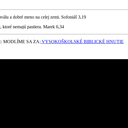
válu a dobré meno na celej zemi. Sofoniáš 3,19
e, ktoré nemajú pastiera. Marek 6,34
6 :: MODLÍME SA ZA:
VYSOKOŠKOLSKÉ BIBLICKÉ HNUTIE