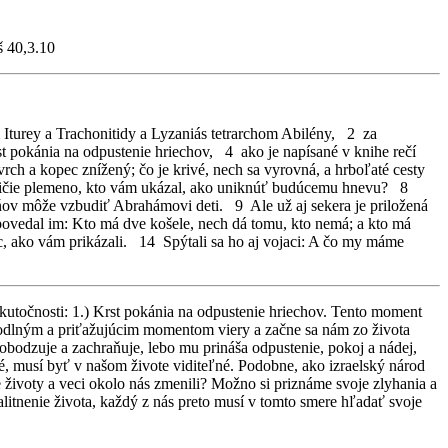
š 40,3.10
m Iturey a Trachonitidy a Lyzaniás tetrarchom Abilény, 2 za
t pokánia na odpustenie hriechov, 4 ako je napísané v knihe rečí
ch a kopec znížený; čo je krivé, nech sa vyrovná, a hrboľaté cesty
teničie plemeno, kto vám ukázal, ako uniknúť budúcemu hnevu? 8
ňov môže vzbudiť Abrahámovi deti. 9 Ale už aj sekera je priložená
povedal im: Kto má dve košele, nech dá tomu, kto nemá; a kto má
ac, ako vám prikázali. 14 Spýtali sa ho aj vojaci: A čo my máme
kutočnosti: 1.) Krst pokánia na odpustenie hriechov. Tento moment
ohodlným a priťažujúcim momentom viery a začne sa nám zo života
slobodzuje a zachraňuje, lebo mu prináša odpustenie, pokoj a nádej,
é, musí byť v našom živote viditeľné. Podobne, ako izraelský národ
še životy a veci okolo nás zmenili? Možno si priznáme svoje zlyhania a
alitnenie života, každý z nás preto musí v tomto smere hľadať svoje