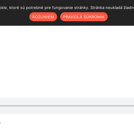
ie, ktoré sú potrebné pre fungovanie stránky. Stránka neukladá žiadne š
ROZUMIEM
PRAVIDLÁ SÚKROMIA
)