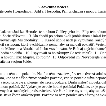
3. adventná nedeľa
jte cestu Hospodinovi! Ajhľa, Hospodin, Pán prichádza s mocou. Izaiá
ladárom Judska, Herodes tetrarchom Galiley, jeho brat Filip tetrarcho
vi Zachariášovmu. 3 Ján chodil po celom okolí jordánskom a kázal krs
 vyrovnávajte Mu chodníky; 5 Každé údolie nech je vyrovnané, každý vr
ril zástupom, ktoré vychádzali k nemu, aby sa mu dali pokrstiť: Vre
iť si: Máme otca Abraháma! Lebo vravím vám, že Boh aj z týchto kame
 a hodia do ohňa. 10 I spytovali sa ho zástupy: Čo teda robiť? 11 Od
iť, a hovorili mu: Majstre, čo robiť? 13 Odpovedal im: Nevyberajte vi
vajte na svojom žolde.
dnutou témou – pokáním. Na túto tému zaznievajú v texte dve zásadné s
Tam, kde sa z nášho života vytráca pokánie, kde sa pokánie stáva nep
e všetko prikryje a toleruje, ale neoslobodzuje. Drahá milosť človeka o
mnom pokání. 2.) Vydávajte ovocie hodné pokánia! Pokánie, ak je prav
 slávnych a statočných predstaviteľov. Ale čo robíme my sami, aby sa na
 sa stáva čoraz otrávenejším. Pokánie sa nám ponúka ako nástroj na skv