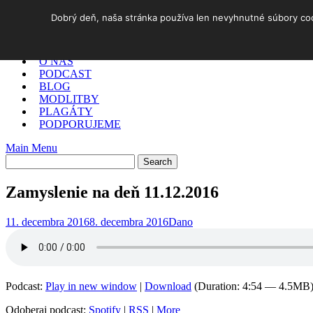
Skip
Dobrý deň, naša stránka používa len nevyhnutné súbory cook
to
DOMOV
content
✓ AKO NA TO
O NÁS
PODCAST
BLOG
MODLITBY
PLAGÁTY
PODPORUJEME
Main Menu
Zamyslenie na deň 11.12.2016
11. decembra 2016
8. decembra 2016
Dano
Podcast:
Play in new window
|
Download
(Duration: 4:54 — 4.5MB
Odoberaj podcast:
Spotify
|
RSS
|
More