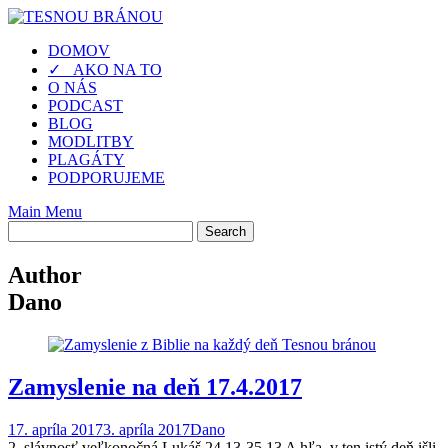
Skip
to
DOMOV
content
✓ AKO NA TO
O NÁS
PODCAST
BLOG
MODLITBY
PLAGÁTY
PODPORUJEME
Main Menu
Author
Dano
Zamyslenie na deň 17.4.2017
17. apríla 2017
3. apríla 2017
Dano
2. slávnosť veľkonočná Lukáš 24,13-35 13 A hľa, v ten istý deň išli