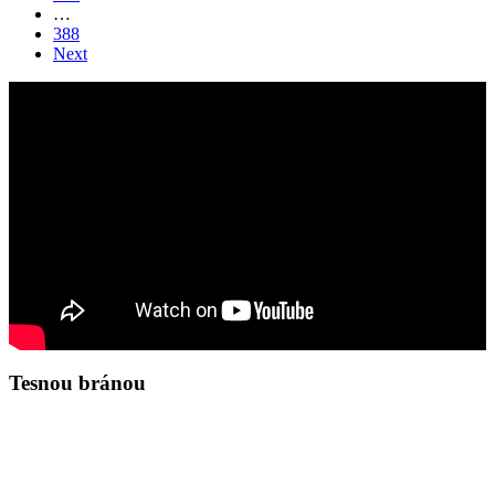
…
388
Next
Tesnou bránou