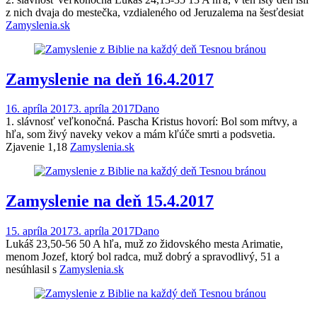
z nich dvaja do mestečka, vzdialeného od Jeruzalema na šesťdesiat
Zamyslenia.sk
Zamyslenie na deň 16.4.2017
16. apríla 2017
3. apríla 2017
Dano
1. slávnosť veľkonočná. Pascha Kristus hovorí: Bol som mŕtvy, a
hľa, som živý naveky vekov a mám kľúče smrti a podsvetia.
Zjavenie 1,18
Zamyslenia.sk
Zamyslenie na deň 15.4.2017
15. apríla 2017
3. apríla 2017
Dano
Lukáš 23,50-56 50 A hľa, muž zo židovského mesta Arimatie,
menom Jozef, ktorý bol radca, muž dobrý a spravodlivý, 51 a
nesúhlasil s
Zamyslenia.sk