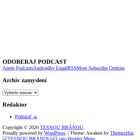
Next Episode
ODOBERAJ PODCAST
Apple Podcasts
Android
by Email
RSS
More Subscribe Options
Archív zamyslení
Archív
zamyslení
Redaktor
Prihlásiť sa
Copyright © 2026
TESNOU BRÁNOU
.
Proudly powered by
WordPress
.
|
Theme: Awaken by
ThemezHut
.