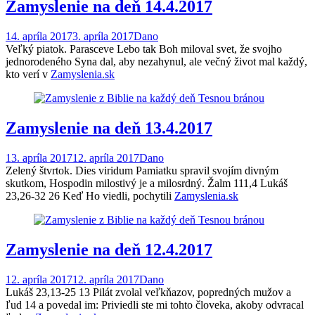
Zamyslenie na deň 14.4.2017
14. apríla 2017
3. apríla 2017
Dano
Veľký piatok. Parasceve Lebo tak Boh miloval svet, že svojho
jednorodeného Syna dal, aby nezahynul, ale večný život mal každý,
kto verí v
Zamyslenia.sk
Zamyslenie na deň 13.4.2017
13. apríla 2017
12. apríla 2017
Dano
Zelený štvrtok. Dies viridum Pamiatku spravil svojím divným
skutkom, Hospodin milostivý je a milosrdný. Žalm 111,4 Lukáš
23,26-32 26 Keď Ho viedli, pochytili
Zamyslenia.sk
Zamyslenie na deň 12.4.2017
12. apríla 2017
12. apríla 2017
Dano
Lukáš 23,13-25 13 Pilát zvolal veľkňazov, popredných mužov a
ľud 14 a povedal im: Priviedli ste mi tohto človeka, akoby odvracal