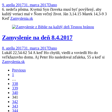
9. apríla 2017
31. marca 2017
Dano
6. nedeľa pôstna. Kvetná Syn človeka musí byť povýšený, aby
každý veriaci mal v Ňom večný život. Ján 3,14.15 Marek 14,3-9 3
Keď
Zamyslenia.sk
Zamyslenie na deň 8.4.2017
8. apríla 2017
31. marca 2017
Dano
Lukáš 22,54-62 54 A keď Ho chytili, viedli a voviedli Ho do
veľkňazovho domu. Aj Peter Ho nasledoval zďaleka, 55 a keď si
Zamyslenia.sk
Posts
Previous
1
navigation
…
338
339
340
341
342
343
344