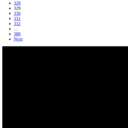
328
329
330
331
332
…
388
Next