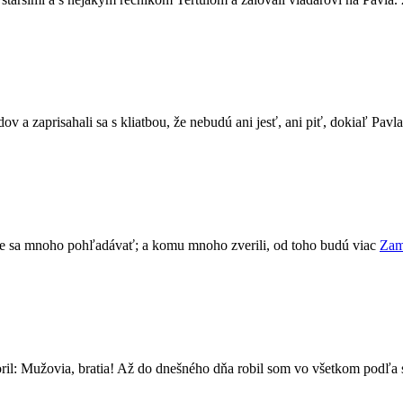
 a zaprisahali sa s kliatbou, že nebudú ani jesť, ani piť, dokiaľ Pavl
de sa mnoho pohľadávať; a komu mnoho zverili, od toho budú viac
Zam
oril: Mužovia, bratia! Až do dnešného dňa robil som vo všetkom podľa