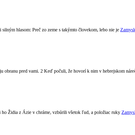
kli silným hlasom: Preč zo zeme s takýmto človekom, lebo nie je
Zamysle
oju obranu pred vami. 2 Keď počuli, že hovorí k nim v hebrejskom náre
 ho Židia z Ázie v chráme, vzbúrili všetok ľud, a položiac ruky
Zamysl