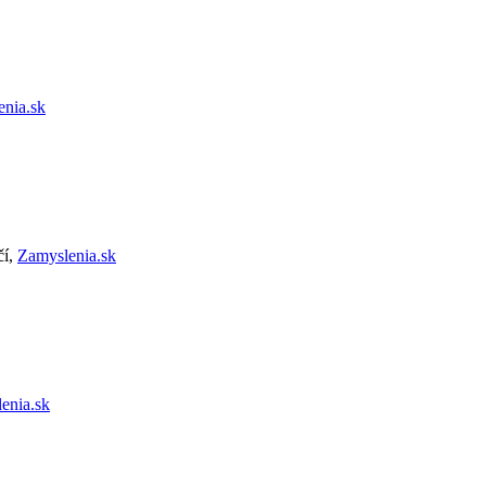
nia.sk
čí,
Zamyslenia.sk
enia.sk