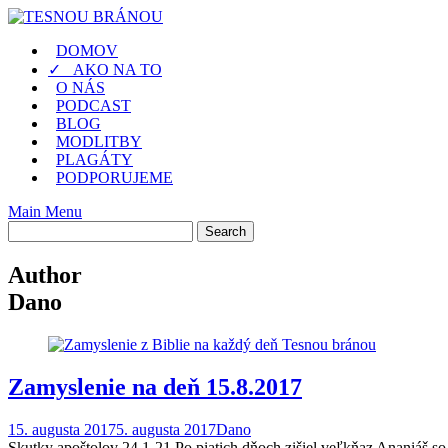
Skip
to
DOMOV
content
✓ AKO NA TO
O NÁS
PODCAST
BLOG
MODLITBY
PLAGÁTY
PODPORUJEME
Main Menu
Author
Dano
Zamyslenie na deň 15.8.2017
15. augusta 2017
5. augusta 2017
Dano
Skutky apoštolov 24,1-21 Po piatich dňoch zišiel veľkňaz Ananiáš so