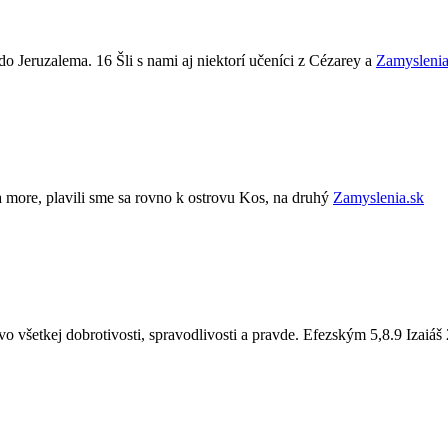
do Jeruzalema. 16 Šli s nami aj niektorí učeníci z Cézarey a
Zamyslenia
na more, plavili sme sa rovno k ostrovu Kos, na druhý
Zamyslenia.sk
 vo všetkej dobrotivosti, spravodlivosti a pravde. Efezským 5,8.9 Izaiáš