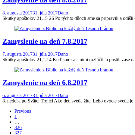
Zamyslenie na deň 8.8.2017
8. augusta 2017
31. júla 2017
Dano
Skutky apoštolov 21,15-26 Po týchto dňoch sme sa pripravili a odišli 
Zamyslenie na deň 7.8.2017
7. augusta 2017
31. júla 2017
Dano
Skutky apoštolov 21,1-14 Keď sme sa s nimi rozlúčili a pustili zase 
Zamyslenie na deň 6.8.2017
6. augusta 2017
31. júla 2017
Dano
8. nedeľa po Svätej Trojici Ako deti svetla žite. Lebo ovocie svetla je
Posts
Previous
1
navigation
…
326
327