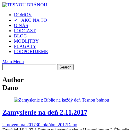
Skip
to
DOMOV
content
✓ AKO NA TO
O NÁS
PODCAST
BLOG
MODLITBY
PLAGÁTY
PODPORUJEME
Main Menu
Author
Dano
Zamyslenie na deň 2.11.2017
2. novembra 2017
30. októbra 2017
Dano
Ezechiel 16,1-22 1 Potom mi zaznelo slovo Hospodinovo: 2 Človeče,