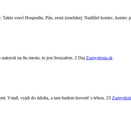
Takto vraví Hospodin, Pán, zemi izraelskej: Nadišiel koniec, koniec p
a nakresli na ňu mesto, to jest Jeruzalem. 2 Daj
Zamyslenia.sk
mi: Vstaň, vyjdi do údolia, a tam budem hovoriť s tebou. 23
Zamysleni