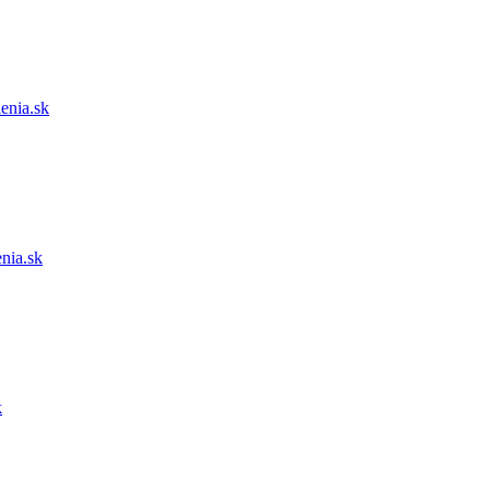
enia.sk
nia.sk
k