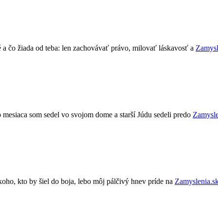
ré a čo žiada od teba: len zachovávať právo, milovať láskavosť a
Zamysl
ho mesiaca som sedel vo svojom dome a starší Júdu sedeli predo
Zamysle
ikoho, kto by šiel do boja, lebo môj pálčivý hnev príde na
Zamyslenia.s