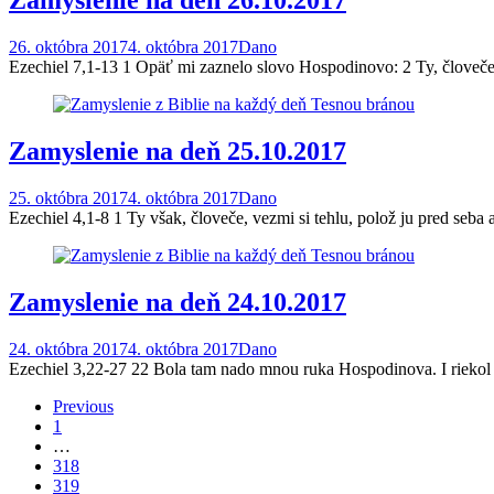
Zamyslenie na deň 26.10.2017
26. októbra 2017
4. októbra 2017
Dano
Ezechiel 7,1-13 1 Opäť mi zaznelo slovo Hospodinovo: 2 Ty, človeče: 
Zamyslenie na deň 25.10.2017
25. októbra 2017
4. októbra 2017
Dano
Ezechiel 4,1-8 1 Ty však, človeče, vezmi si tehlu, polož ju pred seba 
Zamyslenie na deň 24.10.2017
24. októbra 2017
4. októbra 2017
Dano
Ezechiel 3,22-27 22 Bola tam nado mnou ruka Hospodinova. I riekol 
Posts
Previous
1
navigation
…
318
319