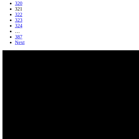
320
321
322
323
324
…
387
Next