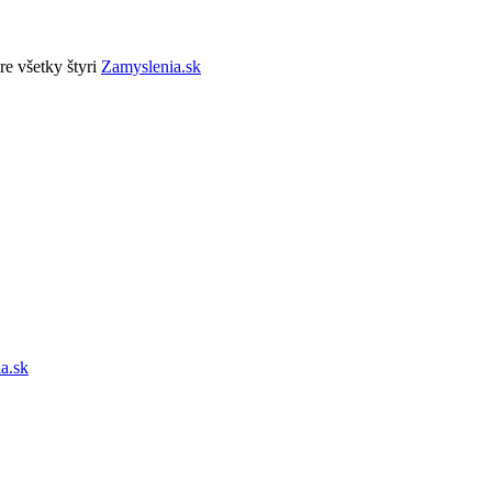
re všetky štyri
Zamyslenia.sk
a.sk