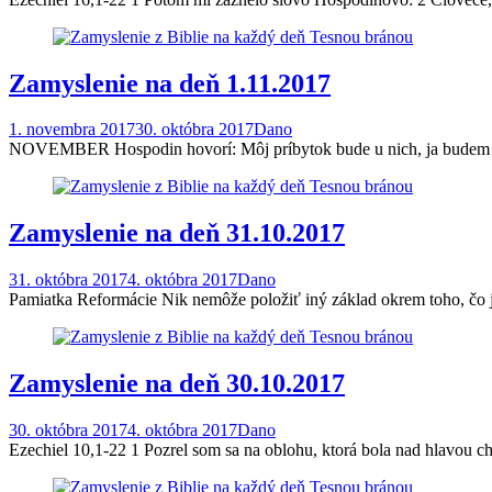
Zamyslenie na deň 1.11.2017
1. novembra 2017
30. októbra 2017
Dano
NOVEMBER Hospodin hovorí: Môj príbytok bude u nich, ja budem i
Zamyslenie na deň 31.10.2017
31. októbra 2017
4. októbra 2017
Dano
Pamiatka Reformácie Nik nemôže položiť iný základ okrem toho, čo j
Zamyslenie na deň 30.10.2017
30. októbra 2017
4. októbra 2017
Dano
Ezechiel 10,1-22 1 Pozrel som sa na oblohu, ktorá bola nad hlavou c