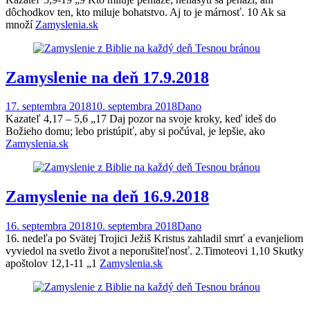
dôchodkov ten, kto miluje bohatstvo. Aj to je márnosť. 10 Ak sa
množí
Zamyslenia.sk
Zamyslenie na deň 17.9.2018
17. septembra 2018
10. septembra 2018
Dano
Kazateľ 4,17 – 5,6 „17 Daj pozor na svoje kroky, keď ideš do
Božieho domu; lebo pristúpiť, aby si počúval, je lepšie, ako
Zamyslenia.sk
Zamyslenie na deň 16.9.2018
16. septembra 2018
10. septembra 2018
Dano
16. nedeľa po Svätej Trojici Ježiš Kristus zahladil smrť a evanjeliom
vyviedol na svetlo život a neporušiteľnosť. 2.Timoteovi 1,10 Skutky
apoštolov 12,1-11 „1
Zamyslenia.sk