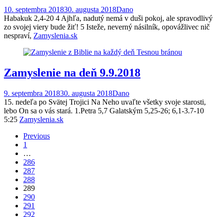
10. septembra 2018
30. augusta 2018
Dano
Habakuk 2,4-20 4 Ajhľa, nadutý nemá v duši pokoj, ale spravodlivý
zo svojej viery bude žiť! 5 Isteže, neverný násilník, opovážlivec nič
nespraví,
Zamyslenia.sk
Zamyslenie na deň 9.9.2018
9. septembra 2018
30. augusta 2018
Dano
15. nedeľa po Svätej Trojici Na Neho uvaľte všetky svoje starosti,
lebo On sa o vás stará. 1.Petra 5,7 Galatským 5,25-26; 6,1-3.7-10
5:25
Zamyslenia.sk
Posts
Previous
1
navigation
…
286
287
288
289
290
291
292