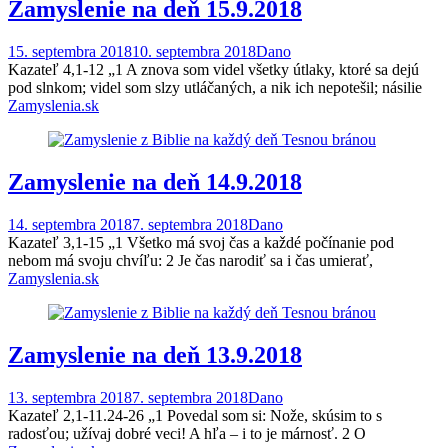
Zamyslenie na deň 15.9.2018
15. septembra 2018
10. septembra 2018
Dano
Kazateľ 4,1-12 „1 A znova som videl všetky útlaky, ktoré sa dejú
pod slnkom; videl som slzy utláčaných, a nik ich nepotešil; násilie
Zamyslenia.sk
Zamyslenie na deň 14.9.2018
14. septembra 2018
7. septembra 2018
Dano
Kazateľ 3,1-15 „1 Všetko má svoj čas a každé počínanie pod
nebom má svoju chvíľu: 2 Je čas narodiť sa i čas umierať,
Zamyslenia.sk
Zamyslenie na deň 13.9.2018
13. septembra 2018
7. septembra 2018
Dano
Kazateľ 2,1-11.24-26 „1 Povedal som si: Nože, skúsim to s
radosťou; užívaj dobré veci! A hľa – i to je márnosť. 2 O