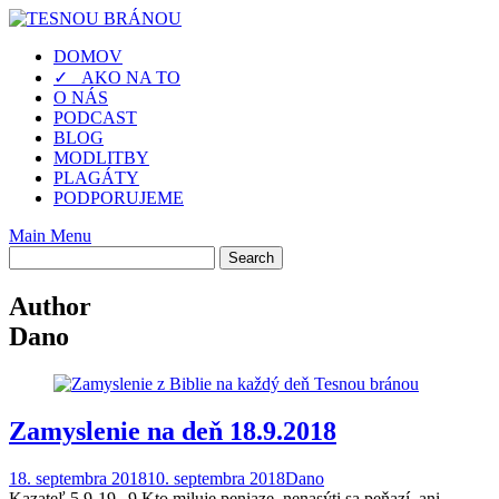
Skip
to
DOMOV
content
✓ AKO NA TO
O NÁS
PODCAST
BLOG
MODLITBY
PLAGÁTY
PODPORUJEME
Main Menu
Author
Dano
Zamyslenie na deň 18.9.2018
18. septembra 2018
10. septembra 2018
Dano
Kazateľ 5,9-19 „9 Kto miluje peniaze, nenasýti sa peňazí, ani