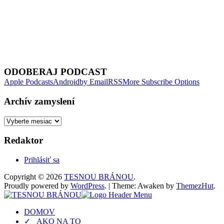
Next Episode
ODOBERAJ PODCAST
Apple Podcasts
Android
by Email
RSS
More Subscribe Options
Archív zamyslení
Archív
zamyslení
Redaktor
Prihlásiť sa
Copyright © 2026
TESNOU BRÁNOU
.
Proudly powered by
WordPress
.
|
Theme: Awaken by
ThemezHut
.
DOMOV
✓ AKO NA TO