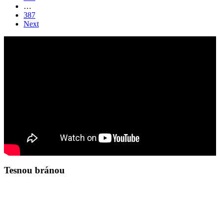
…
387
Next
Tesnou bránou