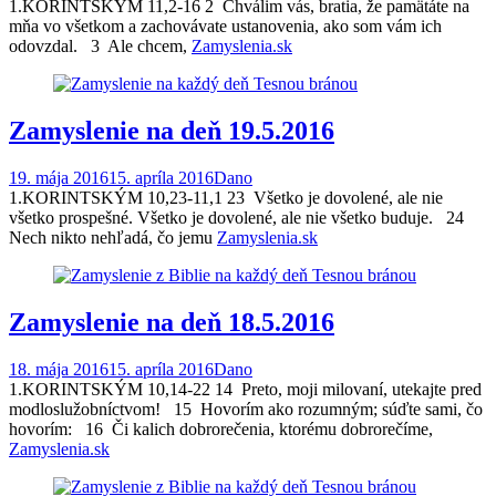
1.KORINTSKÝM 11,2-16 2 Chválim vás, bratia, že pamätáte na
mňa vo všetkom a zachovávate ustanovenia, ako som vám ich
odovzdal. 3 Ale chcem,
Zamyslenia.sk
Zamyslenie na deň 19.5.2016
19. mája 2016
15. apríla 2016
Dano
1.KORINTSKÝM 10,23-11,1 23 Všetko je dovolené, ale nie
všetko prospešné. Všetko je dovolené, ale nie všetko buduje. 24
Nech nikto nehľadá, čo jemu
Zamyslenia.sk
Zamyslenie na deň 18.5.2016
18. mája 2016
15. apríla 2016
Dano
1.KORINTSKÝM 10,14-22 14 Preto, moji milovaní, utekajte pred
modloslužobníctvom! 15 Hovorím ako rozumným; súďte sami, čo
hovorím: 16 Či kalich dobrorečenia, ktorému dobrorečíme,
Zamyslenia.sk