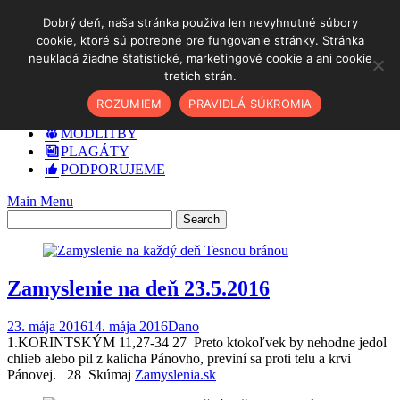
Skip
Dobrý deň, naša stránka používa len nevyhnutné súbory
to
cookie, ktoré sú potrebné pre fungovanie stránky. Stránka
DOMOV
content
neukladá žiadne štatistické, marketingové cookie a ani cookie
✓ AKO NA TO
tretích strán.
O NÁS
PODCAST
ROZUMIEM
PRAVIDLÁ SÚKROMIA
BLOG
MODLITBY
PLAGÁTY
PODPORUJEME
Main Menu
Zamyslenie na deň 23.5.2016
23. mája 2016
14. mája 2016
Dano
1.KORINTSKÝM 11,27-34 27 Preto ktokoľvek by nehodne jedol
chlieb alebo pil z kalicha Pánovho, previní sa proti telu a krvi
Pánovej. 28 Skúmaj
Zamyslenia.sk