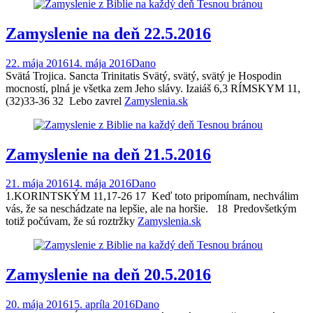
Zamyslenie na deň 22.5.2016
22. mája 2016
14. mája 2016
Dano
Svätá Trojica. Sancta Trinitatis Svätý, svätý, svätý je Hospodin
mocností, plná je všetka zem Jeho slávy. Izaiáš 6,3 RÍMSKYM 11,
(32)33-36 32 Lebo zavrel
Zamyslenia.sk
Zamyslenie na deň 21.5.2016
21. mája 2016
14. mája 2016
Dano
1.KORINTSKÝM 11,17-26 17 Keď toto pripomínam, nechválim
vás, že sa neschádzate na lepšie, ale na horšie. 18 Predovšetkým
totiž počúvam, že sú roztržky
Zamyslenia.sk
Zamyslenie na deň 20.5.2016
20. mája 2016
15. apríla 2016
Dano