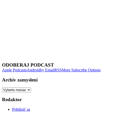
Next Episode
ODOBERAJ PODCAST
Apple Podcasts
Android
by Email
RSS
More Subscribe Options
Archív zamyslení
Archív
zamyslení
Redaktor
Prihlásiť sa