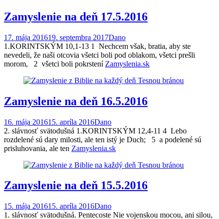
Zamyslenie na deň 17.5.2016
17. mája 2016
19. septembra 2017
Dano
1.KORINTSKÝM 10,1-13 1 Nechcem však, bratia, aby ste
nevedeli, že naši otcovia všetci boli pod oblakom, všetci prešli
morom, 2 všetci boli pokrstení
Zamyslenia.sk
Zamyslenie na deň 16.5.2016
16. mája 2016
15. apríla 2016
Dano
2. slávnosť svätodušná 1.KORINTSKÝM 12,4-11 4 Lebo
rozdelené sú dary milosti, ale ten istý je Duch; 5 a podelené sú
prisluhovania, ale ten
Zamyslenia.sk
Zamyslenie na deň 15.5.2016
15. mája 2016
15. apríla 2016
Dano
1. slávnosť svätodušná. Pentecoste Nie vojenskou mocou, ani silou,