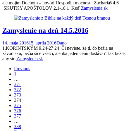
ale mojím Duchom – hovorí Hospodin mocností. Zachariáš 4,6
SKUTKY APOŠTOLOV 2,1-18 1 Keď
Zamyslenia.sk
Zamyslenie na deň 14.5.2016
14. mája 2016
15. apríla 2016
Dano
1.KORINTSKÝM 9,24-27 24 Či neviete, že tí, čo bežia na
závodisku, bežia síce všetci, ale iba jeden cenu dostáva? Tak bežte,
aby ste
Zamyslenia.sk
Posts
Previous
1
navigation
…
371
372
373
374
375
376
377
…
388