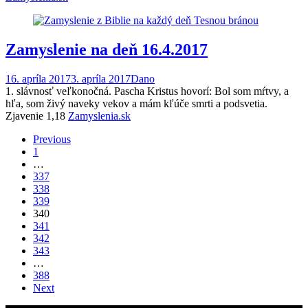
Zamyslenie na deň 16.4.2017
16. apríla 2017
3. apríla 2017
Dano
1. slávnosť veľkonočná. Pascha Kristus hovorí: Bol som mŕtvy, a
hľa, som živý naveky vekov a mám kľúče smrti a podsvetia.
Zjavenie 1,18
Zamyslenia.sk
Posts
Previous
1
navigation
…
337
338
339
340
341
342
343
…
388
Next