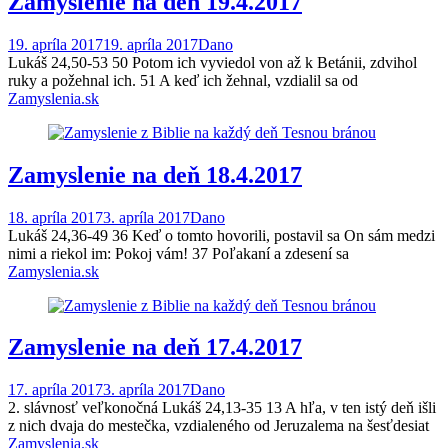
Zamyslenie na deň 19.4.2017
19. apríla 2017
19. apríla 2017
Dano
Lukáš 24,50-53 50 Potom ich vyviedol von až k Betánii, zdvihol
ruky a požehnal ich. 51 A keď ich žehnal, vzdialil sa od
Zamyslenia.sk
Zamyslenie na deň 18.4.2017
18. apríla 2017
3. apríla 2017
Dano
Lukáš 24,36-49 36 Keď o tomto hovorili, postavil sa On sám medzi
nimi a riekol im: Pokoj vám! 37 Poľakaní a zdesení sa
Zamyslenia.sk
Zamyslenie na deň 17.4.2017
17. apríla 2017
3. apríla 2017
Dano
2. slávnosť veľkonočná Lukáš 24,13-35 13 A hľa, v ten istý deň išli
z nich dvaja do mestečka, vzdialeného od Jeruzalema na šesťdesiat
Zamyslenia.sk