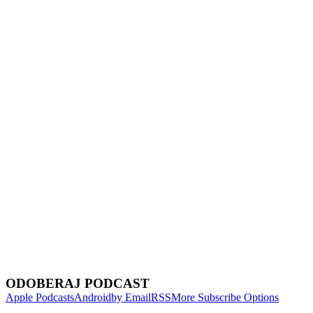
Show Episodes List
Next Episode
ODOBERAJ PODCAST
Apple Podcasts
Android
by Email
RSS
More Subscribe Options