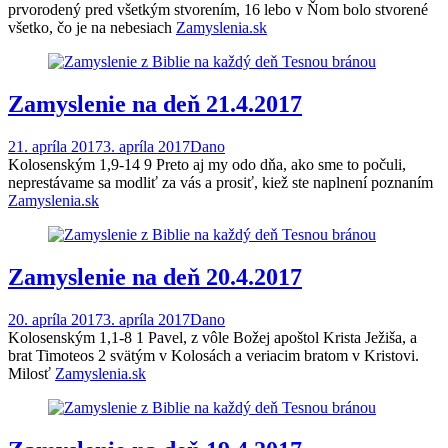
prvorodený pred všetkým stvorením, 16 lebo v Ňom bolo stvorené
všetko, čo je na nebesiach
Zamyslenia.sk
Zamyslenie na deň 21.4.2017
21. apríla 2017
3. apríla 2017
Dano
Kolosenským 1,9-14 9 Preto aj my odo dňa, ako sme to počuli,
neprestávame sa modliť za vás a prosiť, kiež ste naplnení poznaním
Zamyslenia.sk
Zamyslenie na deň 20.4.2017
20. apríla 2017
3. apríla 2017
Dano
Kolosenským 1,1-8 1 Pavel, z vôle Božej apoštol Krista Ježiša, a
brat Timoteos 2 svätým v Kolosách a veriacim bratom v Kristovi.
Milosť
Zamyslenia.sk