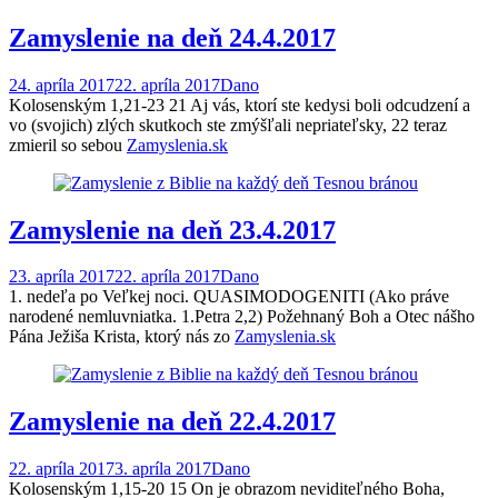
Zamyslenie na deň 24.4.2017
24. apríla 2017
22. apríla 2017
Dano
Kolosenským 1,21-23 21 Aj vás, ktorí ste kedysi boli odcudzení a
vo (svojich) zlých skutkoch ste zmýšľali nepriateľsky, 22 teraz
zmieril so sebou
Zamyslenia.sk
Zamyslenie na deň 23.4.2017
23. apríla 2017
22. apríla 2017
Dano
1. nedeľa po Veľkej noci. QUASIMODOGENITI (Ako práve
narodené nemluvniatka. 1.Petra 2,2) Požehnaný Boh a Otec nášho
Pána Ježiša Krista, ktorý nás zo
Zamyslenia.sk
Zamyslenie na deň 22.4.2017
22. apríla 2017
3. apríla 2017
Dano
Kolosenským 1,15-20 15 On je obrazom neviditeľného Boha,