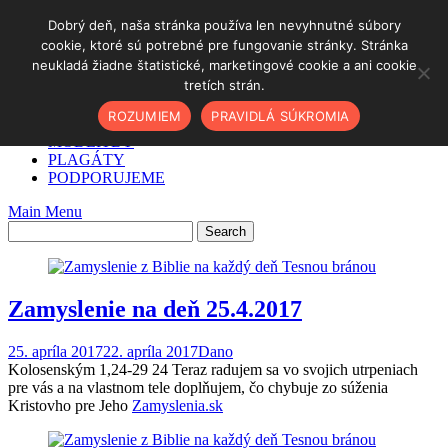
Skip
Dobrý deň, naša stránka používa len nevyhnutné súbory
to
cookie, ktoré sú potrebné pre fungovanie stránky. Stránka
DOMOV
content
neukladá žiadne štatistické, marketingové cookie a ani cookie
✓ AKO NA TO
tretích strán.
O NÁS
PODCAST
ROZUMIEM
PRAVIDLÁ SÚKROMIA
BLOG
MODLITBY
PLAGÁTY
PODPORUJEME
Main Menu
Zamyslenie na deň 25.4.2017
25. apríla 2017
22. apríla 2017
Dano
Kolosenským 1,24-29 24 Teraz radujem sa vo svojich utrpeniach
pre vás a na vlastnom tele doplňujem, čo chybuje zo súženia
Kristovho pre Jeho
Zamyslenia.sk