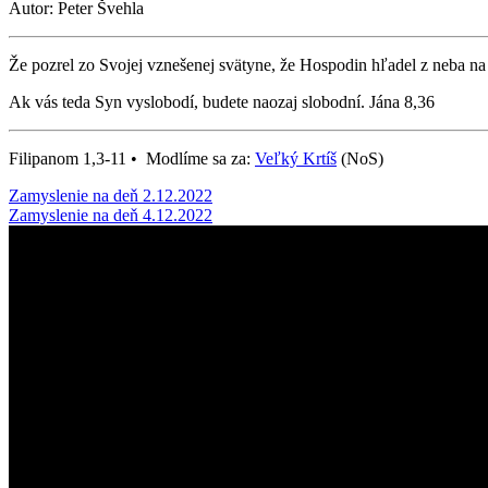
Autor: Peter Švehla
Že pozrel zo Svojej vznešenej svätyne, že Hospodin hľadel z neba n
Ak vás teda Syn vyslobodí, budete naozaj slobodní. Jána 8,36
Filipanom 1,3-11 • Modlíme sa za:
Veľký Krtíš
(NoS)
Post
Zamyslenie na deň 2.12.2022
Zamyslenie na deň 4.12.2022
navigation