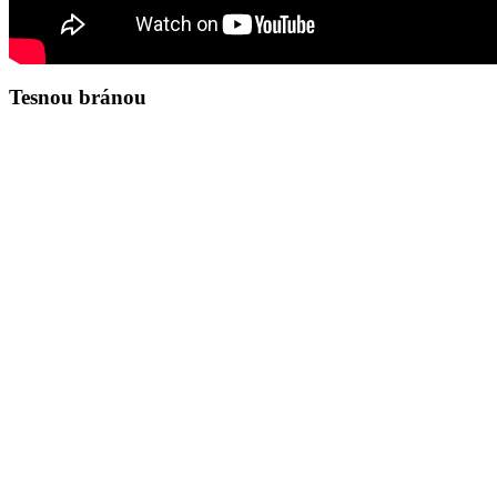
Tesnou bránou
Zamyslenie na deň 9.8.2026
Blahoslavený n
Marek 12,28-34