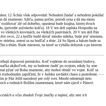
o nahor. 12 Ácház však odpovedal: Nebudem žiadať a nebudem pokúšať
án dá znamenie: Ajhľa, panna počne, porodí syna a dá mu meno
ozlišovať zlé od dobrého, opustená bude krajina, ktorej dvoch
údu, (privedie asýrskeho kráľa). 18 V ten deň zapíska Hospodin na
h, vo všetkých krovinách, na všetkých pastvinách. 20 V ten deň Pán
u a dve ovce, 22 a keďže budú dávať mnoho mlieka, bude jesť smotanu,
ov striebra, zmení sa na bodľač a tŕnie. 24 So šípmi a lukom bude sa
ľačím a tŕním. Bude miestom, na ktoré sa vyháňa dobytok a po ktorom
smerňujú dopravnú premávku. Keď vojdeme do neznámej budovy,
je značka akákoľvek, my sa budeme riadiť po svojom, nikdy by sme
si mal pýtať od Boha znamenie, aby mohol obstáť vo vojne. Kráľ sa
rozhodnutím zapríčinil, že v Judsku zavládol chaos a pustošenie. – –
je Pán Ježiš narodený pre celý svet. Mnohí odmietajú tieto
toch a rodinách Božími znameniami, ktoré nám zjavil v Pánovi
cestách a včas zbadali Tvoje značky a najmä, aby sme ich