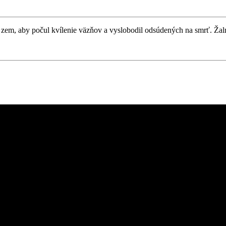
a zem, aby počul kvílenie väzňov a vyslobodil odsúdených na smrť. Ža