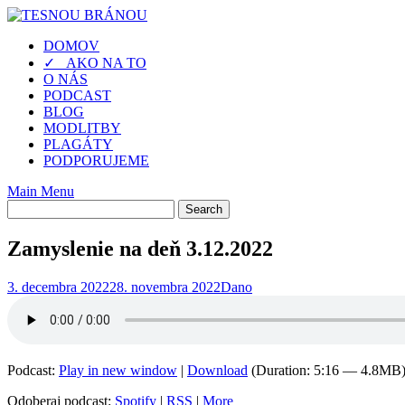
Skip
to
DOMOV
content
✓ AKO NA TO
O NÁS
PODCAST
BLOG
MODLITBY
PLAGÁTY
PODPORUJEME
Main Menu
Zamyslenie na deň 3.12.2022
3. decembra 2022
28. novembra 2022
Dano
Podcast:
Play in new window
|
Download
(Duration: 5:16 — 4.8MB
Odoberaj podcast:
Spotify
|
RSS
|
More