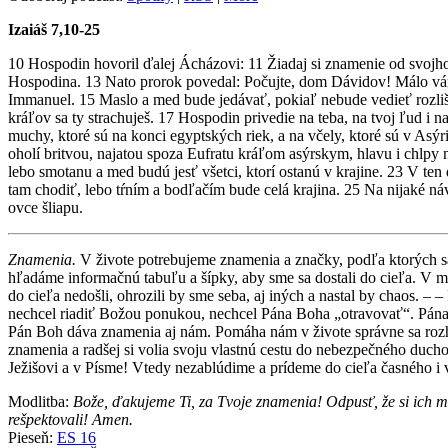
Izaiáš 7,10-25
10 Hospodin hovoril ďalej Ácházovi: 11 Žiadaj si znamenie od svoj
Hospodina. 13 Nato prorok povedal: Počujte, dom Dávidov! Málo vá
Immanuel. 15 Maslo a med bude jedávať, pokiaľ nebude vedieť rozliš
kráľov sa ty strachuješ. 17 Hospodin privedie na teba, na tvoj ľud i 
muchy, ktoré sú na konci egyptských riek, a na včely, ktoré sú v Asýr
oholí britvou, najatou spoza Eufratu kráľom asýrskym, hlavu i chlpy
lebo smotanu a med budú jesť všetci, ktorí ostanú v krajine. 23 V ten
tam chodiť, lebo tŕním a bodľačím bude celá krajina. 25 Na nijaké n
ovce šliapu.
Znamenia.
V živote potrebujeme znamenia a značky, podľa ktorých
hľadáme informačnú tabuľu a šípky, aby sme sa dostali do cieľa. V m
do cieľa nedošli, ohrozili by sme seba, aj iných a nastal by chaos.
nechcel riadiť Božou ponukou, nechcel Pána Boha „otravovať“. Pána s
Pán Boh dáva znamenia aj nám. Pomáha nám v živote správne sa rozh
znamenia a radšej si volia svoju vlastnú cestu do nebezpečného du
Ježišovi a v Písme! Vtedy nezablúdime a prídeme do cieľa časného i 
Modlitba:
Bože, ďakujeme Ti, za Tvoje znamenia! Odpusť, že si ich m
rešpektovali! Amen.
Pieseň:
ES 16