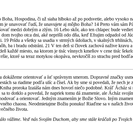
ho Boha, Hospodina, či už siaha hlboko až po podsvetie, alebo vysok
m je unavovať ľudí, že unavujete aj môjho Boha? 14 Preto vám sám P
ovať medzi dobrým a zlým. 16 Lebo skôr, ako ten chlapec bude vedieť r
na dom tvojho otca dni, aké neprišli odo dňa, keď Efrajim odpadol od J
ii. 19 Prídu a všetky sa usadia v strmých údoliach, v skalných trhlinác
 nôh, ba i bradu odstráni. 21 V ten deň si človek zachová nažive krav
 deň každé miesto, na ktorom je tisíc vínnych kmeňov v cene tisíc šekel
ávršie, ktoré sa teraz motykou okopáva, nevkročíš zo strachu pred bod
 sa dokážeme orientovať a ísť správnym smerom. Dopravné značky u
estách sa riadime podľa ulíc a čísel. Ak by sme si povedali, že nech 
 – – Kniha proroka Izaiáša nám dnes hovorí niečo podobné. Kráľ Ácház 
a to dotklo a povedal, že napriek tomu dá znamenie, ale Ácház svojím 
odovať a orientovať. Jedným znamením je Božie Slovo. Iným znamením 
chovného chaosu. Neodmietajme Božiu ponuku! Riaďme sa v našich živo
večného života.
álo vážime. Veď nás Svojím Duchom, aby sme stále kráčali po Tvojich 