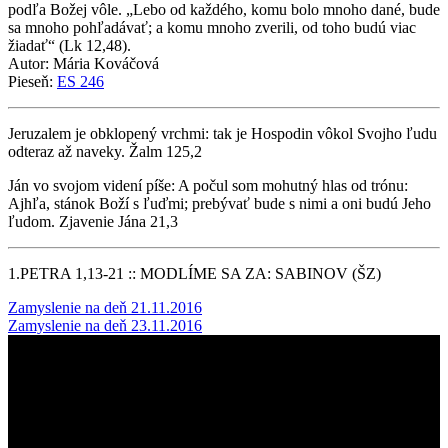
podľa Božej vôle. „Lebo od každého, komu bolo mnoho dané, bude
sa mnoho pohľadávať; a komu mnoho zverili, od toho budú viac
žiadať“ (Lk 12,48).
Autor: Mária Kováčová
Pieseň:
ES 246
Jeruzalem je obklopený vrchmi: tak je Hospodin vôkol Svojho ľudu
odteraz až naveky. Žalm 125,2
Ján vo svojom videní píše: A počul som mohutný hlas od trónu:
Ajhľa, stánok Boží s ľuďmi; prebývať bude s nimi a oni budú Jeho
ľudom. Zjavenie Jána 21,3
1.PETRA 1,13-21 :: MODLÍME SA ZA: SABINOV (ŠZ)
Post
Zamyslenie na deň 21.11.2016
Zamyslenie na deň 23.11.2016
navigation