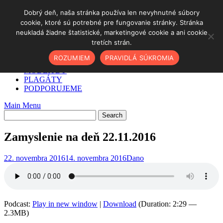
Skip
Dobrý deň, naša stránka používa len nevyhnutné súbory
to
cookie, ktoré sú potrebné pre fungovanie stránky. Stránka
DOMOV
content
neukladá žiadne štatistické, marketingové cookie a ani cookie
✓ AKO NA TO
tretích strán.
O NÁS
PODCAST
ROZUMIEM
PRAVIDLÁ SÚKROMIA
BLOG
MODLITBY
PLAGÁTY
PODPORUJEME
Main Menu
Zamyslenie na deň 22.11.2016
22. novembra 2016
14. novembra 2016
Dano
Podcast:
Play in new window
|
Download
(Duration: 2:29 —
2.3MB)