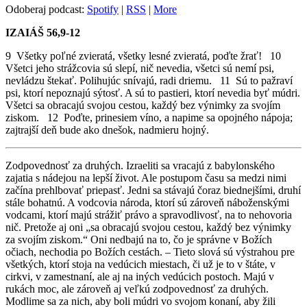
Odoberaj podcast:
Spotify
|
RSS
|
More
IZAIÁŠ 56,9-12
9 Všetky poľné zvieratá, všetky lesné zvieratá, poďte žrať! 10
Všetci jeho strážcovia sú slepí, nič nevedia, všetci sú nemí psi,
nevládzu štekať. Polihujúc snívajú, radi driemu. 11 Sú to pažraví
psi, ktorí nepoznajú sýtosť. A sú to pastieri, ktorí nevedia byť múdri.
Všetci sa obracajú svojou cestou, každý bez výnimky za svojím
ziskom. 12 Poďte, prinesiem víno, a napime sa opojného nápoja;
zajtrajší deň bude ako dnešok, nadmieru hojný.
Zodpovednosť za druhých. Izraeliti sa vracajú z babylonského
zajatia s nádejou na lepší život. Ale postupom času sa medzi nimi
začína prehlbovať priepasť. Jedni sa stávajú čoraz biednejšími, druhí
stále bohatnú. A vodcovia národa, ktorí sú zároveň náboženskými
vodcami, ktorí majú strážiť právo a spravodlivosť, na to nehovoria
nič. Pretože aj oni „sa obracajú svojou cestou, každý bez výnimky
za svojím ziskom.“ Oni nedbajú na to, čo je správne v Božích
očiach, nechodia po Božích cestách. – Tieto slová sú výstrahou pre
všetkých, ktorí stoja na vedúcich miestach, či už je to v štáte, v
cirkvi, v zamestnaní, ale aj na iných vedúcich postoch. Majú v
rukách moc, ale zároveň aj veľkú zodpovednosť za druhých.
Modlime sa za nich, aby boli múdri vo svojom konaní, aby žili