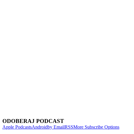
Show Episodes List
Next Episode
ODOBERAJ PODCAST
Apple Podcasts
Android
by Email
RSS
More Subscribe Options