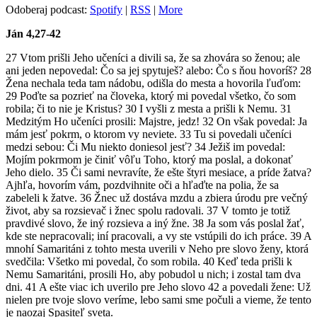
Odoberaj podcast:
Spotify
|
RSS
|
More
Ján 4,27-42
27 Vtom prišli Jeho učeníci a divili sa, že sa zhovára so ženou; ale
ani jeden nepovedal: Čo sa jej spytuješ? alebo: Čo s ňou hovoríš? 28
Žena nechala teda tam nádobu, odišla do mesta a hovorila ľuďom:
29 Poďte sa pozrieť na človeka, ktorý mi povedal všetko, čo som
robila; či to nie je Kristus? 30 I vyšli z mesta a prišli k Nemu. 31
Medzitým Ho učeníci prosili: Majstre, jedz! 32 On však povedal: Ja
mám jesť pokrm, o ktorom vy neviete. 33 Tu si povedali učeníci
medzi sebou: Či Mu niekto doniesol jesť? 34 Ježiš im povedal:
Mojím pokrmom je činiť vôľu Toho, ktorý ma poslal, a dokonať
Jeho dielo. 35 Či sami nevravíte, že ešte štyri mesiace, a príde žatva?
Ajhľa, hovorím vám, pozdvihnite oči a hľaďte na polia, že sa
zabeleli k žatve. 36 Žnec už dostáva mzdu a zbiera úrodu pre večný
život, aby sa rozsievač i žnec spolu radovali. 37 V tomto je totiž
pravdivé slovo, že iný rozsieva a iný žne. 38 Ja som vás poslal žať,
kde ste nepracovali; iní pracovali, a vy ste vstúpili do ich práce. 39 A
mnohí Samaritáni z tohto mesta uverili v Neho pre slovo ženy, ktorá
svedčila: Všetko mi povedal, čo som robila. 40 Keď teda prišli k
Nemu Samaritáni, prosili Ho, aby pobudol u nich; i zostal tam dva
dni. 41 A ešte viac ich uverilo pre Jeho slovo 42 a povedali žene: Už
nielen pre tvoje slovo veríme, lebo sami sme počuli a vieme, že tento
je naozaj Spasiteľ sveta.