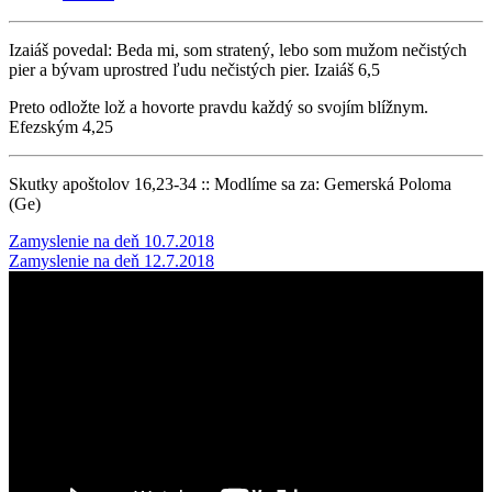
Izaiáš povedal: Beda mi, som stratený, lebo som mužom nečistých
pier a bývam uprostred ľudu nečistých pier. Izaiáš 6,5
Preto odložte lož a hovorte pravdu každý so svojím blížnym.
Efezským 4,25
Skutky apoštolov 16,23-34 :: Modlíme sa za: Gemerská Poloma
(Ge)
Post
Zamyslenie na deň 10.7.2018
Zamyslenie na deň 12.7.2018
navigation