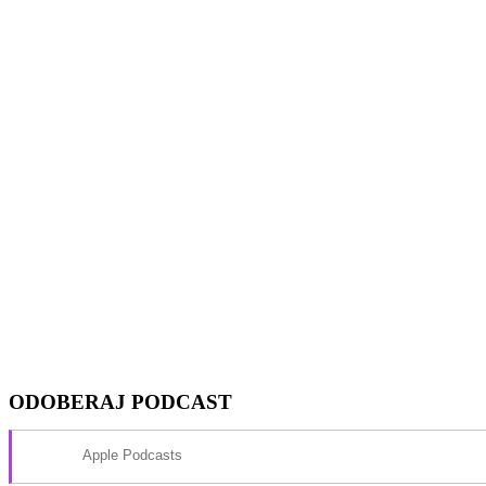
Show Episodes List
Next Episode
ODOBERAJ PODCAST
Apple Podcasts