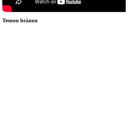
Tesnou bránou
Zamyslenie na deň 8.8.2026
Ján 8,37-45
37Viem, že ste Abrahámovo potomstvo, a predsa ma chcete zabiť,
lebo sa moje slovo vo vás neujíma. 38Ja hovorím to, čo som videl u
Otca, a vy robíte to, čo ste počuli od svojho otca.“39Odpovedali