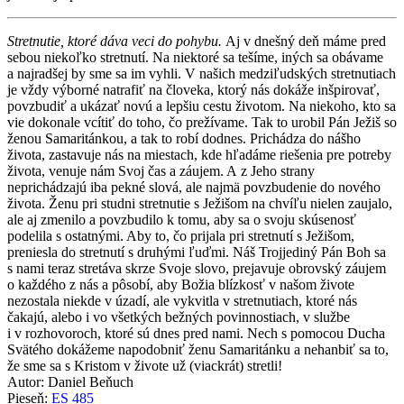
Stretnutie, ktoré dáva veci do pohybu.
Aj v dnešný deň máme pred
sebou niekoľko stretnutí. Na niektoré sa tešíme, iných sa obávame
a najradšej by sme sa im vyhli. V našich medziľudských stretnutiach
je vždy výborné natrafiť na človeka, ktorý nás dokáže inšpirovať,
povzbudiť a ukázať novú a lepšiu cestu životom. Na niekoho, kto sa
vie dokonale vcítiť do toho, čo prežívame. Tak to urobil Pán Ježiš so
ženou Samaritánkou, a tak to robí dodnes. Prichádza do nášho
života, zastavuje nás na miestach, kde hľadáme riešenia pre potreby
života, venuje nám Svoj čas a záujem. A z Jeho strany
neprichádzajú iba pekné slová, ale najmä povzbudenie do nového
života. Ženu pri studni stretnutie s Ježišom na chvíľu nielen zaujalo,
ale aj zmenilo a povzbudilo k tomu, aby sa o svoju skúsenosť
podelila s ostatnými. Aby to, čo prijala pri stretnutí s Ježišom,
preniesla do stretnutí s druhými ľuďmi. Náš Trojjediný Pán Boh sa
s nami teraz stretáva skrze Svoje slovo, prejavuje obrovský záujem
o každého z nás a pôsobí, aby Božia blízkosť v našom živote
nezostala niekde v úzadí, ale vykvitla v stretnutiach, ktoré nás
čakajú, alebo i vo všetkých bežných povinnostiach, v službe
i v rozhovoroch, ktoré sú dnes pred nami. Nech s pomocou Ducha
Svätého dokážeme napodobniť ženu Samaritánku a nehanbiť sa to,
že sme sa s Kristom v živote už (viackrát) stretli!
Autor: Daniel Beňuch
Pieseň:
ES 485