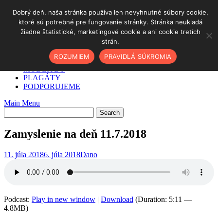
Skip
Dobrý deň, naša stránka používa len nevyhnutné súbory cookie,
to
ktoré sú potrebné pre fungovanie stránky. Stránka neukladá
DOMOV
content
žiadne štatistické, marketingové cookie a ani cookie tretích
✓ AKO NA TO
strán.
O NÁS
PODCAST
ROZUMIEM
PRAVIDLÁ SÚKROMIA
BLOG
MODLITBY
PLAGÁTY
PODPORUJEME
Main Menu
Zamyslenie na deň 11.7.2018
11. júla 2018
6. júla 2018
Dano
Podcast:
Play in new window
|
Download
(Duration: 5:11 —
4.8MB)