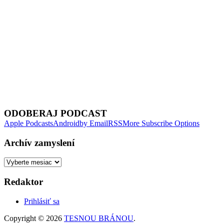
Next Episode
ODOBERAJ PODCAST
Apple Podcasts
Android
by Email
RSS
More Subscribe Options
Archív zamyslení
Archív
zamyslení
Redaktor
Prihlásiť sa
Copyright © 2026
TESNOU BRÁNOU
.