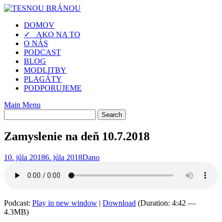
Skip
to
DOMOV
content
✓ AKO NA TO
O NÁS
PODCAST
BLOG
MODLITBY
PLAGÁTY
PODPORUJEME
Main Menu
Zamyslenie na deň 10.7.2018
10. júla 2018
6. júla 2018
Dano
Podcast:
Play in new window
|
Download
(Duration: 4:42 —
4.3MB)