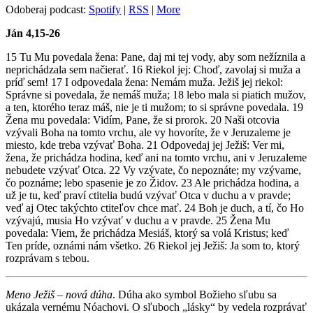
Odoberaj podcast:
Spotify
|
RSS
|
More
Ján 4,15-26
15 Tu Mu povedala žena: Pane, daj mi tej vody, aby som nežíznila a
neprichádzala sem načierať. 16 Riekol jej: Choď, zavolaj si muža a
príď sem! 17 I odpovedala žena: Nemám muža. Ježiš jej riekol:
Správne si povedala, že nemáš muža; 18 lebo mala si piatich mužov,
a ten, ktorého teraz máš, nie je ti mužom; to si správne povedala. 19
Žena mu povedala: Vidím, Pane, že si prorok. 20 Naši otcovia
vzývali Boha na tomto vrchu, ale vy hovoríte, že v Jeruzaleme je
miesto, kde treba vzývať Boha. 21 Odpovedaj jej Ježiš: Ver mi,
žena, že prichádza hodina, keď ani na tomto vrchu, ani v Jeruzaleme
nebudete vzývať Otca. 22 Vy vzývate, čo nepoznáte; my vzývame,
čo poznáme; lebo spasenie je zo Židov. 23 Ale prichádza hodina, a
už je tu, keď praví ctitelia budú vzývať Otca v duchu a v pravde;
veď aj Otec takýchto ctiteľov chce mať. 24 Boh je duch, a tí, čo Ho
vzývajú, musia Ho vzývať v duchu a v pravde. 25 Žena Mu
povedala: Viem, že prichádza Mesiáš, ktorý sa volá Kristus; keď
Ten príde, oznámi nám všetko. 26 Riekol jej Ježiš: Ja som to, ktorý
rozprávam s tebou.
Meno Ježiš – nová dúha
. Dúha ako symbol Božieho sľubu sa
ukázala vernému Nóachovi. O sľuboch „lásky“ by vedela rozprávať