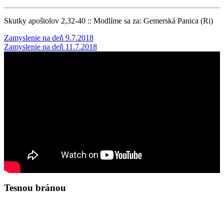
Skutky apoštolov 2,32-40 :: Modlíme sa za: Gemerská Panica (Ri)
Post
Zamyslenie na deň 9.7.2018
Zamyslenie na deň 11.7.2018
navigation
Tesnou bránou