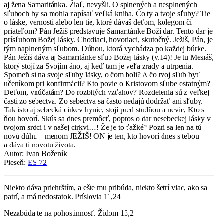
aj žena Samaritánka. Žiaľ, nevyšli. O splnených a nesplnených
sľuboch by sa mohla napísať veľká kniha. Čo ty a tvoje sľuby? Tie
o láske, vernosti alebo len tie, ktoré dávaš deťom, kolegom či
priateľom? Pán Ježiš predstavuje Samaritánke Boží dar. Tento dar je
prísľubom Božej lásky. Chodiaci, hovoriaci, skutočný. Ježiš, Pán, je
tým naplneným sľubom. Dúhou, ktorá vychádza po každej búrke.
Pán Ježiš dáva aj Samaritánke sľub Božej lásky (v.14)! Je tu Mesiáš,
ktorý stojí za Svojím áno, aj keď tam je veľa zrady a utrpenia. – –
Spomeň si na svoje sľuby lásky, o čom boli? A čo tvoj sľub byť
učeníkom pri konfirmácii? Kto povie o Kristovom sľube ostatným?
Deťom, vnúčatám? Do rozbitých vzťahov? Rozdelenia sú z veľkej
časti zo sebectva. Zo sebectva sa často nedajú dodržať ani sľuby.
Tak isto aj sebecká cirkev hynie, stojí pred studňou a nevie, Kto s
ňou hovorí. Skús sa dnes premôcť, popros o dar nesebeckej lásky v
tvojom srdci i v našej cirkvi…! Že je to ťažké? Pozri sa len na tú
novú dúhu – menom JEŽIŠ! ON je ten, kto hovorí dnes s tebou
a dáva ti novotu života.
Autor: Ivan Boženík
Pieseň:
ES 72
Niekto dáva priehrštím, a ešte mu pribúda, niekto šetrí viac, ako sa
patrí, a má nedostatok. Príslovia 11,24
Nezabúdajte na pohostinnosť. Židom 13,2