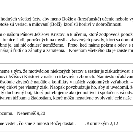
 hodných všetkej úcty, aby meno Božie a (kresťanské) učenie nebolo vy
tože sú veriaci a milovaní (Boží), ktorí sú horliví v dobročinnosti.
m o našom Pánovi Ježišovi Kristovi a k učeniu, ktoré zodpovedá pobožno
a, trenice ľudí, porušených na mysli a zbavených pravdy, ktorí sa do
ybné je, ani nič odniesť nemôžeme. Preto, keď máme pokrm a odev, s 
rajú ľudí do záhuby a zatratenia. Koreňom všetkého zla je zaiste milov
eme s tým, že motiváciou niektorých bratov a sestier je ziskuchtivosť 
ánovi Ježišovi Kristovi v našich cirkevných zboroch. Namiesto očakáva
ôsobuje zbytočné napätie a konflikty v našich vzájomných vzťahoch. – 
ovej cirkvi pre vlastný zisk. Naopak povzbudzuje ho, aby si uvedomil,
ý duchovný boj, ktorý potrebujeme ako jednotlivci i spoločenstvá od
imitívnym túžbam a žiadostiam, ktoré môžu negatívne ovplyvniť celé 
rozumu.
Nehemiáš 9,20
e vedeli, čo sme z milosti Božej dostali.
1.Korintským 2,12