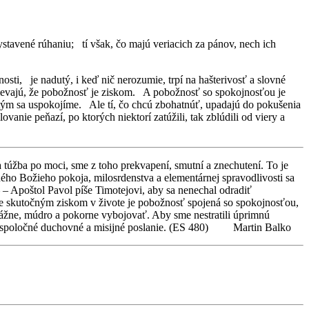
stavené rúhaniu; tí však, čo majú veriacich za pánov, nech ich
sti, je nadutý, i keď nič nerozumie, trpí na hašterivosť a slovné
mnievajú, že pobožnosť je ziskom. A pobožnosť so spokojnosťou je
tým sa uspokojíme. Ale tí, čo chcú zbohatnúť, upadajú do pokušenia
anie peňazí, po ktorých niektorí zatúžili, tak zblúdili od viery a
a túžba po moci, sme z toho prekvapení, smutní a znechutení. To je
ného Božieho pokoja, milosrdenstva a elementárnej spravodlivosti sa
– Apoštol Pavol píše Timotejovi, aby sa nenechal odradiť
 že skutočným ziskom v živote je pobožnosť spojená so spokojnosťou,
vážne, múdro a pokorne vybojovať. Aby sme nestratili úprimnú
naše spoločné duchovné a misijné poslanie. (ES 480) Martin Balko