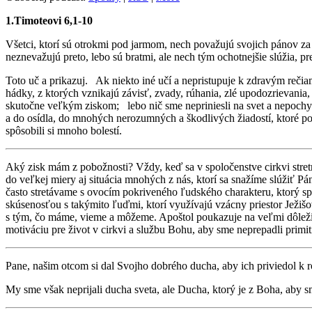
1.Timoteovi 6,1-10
Všetci, ktorí sú otrokmi pod jarmom, nech považujú svojich pánov za
neznevažujú preto, lebo sú bratmi, ale nech tým ochotnejšie slúžia, pre
Toto uč a prikazuj. Ak niekto iné učí a nepristupuje k zdravým rečia
hádky, z ktorých vznikajú závisť, zvady, rúhania, zlé upodozrievani
skutočne veľkým ziskom; lebo nič sme nepriniesli na svet a nepoch
a do osídla, do mnohých nerozumných a škodlivých žiadostí, ktoré poná
spôsobili si mnoho bolestí.
Aký zisk mám z pobožnosti? Vždy, keď sa v spoločenstve cirkvi stretn
do veľkej miery aj situácia mnohých z nás, ktorí sa snažíme slúžiť P
často stretávame s ovocím pokriveného ľudského charakteru, ktorý sp
skúsenosťou s takýmito ľuďmi, ktorí využívajú vzácny priestor Ježiš
s tým, čo máme, vieme a môžeme. Apoštol poukazuje na veľmi dôležit
motiváciu pre život v cirkvi a službu Bohu, aby sme neprepadli pr
Pane, našim otcom si dal Svojho dobrého ducha, aby ich priviedol k 
My sme však neprijali ducha sveta, ale Ducha, ktorý je z Boha, aby sm