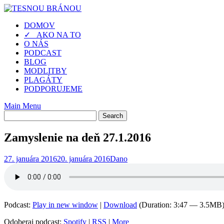
Skip
to
DOMOV
content
✓ AKO NA TO
O NÁS
PODCAST
BLOG
MODLITBY
PLAGÁTY
PODPORUJEME
Main Menu
Zamyslenie na deň 27.1.2016
27. januára 2016
20. januára 2016
Dano
Podcast:
Play in new window
|
Download
(Duration: 3:47 — 3.5MB
Odoberaj podcast:
Spotify
|
RSS
|
More