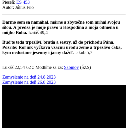
Pieseň:
ES 453
Autor: Július Filo
Darmo som sa namáhal, márne a zbytočne som mrhal svojou
silou. A predsa je moje právo u Hospodina a moja odmena u
môjho Boha.
Izaiáš 49,4
Buďte teda trpezliví, bratia a sestry, až do príchodu Pána.
Pozrite: Roľník vyčkáva vzácnu úrodu zeme a trpezlivo čaká,
kým nedostane jesenný i jarný dážď.
Jakub 5,7
Lukáš 22,54-62 :: Modlíme sa za:
Sabinov
(ŠZS)
Post
Zamyslenie na deň 24.8.2023
Zamyslenie na deň 26.8.2023
navigation