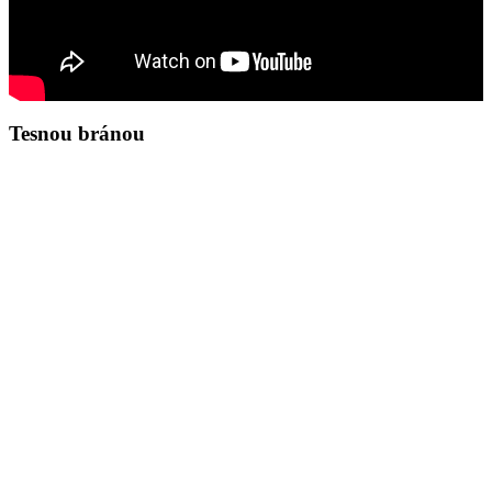
Tesnou bránou
Zamyslenie na deň 8.8.2026
Ján 8,37-45
37Viem, že ste Abrahámovo potomstvo, a predsa ma chcete zabiť,