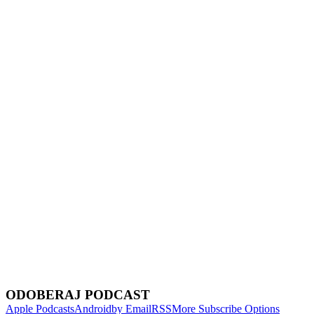
Show Episodes List
Next Episode
ODOBERAJ PODCAST
Apple Podcasts
Android
by Email
RSS
More Subscribe Options