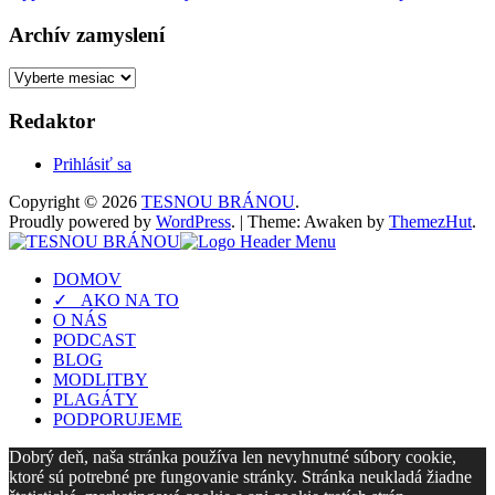
Archív zamyslení
Archív
zamyslení
Redaktor
Prihlásiť sa
Copyright © 2026
TESNOU BRÁNOU
.
Proudly powered by
WordPress
.
|
Theme: Awaken by
ThemezHut
.
DOMOV
✓ AKO NA TO
O NÁS
PODCAST
BLOG
MODLITBY
PLAGÁTY
PODPORUJEME
Dobrý deň, naša stránka používa len nevyhnutné súbory cookie,
ktoré sú potrebné pre fungovanie stránky. Stránka neukladá žiadne