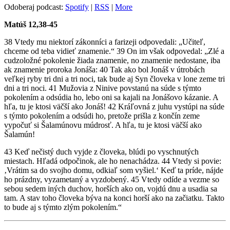
Odoberaj podcast:
Spotify
|
RSS
|
More
Matúš 12,38-45
38 Vtedy mu niektorí zákonníci a farizeji odpovedali: „Učiteľ,
chceme od teba vidieť znamenie.“ 39 On im však odpovedal: „Zlé a
cudzoložné pokolenie žiada znamenie, no znamenie nedostane, iba
ak znamenie proroka Jonáša: 40 Tak ako bol Jonáš v útrobách
veľkej ryby tri dni a tri noci, tak bude aj Syn človeka v lone zeme tri
dni a tri noci. 41 Mužovia z Ninive povstanú na súde s týmto
pokolením a odsúdia ho, lebo oni sa kajali na Jonášovo kázanie. A
hľa, tu je ktosi väčší ako Jonáš! 42 Kráľovná z juhu vystúpi na súde
s týmto pokolením a odsúdi ho, pretože prišla z končín zeme
vypočuť si Šalamúnovu múdrosť. A hľa, tu je ktosi väčší ako
Šalamún!
43 Keď nečistý duch vyjde z človeka, blúdi po vyschnutých
miestach. Hľadá odpočinok, ale ho nenachádza. 44 Vtedy si povie:
‚Vrátim sa do svojho domu, odkiaľ som vyšiel.‘ Keď ta príde, nájde
ho prázdny, vyzametaný a vyzdobený. 45 Vtedy odíde a vezme so
sebou sedem iných duchov, horších ako on, vojdú dnu a usadia sa
tam. A stav toho človeka býva na konci horší ako na začiatku. Takto
to bude aj s týmto zlým pokolením.“