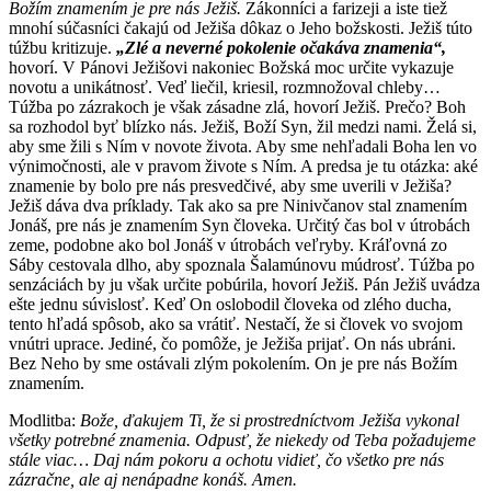
Božím znamením je pre nás Ježiš.
Zákonníci a farizeji a iste tiež
mnohí súčasníci čakajú od Ježiša dôkaz o Jeho božskosti. Ježiš túto
túžbu kritizuje.
„Zlé a neverné pokolenie očakáva znamenia“,
hovorí. V Pánovi Ježišovi nakoniec Božská moc určite vykazuje
novotu a unikátnosť. Veď liečil, kriesil, rozmnožoval chleby…
Túžba po zázrakoch je však zásadne zlá, hovorí Ježiš. Prečo? Boh
sa rozhodol byť blízko nás. Ježiš, Boží Syn, žil medzi nami. Želá si,
aby sme žili s Ním v novote života. Aby sme nehľadali Boha len vo
výnimočnosti, ale v pravom živote s Ním. A predsa je tu otázka: aké
znamenie by bolo pre nás presvedčivé, aby sme uverili v Ježiša?
Ježiš dáva dva príklady. Tak ako sa pre Ninivčanov stal znamením
Jonáš, pre nás je znamením Syn človeka. Určitý čas bol v útrobách
zeme, podobne ako bol Jonáš v útrobách veľryby. Kráľovná zo
Sáby cestovala dlho, aby spoznala Šalamúnovu múdrosť. Túžba po
senzáciách by ju však určite pobúrila, hovorí Ježiš. Pán Ježiš uvádza
ešte jednu súvislosť. Keď On oslobodil človeka od zlého ducha,
tento hľadá spôsob, ako sa vrátiť. Nestačí, že si človek vo svojom
vnútri uprace. Jediné, čo pomôže, je Ježiša prijať. On nás ubráni.
Bez Neho by sme ostávali zlým pokolením. On je pre nás Božím
znamením.
Modlitba:
Bože, ďakujem Ti, že si prostredníctvom Ježiša vykonal
všetky potrebné znamenia. Odpusť, že niekedy od Teba požadujeme
stále viac… Daj nám pokoru a ochotu vidieť, čo všetko pre nás
zázračne, ale aj nenápadne konáš. Amen.