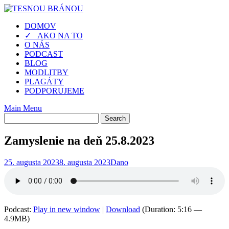
Skip
to
DOMOV
content
✓ AKO NA TO
O NÁS
PODCAST
BLOG
MODLITBY
PLAGÁTY
PODPORUJEME
Main Menu
Zamyslenie na deň 25.8.2023
25. augusta 2023
8. augusta 2023
Dano
Podcast:
Play in new window
|
Download
(Duration: 5:16 —
4.9MB)