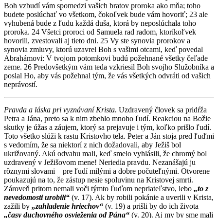
Boh vzbudí vám spomedzi vašich bratov proroka ako mňa; toho
budete poslúchať vo všetkom, čokoľvek bude vám hovoriť; 23 ale
vyhubená bude z ľudu každá duša, ktorá by neposlúchala toho
proroka. 24 Všetci proroci od Samuela rad radom, ktoríkoľvek
hovorili, zvestovali aj tieto dni. 25 Vy ste synovia prorokov a
synovia zmluvy, ktorú uzavrel Boh s vašimi otcami, keď povedal
Abrahámovi: V tvojom potomkovi budú požehnané všetky čeľade
zeme. 26 Predovšetkým vám teda vzkriesil Boh svojho Služobníka a
poslal Ho, aby vás požehnal tým, že vás všetkých odvráti od vašich
neprávostí.
Pravda a láska pri vyznávaní Krista.
Uzdravený človek sa pridŕža
Petra a Jána, preto sa k nim zbehlo mnoho ľudí. Reakciou na Božie
skutky je úžas a záujem, ktorý sa prejavuje i tým, koľko prišlo ľudí.
Toto všetko slúži k rastu Kristovho tela. Peter a Ján stoja pred ľuďmi
s vedomím, že sa niektorí z nich dožadovali, aby Ježiš bol
ukrižovaný. Akú odvahu mali, keď smelo vyhlásili, že chromý bol
uzdravený v Ježišovom mene! Neriedia pravdu. Nezanášajú ju
rôznymi slovami – pre ľudí milými a dobre počuteľnými. Otvorene
poukazujú na to, že zástup nesie spoluvinu na Kristovej smrti.
Zároveň pritom nemali voči týmto ľuďom nepriateľstvo, lebo
„to z
nevedomosti urobili“
(v. 17). Ak by robili pokánie a uverili v Krista,
zažili by
„zahladenie hriechov“
(v. 19) a prišli by do ich života
„časy duchovného osvieženia od Pána“
(v. 20). Aj my by sme mali