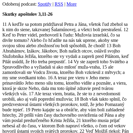
Odoberaj podcast:
Spotify
|
RSS
|
More
Skutky apoštolov 3,11-26
11 A keďže sa potom pridržiaval Petra a Jána, všetok ľud zbehol sa
k nim do siene, takzvanej Šalamúnovej, a všetci boli prestrašení. 12
Keď to Peter videl, prehovoril k ľudu: Mužovia izraelskí, čo sa
divíte tomuto? Alebo čo hľadíte na nás tak uprene, akoby sme
svojou silou alebo zbožnosťou boli spôsobili, že chodí! 13 Boh
Abrahámov, Izákov, Jákobov, Boh našich otcov, oslávil svojho
Služobníka Ježiša, ktorého ste vy vydali a zapreli pred Pilátom, keď
Pilát usúdil, že Ho treba prepustiť. 14 Vy ste zapreli toho Svätého a
Spravodlivého a vyžiadali si ako milosť muža-vraha, 15 ale
zamordovali ste Vodcu života, ktorého Boh vzkriesil z mŕtvych; a
my sme svedkami toho. 16 A teraz pre vieru v Jeho meno
prinavrátilo Jeho meno silu tomu, ktorého vidíte a poznáte, a viera,
ktorá je skrze Neho, dala mu toto úplné zdravie pred tvárou
všetkých vás. 17 Ale teraz viem, bratia, že ste to z nevedomosti
urobili, ako aj vaši poprední mužovia; 18 Boh však takto splnil, čo
predzvestoval ústami všetkých prorokov, totiž, že jeho Pomazaný
bude trpieť. 19 Preto kajajte sa a obráťte, aby vám boli zahladené
hriechy, 20 prišli vám časy duchovného osvieženia od Pána a aby
vám poslal predurčeného Krista Ježiša, 21 ktorého musia prijať
nebesá až do času, v ktorom Boh napraví všetko, o čom od vekov
hovoril ústami svojich svätých prorokov. 22 Veď Mojžiš riekol: Pán