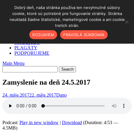
Skip
Dobrý deň, naša stránka používa len nevyhnutné súbory
to
cookie, ktoré sú potrebné pre fungovanie stránky. Stránka
DOMOV
content
neukladá žiadne štatistické, marketingové cookie a ani cookie
✓ AKO NA TO
tretích strán.
O NÁS
PODCAST
ROZUMIEM
PRAVIDLÁ SÚKROMIA
BLOG
MODLITBY
PLAGÁTY
PODPORUJEME
Main Menu
Zamyslenie na deň 24.5.2017
24. mája 2017
22. mája 2017
Dano
Podcast:
Play in new window
|
Download
(Duration: 4:53 —
4.5MB)