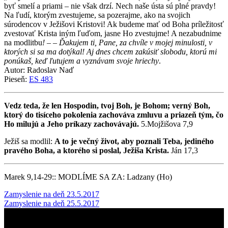
byť smelí a priami – nie však drzí. Nech naše ústa sú plné pravdy!
Na ľudí, ktorým zvestujeme, sa pozerajme, ako na svojich
súrodencov v Ježišovi Kristovi! Ak budeme mať od Boha príležitosť
zvestovať Krista iným ľuďom, jasne Ho zvestujme! A nezabudnime
na modlitbu
!
– –
Ďakujem ti, Pane, za chvíle v mojej minulosti, v
ktorých si sa ma dotýkal! Aj dnes chcem zakúsiť slobodu, ktorú mi
ponúkaš, keď ľutujem a vyznávam svoje hriechy
.
Autor: Radoslav Naď
Pieseň:
ES 483
Vedz teda, že len Hospodin, tvoj Boh, je Bohom; verný Boh,
ktorý do tisíceho pokolenia zachováva zmluvu a priazeň tým, čo
Ho milujú a Jeho príkazy zachovávajú.
5.Mojžišova 7,9
Ježiš sa modlil:
A to je večný život, aby poznali Teba, jediného
pravého Boha, a ktorého si poslal, Ježiša Krista.
Ján 17,3
Marek 9,14-29:: MODLÍME SA ZA: Ladzany (Ho)
Post
Zamyslenie na deň 23.5.2017
Zamyslenie na deň 25.5.2017
navigation