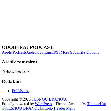
Next Episode
ODOBERAJ PODCAST
Apple Podcasts
Android
by Email
RSS
More Subscribe Options
Archív zamyslení
Archív
zamyslení
Redaktor
Prihlásiť sa
Copyright © 2026
TESNOU BRÁNOU
.
Proudly powered by
WordPress
.
|
Theme: Awaken by
ThemezHut
.