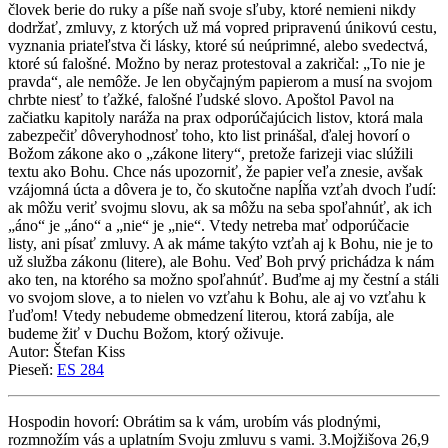
človek berie do ruky a píše naň svoje sľuby, ktoré nemieni nikdy
dodržať, zmluvy, z ktorých už má vopred pripravenú únikovú cestu,
vyznania priateľstva či lásky, ktoré sú neúprimné, alebo svedectvá,
ktoré sú falošné. Možno by neraz protestoval a zakričal: „To nie je
pravda“, ale nemôže. Je len obyčajným papierom a musí na svojom
chrbte niesť to ťažké, falošné ľudské slovo. Apoštol Pavol na
začiatku kapitoly naráža na prax odporúčajúcich listov, ktorá mala
zabezpečiť dôveryhodnosť toho, kto list prinášal, ďalej hovorí o
Božom zákone ako o „zákone litery“, pretože farizeji viac slúžili
textu ako Bohu. Chce nás upozorniť, že papier veľa znesie, avšak
vzájomná úcta a dôvera je to, čo skutočne napĺňa vzťah dvoch ľudí:
ak môžu veriť svojmu slovu, ak sa môžu na seba spoľahnúť, ak ich
„áno“ je „áno“ a „nie“ je „nie“. Vtedy netreba mať odporúčacie
listy, ani písať zmluvy. A ak máme takýto vzťah aj k Bohu, nie je to
už služba zákonu (litere), ale Bohu. Veď Boh prvý prichádza k nám
ako ten, na ktorého sa možno spoľahnúť. Buďme aj my čestní a stáli
vo svojom slove, a to nielen vo vzťahu k Bohu, ale aj vo vzťahu k
ľuďom! Vtedy nebudeme obmedzení literou, ktorá zabíja, ale
budeme žiť v Duchu Božom, ktorý oživuje.
Autor: Štefan Kiss
Pieseň:
ES 284
Hospodin hovorí: Obrátim sa k vám, urobím vás plodnými,
rozmnožím vás a uplatním Svoju zmluvu s vami. 3.Mojžišova 26,9