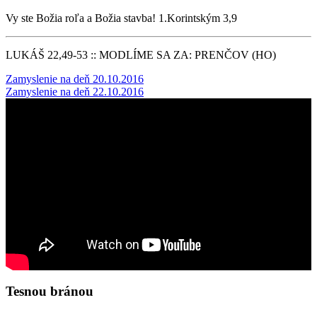
Vy ste Božia roľa a Božia stavba! 1.Korintským 3,9
LUKÁŠ 22,49-53 :: MODLÍME SA ZA: PRENČOV (HO)
Post
Zamyslenie na deň 20.10.2016
Zamyslenie na deň 22.10.2016
navigation
Tesnou bránou