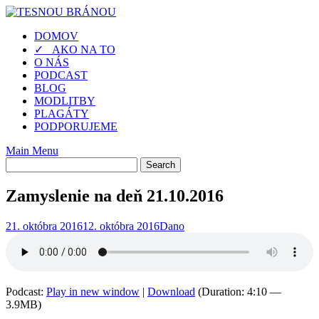
Skip
to
DOMOV
content
✓ AKO NA TO
O NÁS
PODCAST
BLOG
MODLITBY
PLAGÁTY
PODPORUJEME
Main Menu
Zamyslenie na deň 21.10.2016
21. októbra 2016
12. októbra 2016
Dano
Podcast:
Play in new window
|
Download
(Duration: 4:10 —
3.9MB)