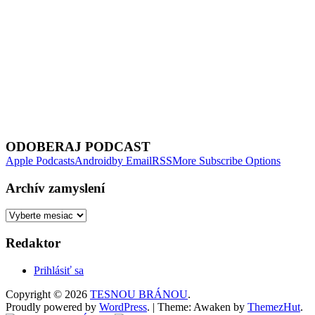
Next Episode
ODOBERAJ PODCAST
Apple Podcasts
Android
by Email
RSS
More Subscribe Options
Archív zamyslení
Archív
zamyslení
Redaktor
Prihlásiť sa
Copyright © 2026
TESNOU BRÁNOU
.
Proudly powered by
WordPress
.
|
Theme: Awaken by
ThemezHut
.