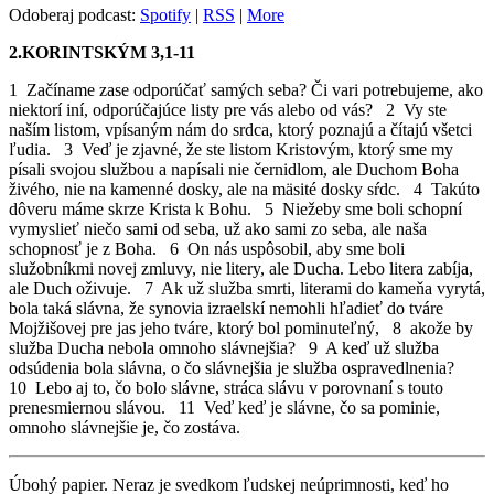
Odoberaj podcast:
Spotify
|
RSS
|
More
2.KORINTSKÝM 3,1-11
1 Začíname zase odporúčať samých seba? Či vari potrebujeme, ako
niektorí iní, odporúčajúce listy pre vás alebo od vás? 2 Vy ste
naším listom, vpísaným nám do srdca, ktorý poznajú a čítajú všetci
ľudia. 3 Veď je zjavné, že ste listom Kristovým, ktorý sme my
písali svojou službou a napísali nie černidlom, ale Duchom Boha
živého, nie na kamenné dosky, ale na mäsité dosky sŕdc. 4 Takúto
dôveru máme skrze Krista k Bohu. 5 Niežeby sme boli schopní
vymyslieť niečo sami od seba, už ako sami zo seba, ale naša
schopnosť je z Boha. 6 On nás uspôsobil, aby sme boli
služobníkmi novej zmluvy, nie litery, ale Ducha. Lebo litera zabíja,
ale Duch oživuje. 7 Ak už služba smrti, literami do kameňa vyrytá,
bola taká slávna, že synovia izraelskí nemohli hľadieť do tváre
Mojžišovej pre jas jeho tváre, ktorý bol pominuteľný, 8 akože by
služba Ducha nebola omnoho slávnejšia? 9 A keď už služba
odsúdenia bola slávna, o čo slávnejšia je služba ospravedlnenia?
10 Lebo aj to, čo bolo slávne, stráca slávu v porovnaní s touto
prenesmiernou slávou. 11 Veď keď je slávne, čo sa pominie,
omnoho slávnejšie je, čo zostáva.
Úbohý papier. Neraz je svedkom ľudskej neúprimnosti, keď ho