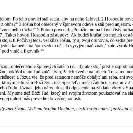
elom. Po jeho pravici stál satan, aby na neho žaloval. 2 Hospodin po
ý z ohňa?“ 3 Jošua bol oblečený v špinavom odeve a stál pred anjelom.
lávnostného rúcha!“ 5 Potom povedal: „Položte mu na hlavu čistý turban!
: 7 „Takto hovorí Hospodin zástupov: ‚Ak budeš kráčať po mojich cestá
 stoja. 8 Počúvaj teda, veľkňaz Jošua, ty aj tvoji druhovia, čo sedia p
jeden kameň a na ňom sedem očí. Ja vyryjem naň znak,‘ znie výrok Hos
pod vinič a figovník.‘“
ózuu, oblečeného v špinavých šatách (v.1-3), ako stojí pred Hospodino
e pokúšal tento ľud zničiť tým, že ich zvedie na hriech. To sa mu nera
iešnosť a Józua vie, že pred satanom nemôže obhájiť ani seba, ani svo
 ktorým je tu sám Boží Syn, náš Spasiteľ, umlčal žalobcu slovami v 2. 
 jeho ľudu. Józua a jeho národ dostali odpustenie na základe viery v Spa
ení. My sme tiež Boží ľud, ktorý má svojím životom poukazovať na sláv
ojej milosti nás prevedie do večnej radosti.
kedy zneužívam. Veď ma Svojím Duchom, nech Tvoju milosť prežívam v 