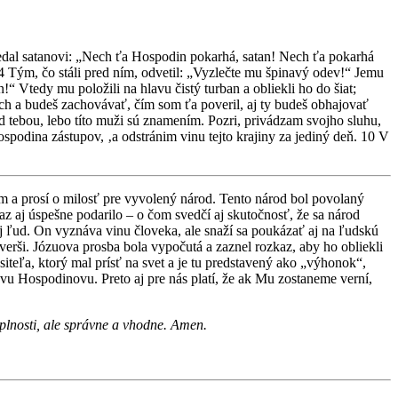
vedal satanovi: „Nech ťa Hospodin pokarhá, satan! Nech ťa pokarhá
 4 Tým, čo stáli pred ním, odvetil: „Vyzlečte mu špinavý odev!“ Jemu
“ Vtedy mu položili na hlavu čistý turban a obliekli ho do šiat;
ch a budeš zachovávať, čím som ťa poveril, aj ty budeš obhajovať
red tebou, lebo títo muži sú znamením. Pozri, privádzam svojho sluhu,
podina zástupov, ‚a odstránim vinu tejto krajiny za jediný deň. 10 V
m a prosí o milosť pre vyvolený národ. Tento národ bol povolaný
z aj úspešne podarilo – o čom svedčí aj skutočnosť, že sa národ
j ľud. On vyznáva vinu človeka, ale snaží sa poukázať aj na ľudskú
verši. Józuova prosba bola vypočutá a zaznel rozkaz, aby ho obliekli
siteľa, ktorý mal prísť na svet a je tu predstavený ako „výhonok“,
u Hospodinovu. Preto aj pre nás platí, že ak Mu zostaneme verní,
plnosti, ale správne a vhodne. Amen.