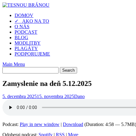
Skip
to
DOMOV
content
✓ AKO NA TO
O NÁS
PODCAST
BLOG
MODLITBY
PLAGÁTY
PODPORUJEME
Main Menu
Zamyslenie na deň 5.12.2025
5. decembra 2025
15. novembra 2025
Dano
Podcast:
Play in new window
|
Download
(Duration: 4:58 — 5.7MB
Odoberaj podcast:
Spotify
|
RSS
|
More