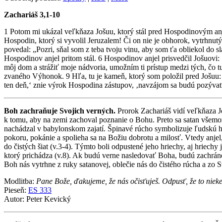
Zachariáš 3,1-10
1 Potom mi ukázal veľkňaza Jošuu, ktorý stál pred Hospodinovým anj
Hospodin, ktorý si vyvolil Jeruzalem! Či on nie je obhorok, vytrhnut
povedal: „Pozri, sňal som z teba tvoju vinu, aby som ťa obliekol do s
Hospodinov anjel pritom stál. 6 Hospodinov anjel prisvedčil Jošuovi
môj dom a strážiť moje nádvoria, umožním ti prístup medzi tých, čo tu
zvaného Výhonok. 9 Hľa, tu je kameň, ktorý som položil pred Jošuu: 
ten deň,‘ znie výrok Hospodina zástupov, ‚navzájom sa budú pozývať 
Boh zachraňuje Svojich verných.
Prorok Zachariáš vidí veľkňaza J
k tomu, aby na zemi zachoval poznanie o Bohu. Preto sa satan všemožn
nachádzal v babylonskom zajatí. Špinavé rúcho symbolizuje ľudskú hr
pokoru, pokánie a spolieha sa na Božiu dobrotu a milosť. Vtedy anjel,
do čistých šiat (v.3-4). Týmto boli odpustené jeho hriechy, aj hriechy
ktorý prichádza (v.8). Ak budú verne nasledovať Boha, budú zachrán
Boh nás vytrhne z ruky satanovej, oblečie nás do čistého rúcha a zo Sv
Modlitba:
Pane Bože, ďakujeme, že nás očisťuješ. Odpusť, že to nie
Pieseň:
ES 333
Autor: Peter Kevický