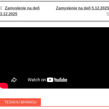
Post
Zamyslenie na deň
Zamyslenie na deň 5.12.2025
3.12.2025
navigation
TESNOU BRÁNOU