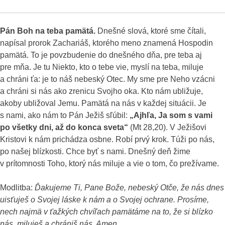
Pán Boh na teba pamätá.
Dnešné slová, ktoré sme čítali,
napísal prorok Zachariáš, ktorého meno znamená Hospodin
pamätá. To je povzbudenie do dnešného dňa, pre teba aj
pre mňa. Je tu Niekto, kto o tebe vie, myslí na teba, miluje
a chráni ťa: je to náš nebeský Otec. My sme pre Neho vzácni
a chráni si nás ako zrenicu Svojho oka. Kto nám ubližuje,
akoby ubližoval Jemu. Pamätá na nás v každej situácii. Je
s nami, ako nám to Pán Ježiš sľúbil:
„Ajhľa, Ja som s vami
po všetky dni, až do konca sveta“
(Mt 28,20). V Ježišovi
Kristovi k nám prichádza osbne. Robí prvý krok. Túži po nás,
po našej blízkosti. Chce byť s nami. Dnešný deň žime
v prítomnosti Toho, ktorý nás miluje a vie o tom, čo prežívame.
Modlitba:
Ďakujeme Ti, Pane Bože, nebeský Otče, že nás dnes
uisťuješ o Svojej láske k nám a o Svojej ochrane. Prosíme,
nech najmä v ťažkých chvíľach pamätáme na to, že si blízko
nás, miluješ a chrániš nás. Amen.