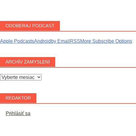
Next Episode
ODOBERAJ PODCAST
Apple Podcasts
Android
by Email
RSS
More Subscribe Options
ARCHÍV ZAMYSLENÍ
Archív
zamyslení
REDAKTOR
Prihlásiť sa