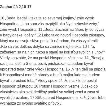
Zachariáš 2,10-17
10 „Beda, beda! Utekajte zo severnej krajiny,“ znie výrok
Hospodina, „lebo som vás rozptýlil ako štyri nebeské vetry,“
znie výrok Hospodina. 11 „Beda! Zachráň sa Sion, ty, čo bývaš
u babylonskej dcéry!“ 12 Lebo takto hovorí Hospodin zástupov,
ktorý ma na svoju slávu poslal k národom, čo vás vyplienili:
„Kto sa vás dotkne, dotýka sa zrenice môjho oka. 13 Hľa,
zaženiem sa na nich rukou a stanú sa korisťou svojich sluhov.“
Vtedy spoznáte, že ma poslal Hospodin zástupov. 14 „Plesaj a
raduj sa, dcéra Siona, pozri, prichádzam a budem bývať
uprostred teba,“ znie výrok Hospodina. 15 „V ten deň sa pripoja
k Hospodinovi mnohé národy a budú mojím ľudom a budem
bývať uprostred teba.“ Vtedy spoznáš, že ma k tebe poslal
Hospodin zástupov. 16 Potom Hospodin vezme Judsko do
vlastníctva ako svoj dedičný podiel vo svätej zemi a zasa si
vyvolí Jeruzalem. 17 Stíš sa pred Hospodinom, každý tvor, lebo
vychádza zo svojho svätého príbytku!