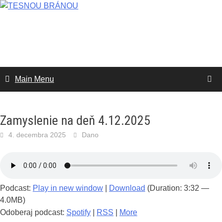
Skip
to
content
Main Menu
Zamyslenie na deň 4.12.2025
4. decembra 2025
Dano
Podcast:
Play in new window
|
Download
(Duration: 3:32 —
4.0MB)
Odoberaj podcast:
Spotify
|
RSS
|
More