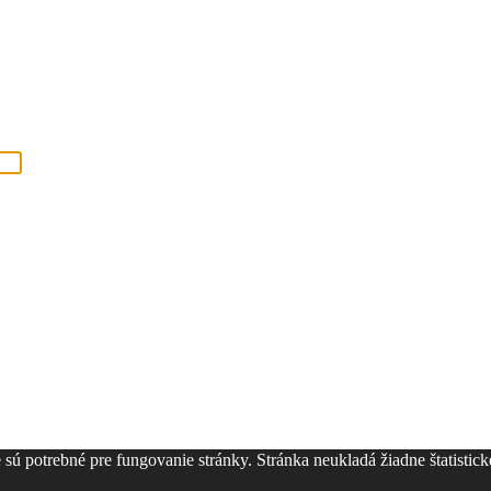
ú potrebné pre fungovanie stránky. Stránka neukladá žiadne štatistické