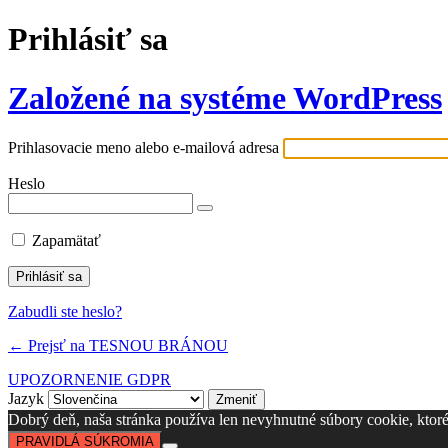
Prihlásiť sa
Založené na systéme WordPress
Prihlasovacie meno alebo e-mailová adresa
Heslo
Zapamätať
Zabudli ste heslo?
← Prejsť na TESNOU BRÁNOU
UPOZORNENIE GDPR
Jazyk
Dobrý deň, naša stránka používa len nevyhnutné súbory cookie, ktoré s
PRAVIDLÁ SÚKROMIA