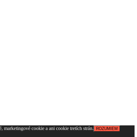
, marketingové cookie a ani cookie tretích strán.
ROZUMIEM