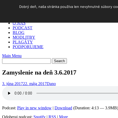
Skip
Dobrý deň, naša stránka používa len nevyhnutné súbory cook
to
DOMOV
content
✓ AKO NA TO
O NÁS
PODCAST
BLOG
MODLITBY
PLAGÁTY
PODPORUJEME
Main Menu
Zamyslenie na deň 3.6.2017
3. júna 2017
22. mája 2017
Dano
Podcast:
Play in new window
|
Download
(Duration: 4:13 — 3.9MB
Odoberaj podcast:
Spotify
|
RSS
|
More