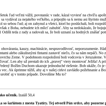
šetok ľud veľmi vážil, povstanúc v rade, kázal vyviesť na chvíľu apošt
vydával za nejakého veľkého, a pripojilo sa k nemu asi štyristo mužov. 
l so sebou ľud; aj on zahynul a všetci, ktorí ho poslúchali, boli rozp
je však z Boha, nebudete ich môcť zahubiť. Aby sa nedokázalo, že bojujete
1 Odišli teda z rady a radovali sa, že boli uznaní za hodných znášať po
ia, ohovárania, kauzy, machinácie, nespravodlivosť, neporozumenie. Háda
tami alebo zákulisnými fintami zastaviť niečo, čo sa nám nepáči. No 
ovrchu Zeme. V podobnom rozpoložení boli vodcovia v Jeruzaleme. V ich
 bičovať. Len aby už prestali do ich „pravej“ viery montovať Ježiša! A 
el. Vedený Božím Duchom ukazuje jednoduché riešenie. Boh ukáže, čo je
a vec. Ak úprimne túžiš, aby aj v našej cirkvi zavládlo požehnanie a B
 urobiť aj v tomto prípade. Dovolíme Mu to?
ako učeník.
Izaiáš 50,4
o šarlátom z mesta Tyatíry. Tej otvoril Pán srdce, aby pozorne p