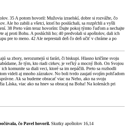
olov. 35 A potom hovoril: Mužovia izraelskí, dobre si rozvážte, čo
Ale ho zabili a všetci, ktorí ho poslúchali, sa rozpŕchli a vyšli
rášení. 38 Preto vám teraz hovorím: Dajte pokoj týmto ľuďom a nechajte
 aj proti Bohu. A poslúchli ho; 40 predvolali si apoštolov, dali ich
tupu pre to meno. 42 Ale neprestali deň čo deň učiť v chráme a po
jú sa zbory, nerozumejú si farári, či biskupi. Hlasno kričíme svoju
zabúdame, že tým, kto riadi cirkev, je veľký a mocný Boh. On Svojou
 komunite sa diali veci, ktoré sa im nepáčili. Preto sa rozhodli
pritom videli aj mnoho zázrakov. No boli tvrdo zaujatí svojím pohľadom
 správne. Ak sa budeme obracať viac na Neho, ako na svoju
ožia Láska, viac ako na hnev sa obracaj na Boha! Na kolenách pri
očúvala, čo Pavel hovoril.
Skutky apoštolov 16,14