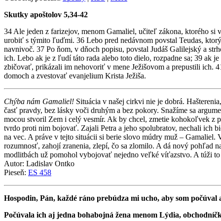
Skutky apoštolov 5,34-42
34 Ale jeden z farizejov, menom Gamaliel, učiteľ zákona, ktorého si v
urobiť s týmito ľuďmi. 36 Lebo pred nedávnom povstal Teudas, ktorý sa 
navnivoč. 37 Po ňom, v dňoch popisu, povstal Judáš Galilejský a strho
ich. Lebo ak je z ľudí táto rada alebo toto dielo, rozpadne sa; 39 ak 
zbičovať, prikázali im nehovoriť v mene Ježišovom a prepustili ich. 4
domoch a zvestovať evanjelium Krista Ježiša.
Chýba nám Gamaliel!
Situácia v našej cirkvi nie je dobrá. Hašteren
časť pravdy, bez lásky voči druhým a bez pokory. Snažíme sa argumen
mocou stvoril Zem i celý vesmír. Ak by chcel, zmetie kohokoľvek z p
tvrdo proti nim bojovať. Zajali Petra a jeho spolubratov, nechali ich
na vec. A práve v tejto situácii si berie slovo múdry muž – Gamali
rozumnosť, zahojí zranenia, zlepí, čo sa zlomilo. A dá nový pohľad n
modlitbách už pomohol vybojovať nejedno veľké víťazstvo. A túži to
Autor: Ladislav Ontko
Pieseň:
ES 458
Hospodin, Pán, každé ráno prebúdza mi ucho, aby som počúval 
Počúvala ich aj jedna bohabojná žena menom Lýdia, obchodníčka s