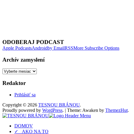
Previous
Episode
ODOBERAJ PODCAST
Apple Podcasts
Android
by Email
RSS
More Subscribe Options
Archív zamyslení
Archív
zamyslení
Redaktor
Prihlásiť sa
Copyright © 2026
TESNOU BRÁNOU
.
Proudly powered by
WordPress
.
|
Theme: Awaken by
ThemezHut
.
DOMOV
✓ AKO NA TO