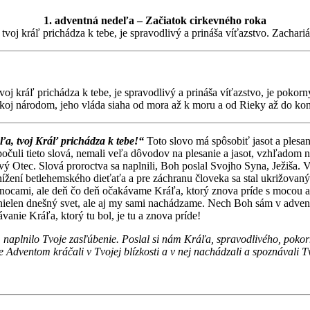
1. adventná nedeľa – Začiatok cirkevného roka
 tvoj kráľ prichádza k tebe, je spravodlivý a prináša víťazstvo. Zachari
voj kráľ prichádza k tebe, je spravodlivý a prináša víťazstvo, je pokorn
pokoj národom, jeho vláda siaha od mora až k moru a od Rieky až do ko
ľa, tvoj Kráľ prichádza k tebe!“
Toto slovo má spôsobiť jasot a plesa
počuli tieto slová, nemali veľa dôvodov na plesanie a jasot, vzhľadom n
vý Otec. Slová proroctva sa naplnili, Boh poslal Svojho Syna, Ježiša. 
onížení betlehemského dieťaťa a pre záchranu človeka sa stal ukrižova
nocami, ale deň čo deň očakávame Kráľa, ktorý znova príde s mocou a s
 nielen dnešný svet, ale aj my sami nachádzame. Nech Boh sám v advent
nie Kráľa, ktorý tu bol, je tu a znova príde!
, naplnilo Tvoje zasľúbenie. Poslal si nám Kráľa, spravodlivého, poko
 Adventom kráčali v Tvojej blízkosti a v nej nachádzali a spoznávali 