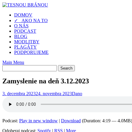
Skip
to
DOMOV
content
✓ AKO NA TO
O NÁS
PODCAST
BLOG
MODLITBY
PLAGÁTY
PODPORUJEME
Main Menu
Zamyslenie na deň 3.12.2023
3. decembra 2023
24. novembra 2023
Dano
Podcast:
Play in new window
|
Download
(Duration: 4:19 — 4.0MB
Odoberaj podcast:
Spotify
|
RSS
|
More