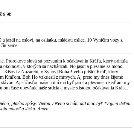
áš 9,9b
ý a jazdí na oslovi, na osliatku, mláďati oslice. 10 Vyničím vozy z
nčín zeme.
nie. Prorokove slová sú pozvaním k očakávaniu Kráľa, ktorý prináša
a okolnosti, v ktorých sa nachádzali. No jasot a plesanie sa mohol
V Ježišovi z Nazaretu, v Synovi Boha živého prišiel Kráľ, ktorý
ným Kráľom. Boh Ho vzkriesil z mŕtvych. Aj preto my dnes žijeme
lávou. Aj súčasťou našich dní má byť jasot a plesanie, i keď ani my
nom čase upevňuje naše srdcia a mysle s istotou očakávania Kráľa,
rného, plného spásy. Vierou v Neho si nám dal moc byť Tvojimi deťmi.
Tvoju milosť a lásku. Amen
.