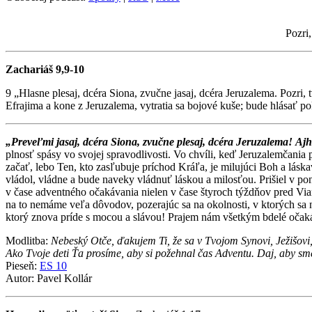
Pozri,
Zachariáš 9,9-10
9 „Hlasne plesaj, dcéra Siona, zvučne jasaj, dcéra Jeruzalema. Pozri, t
Efrajima a kone z Jeruzalema, vytratia sa bojové kuše; bude hlásať 
„Preveľmi jasaj, dcéra Siona, zvučne plesaj, dcéra Jeruzalema!
Ajh
plnosť spásy vo svojej spravodlivosti. Vo chvíli, keď Jeruzalemčania 
začať, lebo Ten, kto zasľubuje príchod Kráľa, je milujúci Boh a láska
vládol, vládne a bude naveky vládnuť láskou a milosťou. Prišiel v p
v čase adventného očakávania nielen v čase štyroch týždňov pred Via
na to nemáme veľa dôvodov, pozerajúc sa na okolnosti, v ktorých sa
ktorý znova príde s mocou a slávou! Prajem nám všetkým bdelé očakáva
Modlitba:
Nebeský Otče, ďakujem Ti, že sa v Tvojom Synovi, Ježišovi
Ako Tvoje deti Ťa prosíme, aby si požehnal čas Adventu. Daj, aby sme
Pieseň:
ES 10
Autor: Pavel Kollár