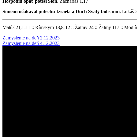
Hospodin opäť poteší Sion.
Zachariáš 1,17
Simeon očakával potechu Izraela a Duch Svätý bol s ním.
Lukáš 
Matúš 21,1-11 :: Rímskym 13,8-12 :: Žalmy 24 :: Žalmy 117 :: Modlí
Post
Zamyslenie na deň 2.12.2023
Zamyslenie na deň 4.12.2023
navigation