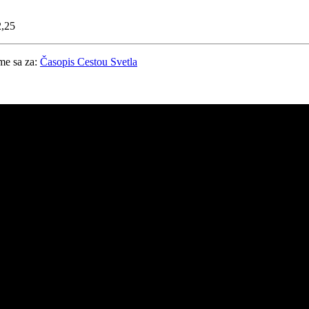
2,25
me sa za:
Časopis Cestou Svetla