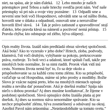
niet, na spásu, ale je nám ďaleká. 12 Lebo mnoho je našich
priestupkov pred Tebou a naše hriechy svedčia proti nám. Veď naše
priestupky sú pri nás a svoje viny poznáme: 13 Odpadli sme a
neverní sme boli voči Hospodinovi, odvrátili sme sa od nášho Boha,
hovorili sme o útlaku a odpadnutí, osnovali sme a nerozvážne
hovorili lživé slová. 14 Tak je právo zatisnuté a spravodlivosť stojí
ďaleko, lebo pravda klesá na námestí a poctivosť nemá prístup. 15
Pravda chýba; kto odstupuje od zlého, býva olúpený.
Opis reality života. Izaiáš nám predkladá obraz súvekej spoločnosti.
Aká bola? Ako to vyzeralo v jeho dobe? Hriech, zloba, podvody,
klamstvá, ľsti voči druhým, vyhýbanie sa pokoju, prekrucovanie
práva, rozbroje. To boli veci a udalosti, ktoré spútali ľudí, takže pre
mnohých bolo normálne, že sa nimi riadili. Prorok však vidí inú
cestu. Normou života nemá byť to, čo sa deje okolo a
prispôsobovanie sa za každú cenu tomu zlému. Kto sa prispôsobí,
vzďaľuje sa od Hospodina, márne sú jeho prosby a modlitby. Božie
Slovo je vzácne najmä preto, lebo na mnohých miestach opisuje
realitu a neváha dať ponaučenie. Aká je dnešná realita? Spája nás
niečo s dobou proroka? Aj dnes musíme konštatovať, že žijeme v
podobnej spoločnosti. Slová opisujúce dobu Izaiáša platia aj pre
dnešok. Aj dnes sa normou stáva nenormálne správanie. Kto sa
nechce prispôsobiť zlému, býva zosmiešnený a odsúvaný na okraj.
Apoštol Pavol nám pripomína: „Nepripodobňujte sa tomuto svetu.“