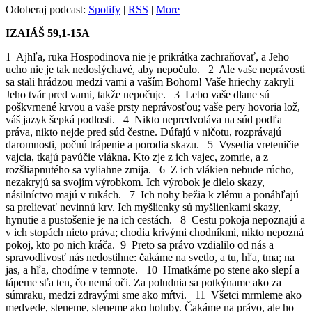
Odoberaj podcast:
Spotify
|
RSS
|
More
IZAIÁŠ 59,1-15A
1 Ajhľa, ruka Hospodinova nie je prikrátka zachraňovať, a Jeho
ucho nie je tak nedoslýchavé, aby nepočulo. 2 Ale vaše neprávosti
sa stali hrádzou medzi vami a vaším Bohom! Vaše hriechy zakryli
Jeho tvár pred vami, takže nepočuje. 3 Lebo vaše dlane sú
poškvrnené krvou a vaše prsty neprávosťou; vaše pery hovoria lož,
váš jazyk šepká podlosti. 4 Nikto nepredvoláva na súd podľa
práva, nikto nejde pred súd čestne. Dúfajú v ničotu, rozprávajú
daromnosti, počnú trápenie a porodia skazu. 5 Vysedia vreteničie
vajcia, tkajú pavúčie vlákna. Kto zje z ich vajec, zomrie, a z
rozšliapnutého sa vyliahne zmija. 6 Z ich vlákien nebude rúcho,
nezakryjú sa svojím výrobkom. Ich výrobok je dielo skazy,
násilníctvo majú v rukách. 7 Ich nohy bežia k zlému a ponáhľajú
sa prelievať nevinnú krv. Ich myšlienky sú myšlienkami skazy,
hynutie a pustošenie je na ich cestách. 8 Cestu pokoja nepoznajú a
v ich stopách nieto práva; chodia krivými chodníkmi, nikto nepozná
pokoj, kto po nich kráča. 9 Preto sa právo vzdialilo od nás a
spravodlivosť nás nedostihne: čakáme na svetlo, a tu, hľa, tma; na
jas, a hľa, chodíme v temnote. 10 Hmatkáme po stene ako slepí a
tápeme sťa ten, čo nemá oči. Za poludnia sa potkýname ako za
súmraku, medzi zdravými sme ako mŕtvi. 11 Všetci mrmleme ako
medvede, steneme, steneme ako holuby. Čakáme na právo, ale ho