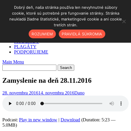
Skip
Dobrý deň, naša stránka používa len nevyhnutné súbory
to
cookie, ktoré sú potrebné pre fungovanie stránky. Stránka
DOMOV
content
neukladá žiadne štatistické, marketingové cookie a ani cookie
✓ AKO NA TO
tretích strán.
O NÁS
PODCAST
ROZUMIEM
PRAVIDLÁ SÚKROMIA
BLOG
MODLITBY
PLAGÁTY
PODPORUJEME
Main Menu
Zamyslenie na deň 28.11.2016
28. novembra 2016
14. novembra 2016
Dano
Podcast:
Play in new window
|
Download
(Duration: 5:23 —
5.0MB)