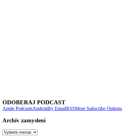
Next Episode
ODOBERAJ PODCAST
Apple Podcasts
Android
by Email
RSS
More Subscribe Options
Archív zamyslení
Archív