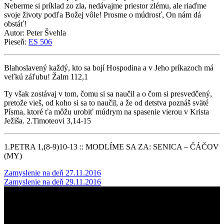
Neberme si príklad zo zla, nedávajme priestor zlému, ale riaďme
svoje životy podľa Božej vôle! Prosme o múdrosť, On nám dá
obstáť!
Autor: Peter Švehla
Pieseň:
ES 506
Blahoslavený každý, kto sa bojí Hospodina a v Jeho príkazoch má
veľkú záľubu! Žalm 112,1
Ty však zostávaj v tom, čomu si sa naučil a o čom si presvedčený,
pretože vieš, od koho si sa to naučil, a že od detstva poznáš sväté
Písma, ktoré ťa môžu urobiť múdrym na spasenie vierou v Krista
Ježiša. 2.Timoteovi 3,14-15
1.PETRA 1,(8-9)10-13 :: MODLÍME SA ZA: SENICA – ČÁČOV
(MY)
Post
Zamyslenie na deň 27.11.2016
Zamyslenie na deň 29.11.2016
navigation