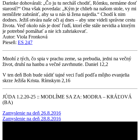
Darinke dohovárali: „Čo ju tu necháš chodiť, Rómku, nemáme dosť
starostí?“ Ona však povedala: „Kým je chlieb na našom stole, vy mi
nemôžete zabrániť, aby sa u nás tá žena najedla.“ Chodí k nim
dodnes. Ježiš otvára naše oči aj dnes – aby sme videli správne cestu
života. Veď okolo nás je dosť ľudí, ktorí ešte stále nevidia a ktorým
je potrebné pomáhať a nie ich zahriakovať.
Autor: Viola Fronková
Pieseň:
ES 247
Mnohí z tých, čo spia v prachu zeme, sa prebudia, jedni na večný
život, druhí na hanbu a večné zavrhnutie. Daniel 12,2
V ten deň Boh bude súdiť tajné veci ľudí podľa môjho evanjelia
skrze Ježiša Krista. Rímskym 2,16
JÚDA 1.2.20-25 :: MODLÍME SA ZA: MODRA – KRÁĽOVÁ
(BA)
Post
Zamyslenie na deň 26.8.2016
Zamyslenie na deň 28.8.2016
navigation