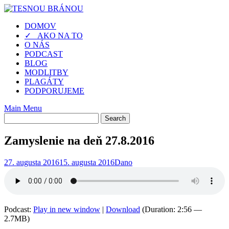
Skip
to
DOMOV
content
✓ AKO NA TO
O NÁS
PODCAST
BLOG
MODLITBY
PLAGÁTY
PODPORUJEME
Main Menu
Zamyslenie na deň 27.8.2016
27. augusta 2016
15. augusta 2016
Dano
Podcast:
Play in new window
|
Download
(Duration: 2:56 —
2.7MB)