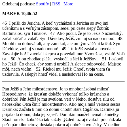
Odoberaj podcast:
Spotify
|
RSS
|
More
MAREK 10,46-52
46 I prišli do Jericha. A keď vychádzal z Jericha so svojimi
učeníkmi a s veľkým zástupom, sedel pri ceste slepý žobrák
Bartimaios, syn Timaiov. 47 Ako počul, že je to Ježiš Nazaretský,
začal kričať a volať: Syn Dávidov, Ježiš, zmiluj sa nado mnou! 48
Mnohí mu dohovárali, aby zamĺkol, ale on tým väčšmi kričal: Syn
Dávidov, zmiluj sa nado mnou! 49 Tu Ježiš zastal a povedal:
Zavolajte ho! I zavolali slepca a povedali mu: Vzmuž sa, vstaň! Volá
ťa. 50 A on zhodiac plášť, vyskočil a šiel k Ježišovi. 51 I oslovil
ho Ježiš: Čo chceš, aby som ti urobil? A slepec odpovedal: Majstre
môj, nech vidím! 52 Riekol mu Ježiš: Choď, tvoja viera ťa
uzdravila. A (slepý) hneď videl a nasledoval Ho na ceste.
Pán Ježiš a Jeho milosrdenstvo. Je to mnohonásobná milosť
Hospodinova, že kresťan dokáže vykonať toľko krásneho a
dobrého! Pán Ježiš je mu svetlom, verí v Neho, dostáva silu od
nebeského Otca činiť milosrdenstvo. Ako moja milá veriaca sestra
Darinka: Začala k nim do domu chodiť stará Cigánka. Darinka ju
prijala do domu, dala jej zajesť. Darinkin manžel nemal námietky.
Stará rómska žobráčka tak každý týždeň raz aj dvakrát prichádzala
pešo pár kilometrov, dostala pokrm aj dobré slovo lásky. V dedine