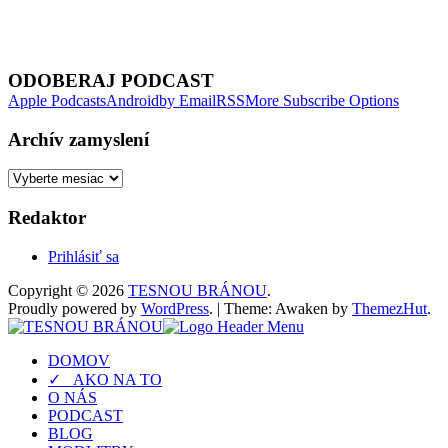
Next Episode
ODOBERAJ PODCAST
Apple Podcasts
Android
by Email
RSS
More Subscribe Options
Archív zamyslení
Archív
zamyslení
Redaktor
Prihlásiť sa
Copyright © 2026
TESNOU BRÁNOU
.
Proudly powered by
WordPress
.
|
Theme: Awaken by
ThemezHut
.
DOMOV
✓ AKO NA TO
O NÁS
PODCAST
BLOG