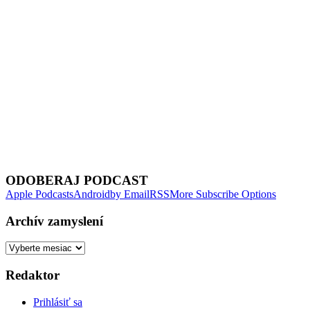
Next Episode
ODOBERAJ PODCAST
Apple Podcasts
Android
by Email
RSS
More Subscribe Options
Archív zamyslení
Archív
zamyslení
Redaktor
Prihlásiť sa