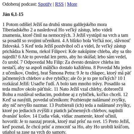
Odoberaj podcast:
Spotify
|
RSS
|
More
Ján 6,1-15
1 Potom odišiel Ježiš na druhú stranu galilejského mora
Tiberiadského 2 a nasledoval Ho veľký zástup, lebo videli
znamenia, ktoré činil na nemocných. 3 Ježiš vystúpil na vrch a tam
sa posadil so svojimi učeníkmi. 4 A blízko bola Veľká noc, slávnosť
židovská. 5 Keď teda Ježiš pozdvihol oči a videl, že veľký zástup
prichádza k Nemu, riekol Filipovi: Kde nakúpime chleba, aby sa títo
najedli? 6 Ale to povedal len preto, aby ho skúšal; lebo sám vedel,
čo urobí. 7 Odpovedal Mu Filip: Za dvesto denárov chleba im
nestačí, aby sa aspoň máličko dostalo každému. 8 Povedal Mu jeden
z učeníkov, Ondrej, brat Šimona Petra: 9 Je tu chlapec, ktorý má päť
jačmenných chlebov a dve rybičky; ale čo je to pre toľkých? 10 I
rozkázal Ježiš: Usaďte ľudí. A bolo tam mnoho trávy. Posadilo sa
teda mužov okolo päťtisíc. 11 Nato Ježiš vzal chleby, dobrorečil
Bohu a rozdával sediacim, podobne aj z rybičiek, koľko chceli. 12
Keď sa nasýtili, povedal učeníkom: Pozbierajte nalámané zvyšky,
aby nič nevyšlo nazmar. 13 Pozbierali (ich) teda a nalámané zvyšky,
ktoré po jediacich zvýšili z piatich jačmenných chlebov, naplnili
dvanásť košov. 14 Ľudia však, vidiac znamenie, ktoré učinil,
hovorili: Je to naozaj prorok, ktorý mal prísť na svet. 15 Preto Ježiš,
keď poznal, že chcú prísť a zmocniť sa Ho, aby Ho urobili kráľom,
utiahol sa zase na vrch do samoty.