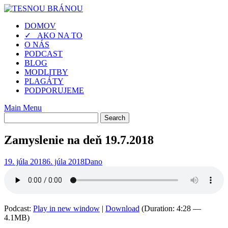
Skip
to
DOMOV
content
✓ AKO NA TO
O NÁS
PODCAST
BLOG
MODLITBY
PLAGÁTY
PODPORUJEME
Main Menu
Zamyslenie na deň 19.7.2018
19. júla 2018
6. júla 2018
Dano
Podcast:
Play in new window
|
Download
(Duration: 4:28 —
4.1MB)