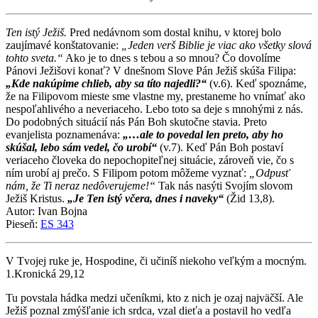
Ten istý Ježiš.
Pred nedávnom som dostal knihu, v ktorej bolo
zaujímavé konštatovanie:
„Jeden verš Biblie je viac ako všetky slová
tohto sveta.“
Ako je to dnes s tebou a so mnou? Čo dovolíme
Pánovi Ježišovi konať? V dnešnom Slove Pán Ježiš skúša Filipa:
„Kde nakúpime chlieb, aby sa títo najedli?“
(v.6). Keď spoznáme,
že na Filipovom mieste sme vlastne my, prestaneme ho vnímať ako
nespoľahlivého a neveriaceho. Lebo toto sa deje s mnohými z nás.
Do podobných situácií nás Pán Boh skutočne stavia. Preto
evanjelista poznamenáva:
„…ale to povedal len preto, aby ho
skúšal, lebo sám vedel, čo urobí“
(v.7). Keď Pán Boh postaví
veriaceho človeka do nepochopiteľnej situácie, zároveň vie, čo s
ním urobí aj prečo. S Filipom potom môžeme vyznať:
„Odpusť
nám, že Ti neraz nedôverujeme!“
Tak nás nasýti Svojím slovom
Ježiš Kristus.
„Je Ten istý včera, dnes i naveky“
(Žid 13,8).
Autor: Ivan Bojna
Pieseň:
ES 343
V Tvojej ruke je, Hospodine, či učiníš niekoho veľkým a mocným.
1.Kronická 29,12
Tu povstala hádka medzi učeníkmi, kto z nich je ozaj najväčší. Ale
Ježiš poznal zmýšľanie ich srdca, vzal dieťa a postavil ho vedľa