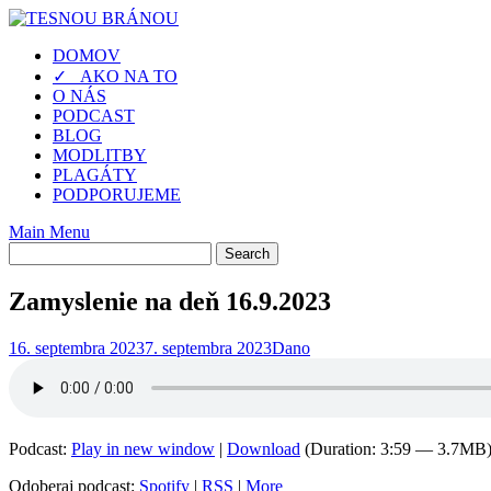
Skip
to
DOMOV
content
✓ AKO NA TO
O NÁS
PODCAST
BLOG
MODLITBY
PLAGÁTY
PODPORUJEME
Main Menu
Zamyslenie na deň 16.9.2023
16. septembra 2023
7. septembra 2023
Dano
Podcast:
Play in new window
|
Download
(Duration: 3:59 — 3.7MB
Odoberaj podcast:
Spotify
|
RSS
|
More