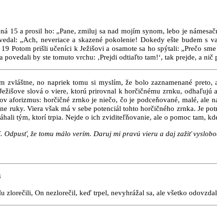
olená 15 a prosil ho: „Pane, zmiluj sa nad mojím synom, lebo je námesa
povedal: „Ach, neveriace a skazené pokolenie! Dokedy ešte budem s 
. 19 Potom prišli učeníci k Ježišovi a osamote sa ho spýtali: „Prečo 
povedali by ste tomuto vrchu: ‚Prejdi odtiaľto tam!‘, tak prejde, a ni
m zvláštne, no napriek tomu si myslím, že bolo zaznamenané preto, 
žišove slová o viere, ktorú prirovnal k horčičnému zrnku, odhaľujú aj 
ov aforizmus: horčičné zrnko je niečo, čo je podceňované, malé, ale n
dne ruky. Viera však má v sebe potenciál tohto horčičného zrnka. Je po
áhali tým, ktorí trpia. Nejde o ich zviditeľňovanie, ale o pomoc tam, kde
. Odpusť, že tomu málo verím. Daruj mi pravú vieru a daj zažiť vyslobod
8
 zlorečili, On nezlorečil, keď trpel, nevyhrážal sa, ale všetko odovzda