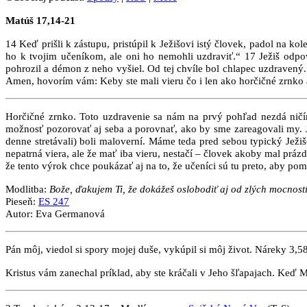
Matúš 17,14-21
14 Keď prišli k zástupu, pristúpil k Ježišovi istý človek, padol na k
ho k tvojim učeníkom, ale oni ho nemohli uzdraviť.“ 17 Ježiš od
pohrozil a démon z neho vyšiel. Od tej chvíle bol chlapec uzdravený
Amen, hovorím vám: Keby ste mali vieru čo i len ako horčičné zrnko a 
Horčičné zrnko. Toto uzdravenie sa nám na prvý pohľad nezdá ničí
možnosť pozorovať aj seba a porovnať, ako by sme zareagovali my. Je
denne stretávali) boli maloverní. Máme teda pred sebou typický Ježiš
nepatrná viera, ale že mať iba vieru, nestačí – človek akoby mal práz
že tento výrok chce poukázať aj na to, že učeníci sú tu preto, aby pom
Modlitba:
Bože, ďakujem Ti, že dokážeš oslobodiť aj od zlých mocností
Pieseň:
ES 247
Autor: Eva Germanová
Pán môj, viedol si spory mojej duše, vykúpil si môj život. Náreky 3,5
Kristus vám zanechal príklad, aby ste kráčali v Jeho šľapajach. Keď Mu