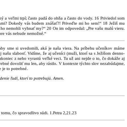
čný a veľmi trpí; často padá do ohňa a často do vody. 16 Priviedol som
vami? Dokedy vás budem znášať?! Priveďte mi ho sem!“ 18 Ježiš mu
sme ho nemohli vyhnať my?“ 20 On im odpovedal: „Pre vašu malú vieru.
č pre vás nebude nemožné.“
aby sme si uvedomili, aká je naša viera. Na príbehu učeníkov máme
našu slabosť. Vidíme, že aj učeníci (muži, ktorí sa s Ježišom denno-
akoniec z neho vyrastú veľké veci. Tu už ani nejde o to, čo dokáže aj
trebné dovoliť mu len, aby rástlo. V kontexte týchto slov nezabúdajme,
 je to potrebné.
enie ľudí, ktorí to potrebujú. Amen.
l tomu, čo spravodlivo súdi. 1.Petra 2,21.23