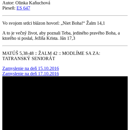
Autor: Olinka Kaňuchová
Pieseň:
ES 647
Vo svojom srdci blázon hovorí: „Niet Boha!“ Žalm 14,1
A to je večný život, aby poznali Teba, jediného pravého Boha, a
ktorého si poslal, Ježiša Krista. Ján 17,3
MATÚŠ 5,38-48 :: ŽALM 42 :: MODLÍME SA ZA:
TATRANSKÝ SENIORÁT
Post
Zamyslenie na deň 15.10.2016
Zamyslenie na deň 17.10.2016
navigation