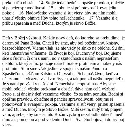
prekonať a obstáť. 14 Stojte teda: bedrá si opášte pravdou, oblečte
si pancier spravodlivosti 15 a obujte si pohotovosť k evanjeliu
pokoja. 16 Nadovšetko vezmite si štít viery, aby ste ním mohli
uhasiť všetky ohnivé šípy tohto nešľachetníka. 17 Vezmite si aj
prilbu spasenia a meč Ducha, ktorým je slovo Božie.
Deň v Božej výzbroji. Každý nový deň, do ktorého sa prebudíme, je
darom od Pána Boha. Chceli by sme, aby bol požehnaný, krásny,
bezproblémový. Vieme však, že nie vždy je slnko na oblohe. Sú dni,
keď intenzívne vnímame, že život je boj. Duchovný boj. Bojujeme
síce s ľuďmi, či oni s nami, no v skutočnosti s naším nepriateľom –
diablom, ktorý si raz použije našich bratov proti nám a inokedy nás
proti nim. Silní sme však jedine v spojení s naším Pánom a
Spasiteľom, Ježišom Kristom. On vzal na Seba náš život, keď za
nás zomrel a víťazne vstal z mŕtvych, a tak porazil nášho nepriateľa.
Je s nami po všetky naše dni. Nenechá a neopustí nás. Aby sme
mohli odolať, všetko prekonať a obstáť, dáva nám celú výzbroj.
Preto si aj dnešný deň vezmime všetko, čo sa nám ponúka. Bedrá si
opášme pravdou, oblečme si pancier spravodlivosti, obujme si
pohotovosť k evanjeliu pokoja, vezmime si štít viery, prilbu spasenia
a meč Ducha, ktorým je Slovo Božie. Milá sestra, milý brat, prajem
vám, aj sebe, aby sme si túto Božiu výzbroj nezabudli obliecť hneď
ráno a s pomocou a pod vedením Ducha Svätého bojovali dobrý boj
viery.