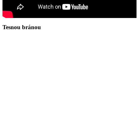
Tesnou bránou
Zamyslenie na deň 9.8.2026
10. nedeľa po Svätej Trojici
Blahoslavený národ, ktorého Bohom je Hospodin, ľud, ktorý si On
vyvolil za dedičstvo. Žalm 33,12