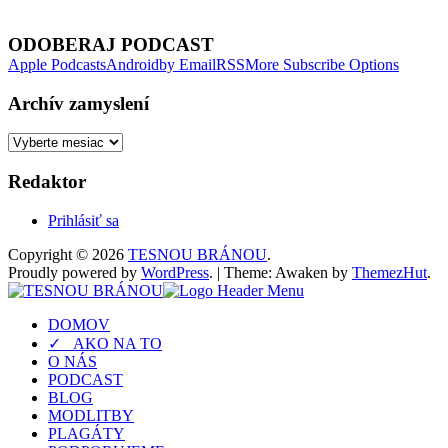
Next Episode
ODOBERAJ PODCAST
Apple Podcasts
Android
by Email
RSS
More Subscribe Options
Archív zamyslení
Archív
zamyslení
Redaktor
Prihlásiť sa
Copyright © 2026
TESNOU BRÁNOU
.
Proudly powered by
WordPress
.
|
Theme: Awaken by
ThemezHut
.
DOMOV
✓ AKO NA TO
O NÁS
PODCAST
BLOG
MODLITBY
PLAGÁTY