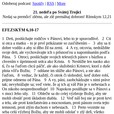
Odoberaj podcast:
Spotify
|
RSS
|
More
21. nedeľa po Svätej Trojici
Nedaj sa premôcť zlému, ale zlé premáhaj dobrom! Rímskym 12,21
EFEZSKÝM 6,10-17
1 Deti, poslúchajte rodičov v Pánovi, lebo to je spravodlivé. 2 Cti
si otca a matku – to je prvé prikázanie so zasľúbením – 3 aby sa ti
dobre vodilo a aby si dlho žil na zemi. 4 A vy, otcovia, nedráždite
svoje deti, ale vychovávajte ich s prísnosťou a napomínaním podľa
Pána. 5 Otroci, poslúchajte svojich telesných pánov s bázňou a
chvením v úprimnosti srdca ako Krista. 6 Neslúžte len naoko ako
tí, čo sa ľuďom chcú páčiť, ale ako služobníci Kristovi, ktorí z duše
plnia vôľu Božiu; 7 oddane im slúžte ako Pánovi, a nie ako
ľuďom, 8 vediac, že každý, či otrok či slobodný, keď dobre robí,
prijme odmenu od Pána. 9 A vy, páni, zaobchádzajte s nimi práve
tak; nevyhrážajte sa; veď viete, že aj ich aj váš Pán je v nebesiach a
On nikoho neuprednostňuje! 10 Napokon posilňujte sa v Pánovi a
v moci Jeho sily. 11 Oblečte sa do celej výzbroje Božej, aby ste
mohli obstáť proti úkladom diabla. 12 Veď náš boj nie je proti krvi
a telu, ale proti kniežatstvám a mocnostiam, proti pánom sveta tejto
temnosti, proti zlým duchom v nebesiach. 13 Preto vezmite na
seba celú výzbroj Božiu, aby ste mohli odolať v zlý deň, všetko