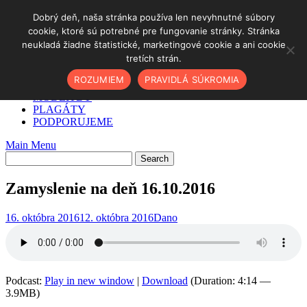
Skip
Dobrý deň, naša stránka používa len nevyhnutné súbory
to
cookie, ktoré sú potrebné pre fungovanie stránky. Stránka
DOMOV
content
neukladá žiadne štatistické, marketingové cookie a ani cookie
✓ AKO NA TO
tretích strán.
O NÁS
PODCAST
ROZUMIEM
PRAVIDLÁ SÚKROMIA
BLOG
MODLITBY
PLAGÁTY
PODPORUJEME
Main Menu
Zamyslenie na deň 16.10.2016
16. októbra 2016
12. októbra 2016
Dano
Podcast:
Play in new window
|
Download
(Duration: 4:14 —
3.9MB)