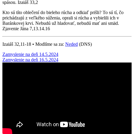
spásou. Izaiáš 33,2
Kto sú títo oblečení do bieleho rúcha a odkiaľ prišli? To sú tí, čo
prichádzajú z veľkého súženia, oprali si rúcha a vybielili ich v
Baránkovej krvi. Nebudú už hladovať, nebudú mať ani smäd.
Zjavenie Jána 7,13.14.16
Izaiáš 32,11-18 • Modlíme sa za:
Neded
(DNS)
Post
Zamyslenie na deň 14.5.2024
Zamyslenie na deň 16.5.2024
navigation