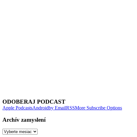
Next Episode
ODOBERAJ PODCAST
Apple Podcasts
Android
by Email
RSS
More Subscribe Options
Archív zamyslení
Archív
zamyslení