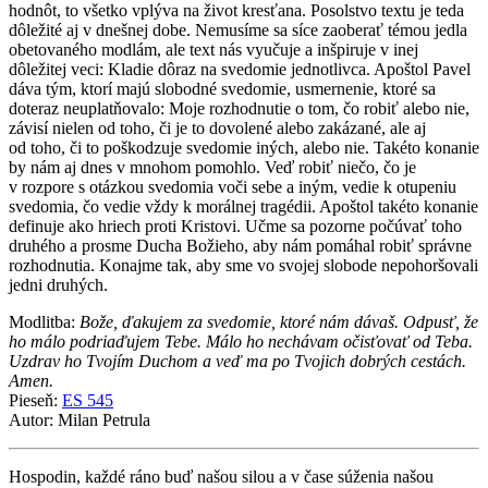
hodnôt, to všetko vplýva na život kresťana. Posolstvo textu je teda
dôležité aj v dnešnej dobe. Nemusíme sa síce zaoberať témou jedla
obetovaného modlám, ale text nás vyučuje a inšpiruje v inej
dôležitej veci: Kladie dôraz na svedomie jednotlivca. Apoštol Pavel
dáva tým, ktorí majú slobodné svedomie, usmernenie, ktoré sa
doteraz neuplatňovalo: Moje rozhodnutie o tom, čo robiť alebo nie,
závisí nielen od toho, či je to dovolené alebo zakázané, ale aj
od toho, či to poškodzuje svedomie iných, alebo nie. Takéto konanie
by nám aj dnes v mnohom pomohlo. Veď robiť niečo, čo je
v rozpore s otázkou svedomia voči sebe a iným, vedie k otupeniu
svedomia, čo vedie vždy k morálnej tragédii. Apoštol takéto konanie
definuje ako hriech proti Kristovi. Učme sa pozorne počúvať toho
druhého a prosme Ducha Božieho, aby nám pomáhal robiť správne
rozhodnutia. Konajme tak, aby sme vo svojej slobode nepohoršovali
jedni druhých.
Modlitba:
Bože, ďakujem za svedomie, ktoré nám dávaš. Odpusť, že
ho málo podriaďujem Tebe. Málo ho nechávam očisťovať od Teba.
Uzdrav ho Tvojím Duchom a veď ma po Tvojich dobrých cestách.
Amen.
Pieseň:
ES 545
Autor: Milan Petrula
Hospodin, každé ráno buď našou silou a v čase súženia našou