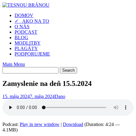
Skip
to
DOMOV
content
✓ AKO NA TO
O NÁS
PODCAST
BLOG
MODLITBY
PLAGÁTY
PODPORUJEME
Main Menu
Zamyslenie na deň 15.5.2024
15. mája 2024
7. mája 2024
Dano
Podcast:
Play in new window
|
Download
(Duration: 4:24 —
4.1MB)