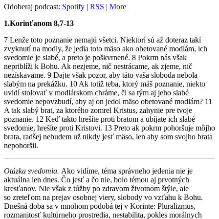
Odoberaj podcast:
Spotify
|
RSS
|
More
1.Korinťanom 8,7-13
7 Lenže toto poznanie nemajú všetci. Niektorí sú až doteraz takí
zvyknutí na modly, že jedia toto mäso ako obetované modlám, ich
svedomie je slabé, a preto je poškvrnené. 8 Pokrm nás však
nepriblíži k Bohu. Ak nezjeme, nič nestrácame, ak zjeme, nič
nezískavame. 9 Dajte však pozor, aby táto vaša sloboda nebola
slabým na prekážku. 10 Ak totiž teba, ktorý máš poznanie, niekto
uvidí stolovať v modlárskom chráme, či sa tým aj jeho slabé
svedomie nepovzbudí, aby aj on jedol mäso obetované modlám? 11
A tak slabý brat, za ktorého zomrel Kristus, zahynie pre tvoje
poznanie. 12 Keď takto hrešíte proti bratom a ubíjate ich slabé
svedomie, hrešíte proti Kristovi. 13 Preto ak pokrm pohoršuje môjho
brata, radšej nebudem už nikdy jesť mäso, len aby som svojho brata
nepohoršil.
Otázka svedomia.
Ako vidíme, téma správneho jedenia nie je
aktuálna len dnes. Čo jesť a čo nie, bolo témou aj prvotných
kresťanov. Nie však z túžby po zdravom životnom štýle, ale
so zreteľom na prejav osobnej viery, slobody vo vzťahu k Bohu.
Dnešná doba sa v mnohom podobá tej v Korinte: Pluralizmus,
rozmanitosť kultúrneho prostredia, nestabilita, pokles morálnych