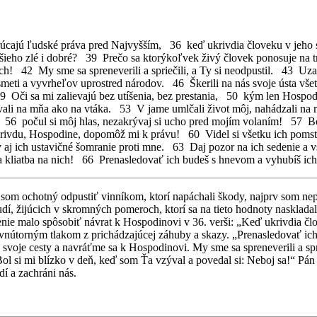
cajú ľudské práva pred Najvyšším, 36 keď ukrivdia človeku v jeho 
ieho zlé i dobré? 39 Prečo sa ktorýkoľvek živý človek ponosuje na t
 42 My sme sa spreneverili a spriečili, a Ty si neodpustil. 43 Uzavre
smeti a vyvrheľov uprostred národov. 46 Škerili na nás svoje ústa všet
 Oči sa mi zalievajú bez utíšenia, bez prestania, 50 kým len Hospo
ovali na mňa ako na vtáka. 53 V jame umlčali život môj, nahádzali n
6 počul si môj hlas, nezakrývaj si ucho pred mojím volaním! 57 Bol 
u krivdu, Hospodine, dopomôž mi k právu! 60 Videl si všetku ich pomst
 aj ich ustavičné šomranie proti mne. 63 Daj pozor na ich sedenie a 
 kliatba na nich! 66 Prenasledovať ich budeš s hnevom a vyhubíš ich
 som ochotný odpustiť vinníkom, ktorí napáchali škody, najprv som nep
dí, žijúcich v skromných pomeroch, ktorí sa na tieto hodnoty nasklada
benie malo spôsobiť návrat k Hospodinovi v 36. verši: „Keď ukrivdia č
d vnútorným tlakom z prichádzajúcej záhuby a skazy. „Prenasledovať i
svoje cesty a navráťme sa k Hospodinovi. My sme sa spreneverili a spr
Bol si mi blízko v deň, keď som Ťa vzýval a povedal si: Neboj sa!“ P
í a zachráni nás.