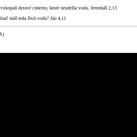
vykopali deravé cisterny, ktoré neudržia vodu. Jeremiáš 2,13
dkiaľ máš teda živú vodu? Ján 4,11
A)