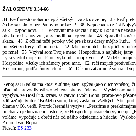
ŽALOSPEVY 3,34-66
34 Keď niekto nohami deptá všetkých zajatcov zeme, 35 keď prekrú
čo by sa splnilo bez Pánovho príkazu? 38 Nepochádza z úst Najvyšš
sa k Hospodinovi! 41 Pozdvihnime srdcia i ruky k Bohu na nebesiach!
oblakom si sa uzavrel, aby modlitba neprenikla. 45 Spravil si z nás 
skaza. 48 Z očí mi tečú potoky vôd pre skazu dcéry môjho ľudu. 49
pre všetky dcéry môjho mesta. 52 Moji nepriatelia bez príčiny poľ
po mne! 55 Vzýval som Tvoje meno, Hospodine, z najhlbšej jamy; 5
Ty si viedol môj spor, Pane, vykúpil si môj život. 59 Videl si moj
Hospodine, všetky ich zámery proti mne, 62 reči mojich protivníkov
Hospodine, podľa činov ich rúk. 65 Dáš im zatvrdnuté srdcia. Tvoja
Neboj sa! Keď sa ma ktosi v súdnej sieni spýtal (ako duchovného), či
hľadaní spravodlivosti z obvinenej strany súdených. Myslel som na ľu
vyplýva, že Boží ľud, Izrael, sa zatvrdil voči Bohu, prorokovo pôso
zdôrazňuje tvrdosť Božieho súdu, ktorý zasiahne všetkých. Stojí po
čítame v 66. verši. Prorok Jeremiáš vyzýva: „Prezrime a preskúmajme 
prichádza jednoznačné uistenie, že Hospodin prosiaceho vypočuje: „
voláme, vypočuje a obráti nás od nášho odsúdenia a hriechu. Vyslobod
Autor: Ivan Bojna
Pieseň:
ES 233