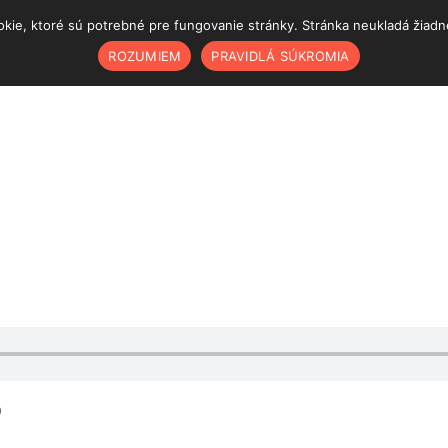
ie, ktoré sú potrebné pre fungovanie stránky. Stránka neukladá žiadne š
ROZUMIEM
PRAVIDLÁ SÚKROMIA
)