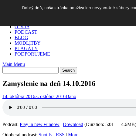
Skip
Dobrý deň, naša stránka používa len nevyhnutné súbory cook
to
DOMOV
content
✓ AKO NA TO
O NÁS
PODCAST
BLOG
MODLITBY
PLAGÁTY
PODPORUJEME
Main Menu
Zamyslenie na deň 14.10.2016
14. októbra 2016
3. októbra 2016
Dano
Podcast:
Play in new window
|
Download
(Duration: 5:01 — 4.6MB
Odoberaj podcast:
Spotify
|
RSS
|
More