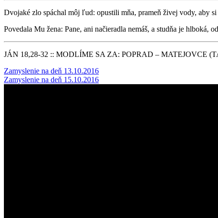
Dvojaké zlo spáchal môj ľud: opustili mňa, prameň živej vody, aby si 
Povedala Mu žena: Pane, ani načieradla nemáš, a studňa je hlboká, o
JÁN 18,28-32 :: MODLÍME SA ZA: POPRAD – MATEJOVCE (T
Post
Zamyslenie na deň 13.10.2016
Zamyslenie na deň 15.10.2016
navigation