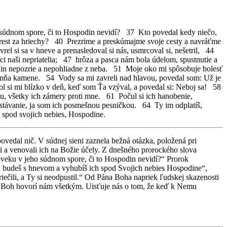
súdnom spore, či to Hospodin nevidí? 37 Kto povedal kedy niečo,
rest za hriechy? 40 Prezrime a preskúmajme svoje cesty a navráťme
l si sa v hneve a prenasledoval si nás, usmrcoval si, nešetril, 44
ci naši nepriatelia; 47 hrôza a pasca nám bola údelom, spustnutie a
din nepozrie a nepohliadne z neba. 51 Moje oko mi spôsobuje bolesť
a mňa kamene. 54 Vody sa mi zavreli nad hlavou, povedal som: Už je
si mi blízko v deň, keď som Ťa vzýval, a povedal si: Neboj sa! 58
u, všetky ich zámery proti mne. 61 Počul si ich hanobenie,
vstávanie, ja som ich posmešnou pesničkou. 64 Ty im odplatíš,
 spod svojich nebies, Hospodine.
ovedal nič. V súdnej sieni zaznela bežná otázka, položená pri
li a venovali ich na Božie účely. Z dnešného prorockého slova
loveku v jeho súdnom spore, či to Hospodin nevidí?“ Prorok
ch budeš s hnevom a vyhubíš ich spod Svojich nebies Hospodine“,
iečili, a Ty si neodpustil.“ Od Pána Boha napriek ľudskej skazenosti
án Boh hovorí nám všetkým. Uisťuje nás o tom, že keď k Nemu