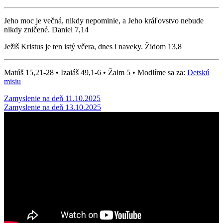
Jeho moc je večná, nikdy nepominie, a Jeho kráľovstvo nebude
nikdy zničené. Daniel 7,14
Ježiš Kristus je ten istý včera, dnes i naveky. Židom 13,8
Matúš 15,21-28 • Izaiáš 49,1-6 • Žalm 5 • Modlíme sa za:
Detskú
misiu
Post
Zamyslenie na deň 11.10.2025
Zamyslenie na deň 13.10.2025
navigation