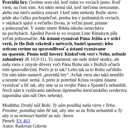
Pravidlá hry.
Osobne som rád, keď mám vo veciach jasno. Keď
viem, na čom som. Asi nikto nemá rád, keď niečomu nerozumie,
alebo mu niečo nedáva zmysel. I keď nám niekedy Božie slovo
príde ako ťažko pochopiteľné, predsa len v podstatných veciach,
v otázkach spásy a večného života, je veľmi jasné, priame
a jednoznačné. V tomto smere Biblia nikoho nenecháva
na pochybách. Apoštol Pavol to vo svojom Liste Rímskym píše
veľmi jednoznačne:
Ak ústami vyznávaš Pána Ježiša a v srdci
veríš, že Ho Boh vzkriesil z mŕtvych, budeš spasený; lebo
srdcom veríme na spravodlivosť a ústami vyznávame
na spasenie. Písmo totiž hovorí: Ktokoľvek verí v Neho, nebude
zahanbený
(R 10,9-11). To znamená: nie naše dobré skutky, ale
naša viera v zmysle dôvery voči Pánu Bohu nás v Božích očiach
robí spravodlivými. Prečo je to tak? Lebo tak sa to Bohu zaľúbilo.
On sám takto nastavil „pravidlá hry“. Avšak viera ako taká nemôže
a nesmie ostať nemá. A preto je potrebné Krista svojimi ústami
vyznávať a žiť tak, aby sme sa za svojho Pána a Spasiteľa nehanbili.
Nech nám k vydávaniu takéhoto úprimného kresťanského svedectva
napomáha sám náš Otec nebeský.
Modlitba:
Drahý náš Bože, Ty sám posilňuj našu vieru v Teba.
Prosíme, pomáhaj nám žiť tak, aby sme sa za Teba nehanbili a Ty
aby si sa nemusel hanbiť za nás. Amen.
Pieseň:
ES 463
Autor: Radovan Gdovin