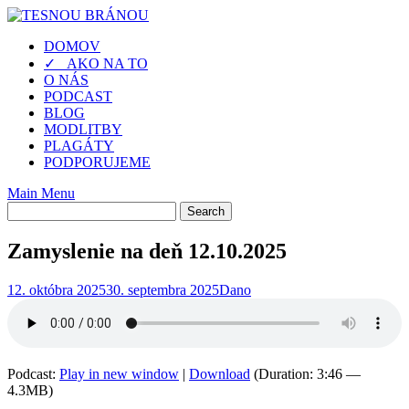
Skip
to
DOMOV
content
✓ AKO NA TO
O NÁS
PODCAST
BLOG
MODLITBY
PLAGÁTY
PODPORUJEME
Main Menu
Zamyslenie na deň 12.10.2025
12. októbra 2025
30. septembra 2025
Dano
Podcast:
Play in new window
|
Download
(Duration: 3:46 —
4.3MB)