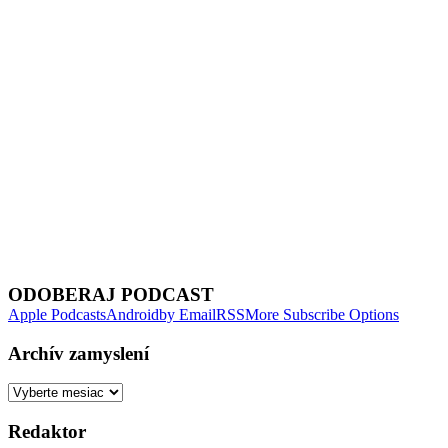
Next Episode
ODOBERAJ PODCAST
Apple Podcasts
Android
by Email
RSS
More Subscribe Options
Archív zamyslení
Archív
zamyslení
Redaktor