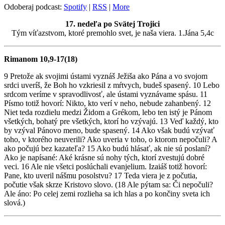
Odoberaj podcast:
Spotify
|
RSS
|
More
17. nedeľa po Svätej Trojici
Tým víťazstvom, ktoré premohlo svet, je naša viera. 1.Jána 5,4c
Rimanom 10,9-17(18)
9 Pretože ak svojimi ústami vyznáš Ježiša ako Pána a vo svojom
srdci uveríš, že Boh ho vzkriesil z mŕtvych, budeš spasený. 10 Lebo
srdcom veríme v spravodlivosť, ale ústami vyznávame spásu. 11
Písmo totiž hovorí: Nikto, kto verí v neho, nebude zahanbený. 12
Niet teda rozdielu medzi Židom a Grékom, lebo ten istý je Pánom
všetkých, bohatý pre všetkých, ktorí ho vzývajú. 13 Veď každý, kto
by vzýval Pánovo meno, bude spasený. 14 Ako však budú vzývať
toho, v ktorého neuverili? Ako uveria v toho, o ktorom nepočuli? A
ako počujú bez kazateľa? 15 Ako budú hlásať, ak nie sú poslaní?
Ako je napísané: Aké krásne sú nohy tých, ktorí zvestujú dobré
veci. 16 Ale nie všetci poslúchali evanjelium. Izaiáš totiž hovorí:
Pane, kto uveril nášmu posolstvu? 17 Teda viera je z počutia,
počutie však skrze Kristovo slovo. (18 Ale pýtam sa: Či nepočuli?
Ale áno: Po celej zemi rozlieha sa ich hlas a po končiny sveta ich
slová.)