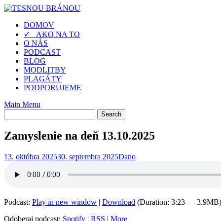
Skip
to
DOMOV
content
✓ AKO NA TO
O NÁS
PODCAST
BLOG
MODLITBY
PLAGÁTY
PODPORUJEME
Main Menu
Zamyslenie na deň 13.10.2025
13. októbra 2025
30. septembra 2025
Dano
Podcast:
Play in new window
|
Download
(Duration: 3:23 — 3.9MB
Odoberaj podcast:
Spotify
|
RSS
|
More