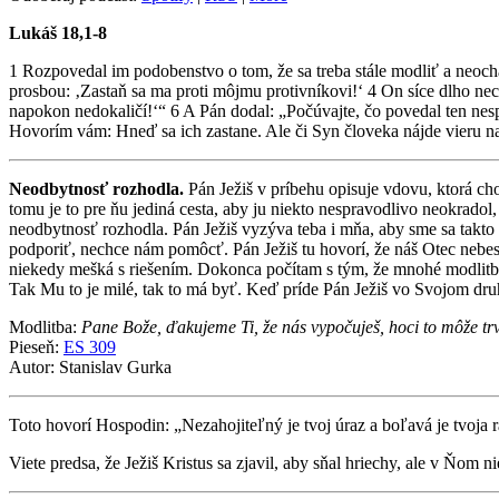
Lukáš 18,1-8
1 Rozpovedal im podobenstvo o tom, že sa treba stále modliť a neoch
prosbou: ‚Zastaň sa ma proti môjmu protivníkovi!‘ 4 On síce dlho ne
napokon nedokaličí!‘“ 6 A Pán dodal: „Počúvajte, čo povedal ten ne
Hovorím vám: Hneď sa ich zastane. Ale či Syn človeka nájde vieru n
Neodbytnosť rozhodla.
Pán Ježiš v príbehu opisuje vdovu, ktorá cho
tomu je to pre ňu jediná cesta, aby ju niekto nespravodlivo neokradol
neodbytnosť rozhodla. Pán Ježiš vyzýva teba i mňa, aby sme sa takt
podporiť, nechce nám pomôcť. Pán Ježiš tu hovorí, že náš Otec nebes
niekedy mešká s riešením. Dokonca počítam s tým, že mnohé modlitby
Tak Mu to je milé, tak to má byť. Keď príde Pán Ježiš vo Svojom dru
Modlitba:
Pane Bože, ďakujeme Ti, že nás vypočuješ, hoci to môže tr
Pieseň:
ES 309
Autor: Stanislav Gurka
Toto hovorí Hospodin: „Nezahojiteľný je tvoj úraz a boľavá je tvoja 
Viete predsa, že Ježiš Kristus sa zjavil, aby sňal hriechy, ale v Ňom n