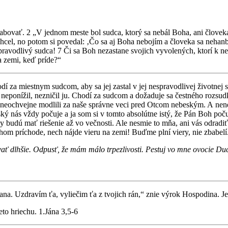
abovať. 2 „V jednom meste bol sudca, ktorý sa nebál Boha, ani človeka
chcel, no potom si povedal: ‚Čo sa aj Boha nebojím a človeka sa neha
spravodlivý sudca! 7 Či sa Boh nezastane svojich vyvolených, ktorí k
a zemi, keď príde?“
dí za miestnym sudcom, aby sa jej zastal v jej nespravodlivej životnej
, neponížil, nezničil ju. Chodí za sudcom a dožaduje sa čestného rozsu
o neochvejne modlili za naše správne veci pred Otcom nebeským. A nene
ký nás vždy počuje a ja som si v tomto absolútne istý, že Pán Boh poč
 budú mať riešenie až vo večnosti. Ale nesmie to mňa, ani vás odradiť
hom príchode, nech nájde vieru na zemi! Buďme plní viery, nie zbabelí
vať dlhšie. Odpusť, že mám málo trpezlivosti. Pestuj vo mne ovocie D
rana. Uzdravím ťa, vyliečim ťa z tvojich rán,“ znie výrok Hospodina. J
ieto hriechu. 1.Jána 3,5-6