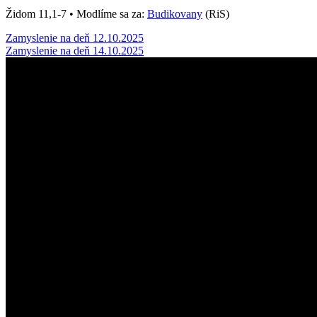
Židom 11,1-7 • Modlíme sa za:
Budikovany
(RiS)
Post
Zamyslenie na deň 12.10.2025
Zamyslenie na deň 14.10.2025
navigation