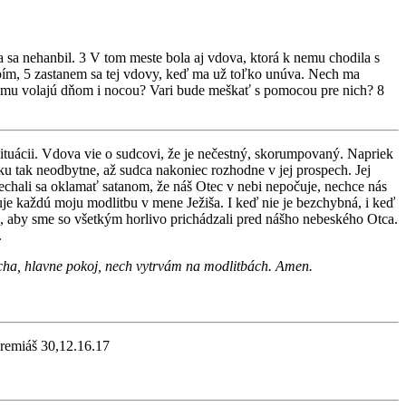
 sa nehanbil. 3 V tom meste bola aj vdova, ktorá k nemu chodila s
nbím, 5 zastanem sa tej vdovy, keď ma už toľko unúva. Nech ma
 nemu volajú dňom i nocou? Vari bude meškať s pomocou pre nich? 8
 situácii. Vdova vie o sudcovi, že je nečestný, skorumpovaný. Napriek
dku tak neodbytne, až sudca nakoniec rozhodne v jej prospech. Jej
chali sa oklamať satanom, že náš Otec v nebi nepočuje, nechce nás
uje každú moju modlitbu v mene Ježiša. I keď nie je bezchybná, i keď
, aby sme so všetkým horlivo prichádzali pred nášho nebeského Otca.
.
ucha, hlavne pokoj, nech vytrvám na modlitbách. Amen.
eremiáš 30,12.16.17