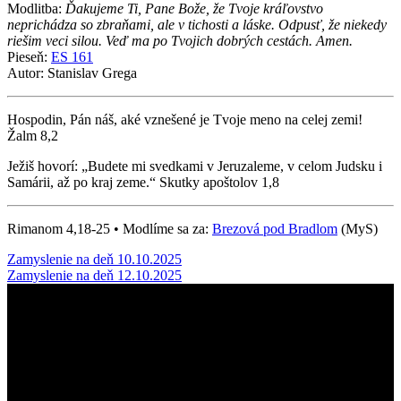
Modlitba:
Ďakujeme Ti, Pane Bože, že Tvoje kráľovstvo
neprichádza so zbraňami, ale v tichosti a láske. Odpusť, že niekedy
riešim veci silou. Veď ma po Tvojich dobrých cestách. Amen.
Pieseň:
ES 161
Autor: Stanislav Grega
Hospodin, Pán náš, aké vznešené je Tvoje meno na celej zemi!
Žalm 8,2
Ježiš hovorí: „Budete mi svedkami v Jeruzaleme, v celom Judsku i
Samárii, až po kraj zeme.“ Skutky apoštolov 1,8
Rimanom 4,18-25 • Modlíme sa za:
Brezová pod Bradlom
(MyS)
Post
Zamyslenie na deň 10.10.2025
Zamyslenie na deň 12.10.2025
navigation