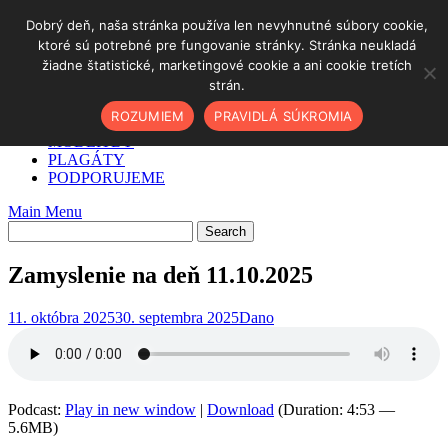
Skip
Dobrý deň, naša stránka používa len nevyhnutné súbory cookie,
to
ktoré sú potrebné pre fungovanie stránky. Stránka neukladá
DOMOV
content
žiadne štatistické, marketingové cookie a ani cookie tretích
✓ AKO NA TO
strán.
O NÁS
PODCAST
ROZUMIEM
PRAVIDLÁ SÚKROMIA
BLOG
MODLITBY
PLAGÁTY
PODPORUJEME
Main Menu
Zamyslenie na deň 11.10.2025
11. októbra 2025
30. septembra 2025
Dano
Podcast:
Play in new window
|
Download
(Duration: 4:53 —
5.6MB)