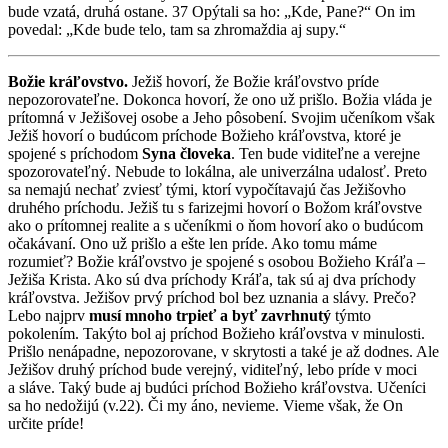
bude vzatá, druhá ostane. 37 Opýtali sa ho: „Kde, Pane?“ On im
povedal: „Kde bude telo, tam sa zhromaždia aj supy.“
Božie kráľovstvo.
Ježiš hovorí, že Božie kráľovstvo príde
nepozorovateľne. Dokonca hovorí, že ono už prišlo. Božia vláda je
prítomná v Ježišovej osobe a Jeho pôsobení. Svojim učeníkom však
Ježiš hovorí o budúcom príchode Božieho kráľovstva, ktoré je
spojené s príchodom
Syna človeka
. Ten bude viditeľne a verejne
spozorovateľný. Nebude to lokálna, ale univerzálna udalosť. Preto
sa nemajú nechať zviesť tými, ktorí vypočítavajú čas Ježišovho
druhého príchodu. Ježiš tu s farizejmi hovorí o Božom kráľovstve
ako o prítomnej realite a s učeníkmi o ňom hovorí ako o budúcom
očakávaní. Ono už prišlo a ešte len príde. Ako tomu máme
rozumieť? Božie kráľovstvo je spojené s osobou Božieho Kráľa –
Ježiša Krista. Ako sú dva príchody Kráľa, tak sú aj dva príchody
kráľovstva. Ježišov prvý príchod bol bez uznania a slávy. Prečo?
Lebo najprv
musí mnoho trpieť a byť zavrhnutý
týmto
pokolením. Takýto bol aj príchod Božieho kráľovstva v minulosti.
Prišlo nenápadne, nepozorovane, v skrytosti a také je až dodnes. Ale
Ježišov druhý príchod bude verejný, viditeľný, lebo príde v moci
a sláve. Taký bude aj budúci príchod Božieho kráľovstva. Učeníci
sa ho nedožijú (v.22). Či my áno, nevieme. Vieme však, že On
určite príde!