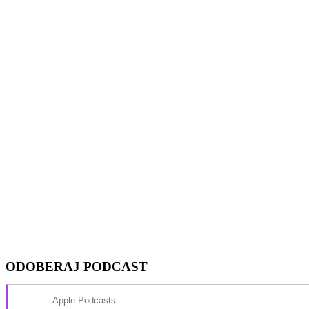
Show Episodes List
Next Episode
ODOBERAJ PODCAST
Apple Podcasts