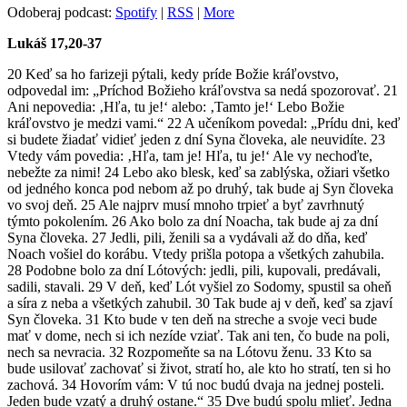
Odoberaj podcast:
Spotify
|
RSS
|
More
Lukáš 17,20-37
20 Keď sa ho farizeji pýtali, kedy príde Božie kráľovstvo,
odpovedal im: „Príchod Božieho kráľovstva sa nedá spozorovať. 21
Ani nepovedia: ‚Hľa, tu je!‘ alebo: ‚Tamto je!‘ Lebo Božie
kráľovstvo je medzi vami.“ 22 A učeníkom povedal: „Prídu dni, keď
si budete žiadať vidieť jeden z dní Syna človeka, ale neuvidíte. 23
Vtedy vám povedia: ‚Hľa, tam je! Hľa, tu je!‘ Ale vy nechoďte,
nebežte za nimi! 24 Lebo ako blesk, keď sa zablýska, ožiari všetko
od jedného konca pod nebom až po druhý, tak bude aj Syn človeka
vo svoj deň. 25 Ale najprv musí mnoho trpieť a byť zavrhnutý
týmto pokolením. 26 Ako bolo za dní Noacha, tak bude aj za dní
Syna človeka. 27 Jedli, pili, ženili sa a vydávali až do dňa, keď
Noach vošiel do korábu. Vtedy prišla potopa a všetkých zahubila.
28 Podobne bolo za dní Lótových: jedli, pili, kupovali, predávali,
sadili, stavali. 29 V deň, keď Lót vyšiel zo Sodomy, spustil sa oheň
a síra z neba a všetkých zahubil. 30 Tak bude aj v deň, keď sa zjaví
Syn človeka. 31 Kto bude v ten deň na streche a svoje veci bude
mať v dome, nech si ich nezíde vziať. Tak ani ten, čo bude na poli,
nech sa nevracia. 32 Rozpomeňte sa na Lótovu ženu. 33 Kto sa
bude usilovať zachovať si život, stratí ho, ale kto ho stratí, ten si ho
zachová. 34 Hovorím vám: V tú noc budú dvaja na jednej posteli.
Jeden bude vzatý a druhý ostane.“ 35 Dve budú spolu mlieť. Jedna