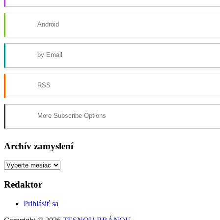
Android
by Email
RSS
More Subscribe Options
Archív zamyslení
Archív
zamyslení
Redaktor
Prihlásiť sa