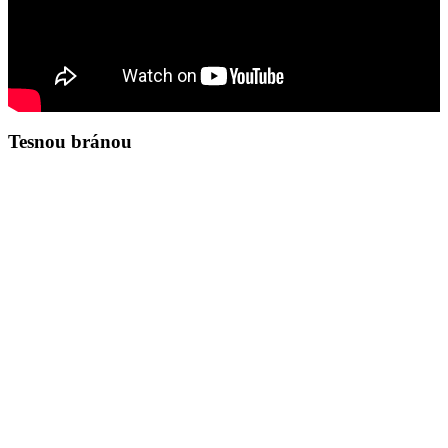
Tesnou bránou
Zamyslenie na deň 7.8.2026
Ján 8,31-36