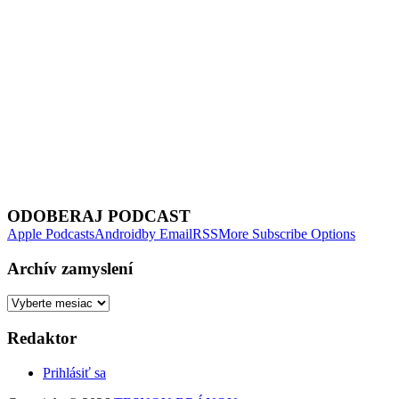
Next Episode
ODOBERAJ PODCAST
Apple Podcasts
Android
by Email
RSS
More Subscribe Options
Archív zamyslení
Archív
zamyslení
Redaktor
Prihlásiť sa