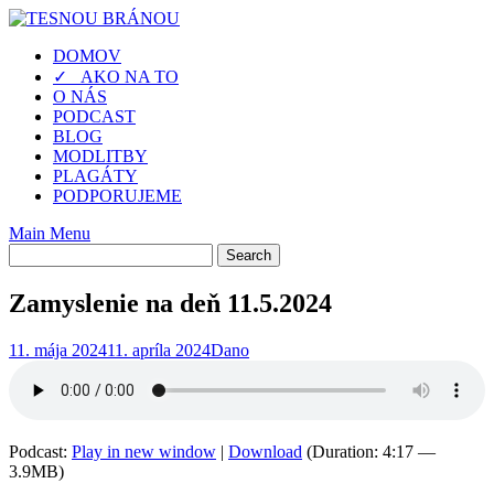
Skip
to
DOMOV
content
✓ AKO NA TO
O NÁS
PODCAST
BLOG
MODLITBY
PLAGÁTY
PODPORUJEME
Main Menu
Zamyslenie na deň 11.5.2024
11. mája 2024
11. apríla 2024
Dano
Podcast:
Play in new window
|
Download
(Duration: 4:17 —
3.9MB)