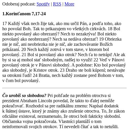
Odoberaj podcast:
Spotify
|
RSS
|
More
1.Korinťanom 7,17-24
17 Každý však nech žije tak, ako mu určil Pán, a podľa toho, ako
ho povolal Boh. Tak to prikazujem vo všetkých cirkvách. 18 Bol
niekto povolaný ako obrezaný? Nech to nezakrýva! Bol niekto
povolaný ako neobrezaný? Nech sa nedáva obrezať! 19 Obriezka
nie je nič, ani neobriezka nie je nič, ale zachovávanie Božích
prikázaní. 20 Nech každý zotrvá v tom stave, v ktorom bol
povolaný. 21 Bol si povolaný ako otrok? Nech ťa to netrápi! Ale ak
by si sa aj mohol stať slobodným, radšej to využi! 22 Veď v Pánovi
povolaný otrok je v Pánovi slobodný. A podobne: Kto bol povolaný
ako slobodný, je Kristov otrok. 23 Draho ste boli kúpení; nestávajte
sa otrokmi ľudí! 24 Bratia, nech každý zostane pred Bohom v tom,
v čom bol povolaný.
Čo urobíš so slobodou?
Pri pohľade na problém otroctva si
prezident Abraham Lincoln povedal, že takto to ďalej nemôže
pokračovať. Rozhodol sa pre radikálnu zmenu: Napísal dodatok
k štátnej ústave, ktorý je známy ako zrušenie otroctva. To, že zákon
oficiálne existoval, neznamenalo, že otroci boli fakticky slobodní.
Občianska vojna pokračovala. Vlastníci plantáží o tom
neinformovali svojich otrokov. Tí nevedeli čítať a tak to netušili.