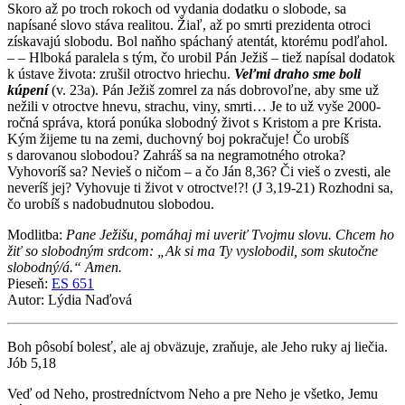
Skoro až po troch rokoch od vydania dodatku o slobode, sa
napísané slovo stáva realitou. Žiaľ, až po smrti prezidenta otroci
získavajú slobodu. Bol naňho spáchaný atentát, ktorému podľahol.
– – Hlboká paralela s tým, čo urobil Pán Ježiš – tiež napísal dodatok
k ústave života: zrušil otroctvo hriechu.
Veľmi draho sme boli
kúpení
(v. 23a). Pán Ježiš zomrel za nás dobrovoľne, aby sme už
nežili v otroctve hnevu, strachu, viny, smrti… Je to už vyše 2000-
ročná správa, ktorá ponúka slobodný život s Kristom a pre Krista.
Kým žijeme tu na zemi, duchovný boj pokračuje! Čo urobíš
s darovanou slobodou? Zahráš sa na negramotného otroka?
Vyhovoríš sa? Nevieš o ničom – a čo Ján 8,36? Či vieš o zvesti, ale
neveríš jej? Vyhovuje ti život v otroctve!?! (J 3,19-21) Rozhodni sa,
čo urobíš s nadobudnutou slobodou.
Modlitba:
Pane Ježišu, pomáhaj mi uveriť Tvojmu slovu. Chcem ho
žiť so slobodným srdcom: „Ak si ma Ty vyslobodil, som skutočne
slobodný/á.“ Amen.
Pieseň:
ES 651
Autor: Lýdia Naďová
Boh pôsobí bolesť, ale aj obväzuje, zraňuje, ale Jeho ruky aj liečia.
Jób 5,18
Veď od Neho, prostredníctvom Neho a pre Neho je všetko, Jemu