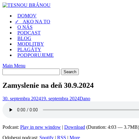
Skip
to
DOMOV
content
✓ AKO NA TO
O NÁS
PODCAST
BLOG
MODLITBY
PLAGÁTY
PODPORUJEME
Main Menu
Zamyslenie na deň 30.9.2024
30. septembra 2024
19. septembra 2024
Dano
Podcast:
Play in new window
|
Download
(Duration: 4:03 — 3.7MB
Odoberaj podcast:
Spotify
|
RSS
|
More