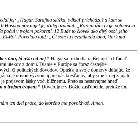
edal jej: „Hagar, Sarajina slúžka, odkiaľ prichádzaš a kam sa
10 Hospodinov anjel jej ďalej oznámil: „Rozmnožím tvoje potomstvo
 počul v tvojom pokorení. 12 Bude to človek ako divý osol, jeho
 El-Roi. Povedala totiž: „Či som tu nezahliadla toho, ktorý ma
 s ňou, tá ušla od nej.“
Hagar sa rozhodla radšej ujsť a hľadať
mi útekov z domu. Dianie v Európe sa čoraz častejšie
asových či politických dôvodov. Opúšťajú svoje domovy dúfajúc, že
grácia je novou výzvou aj pre nás kresťanov, aby sme k nej zaujali
e prejavom lásky voči blížnemu
.
Preto sa nestavajme hneď
 o tvojom trápení.“
Dôverujme v Božie zasľúbenie, pretože On
nám ten diel práce, do ktorého ma povolávaš. Amen.