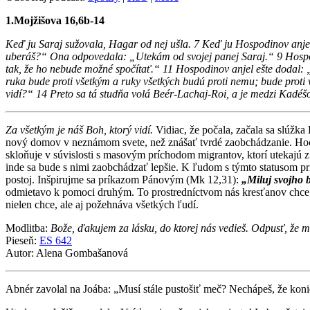
1.Mojžišova 16,6b-14
Keď ju Saraj sužovala, Hagar od nej ušla. 7 Keď ju Hospodinov anjel 
uberáš?“ Ona odpovedala: „Utekám od svojej panej Saraj.“ 9 Hospodi
tak, že ho nebude možné spočítať.“ 11 Hospodinov anjel ešte dodal: 
ruka bude proti všetkým a ruky všetkých budú proti nemu; bude proti
vidí?“ 14 Preto sa tá studňa volá Beér-Lachaj-Roi, a je medzi Kadé
Za všetkým je náš Boh, ktorý vidí.
Vidiac, že počala, začala sa slúžk
nový domov v neznámom svete, než znášať tvrdé zaobchádzanie. Hoci 
skloňuje v súvislosti s masovým príchodom migrantov, ktorí utekajú 
inde sa bude s nimi zaobchádzať lepšie. K ľudom s týmto statusom pris
postoj. Inšpirujme sa príkazom Pánovým (Mk 12,31):
„Miluj svojho 
odmietavo k pomoci druhým. To prostredníctvom nás kresťanov chc
nielen chce, ale aj požehnáva všetkých ľudí.
Modlitba:
Bože, ďakujem za lásku, do ktorej nás vedieš. Odpusť, ž
Pieseň:
ES 642
Autor: Alena Gombašanová
Abnér zavolal na Joába: „Musí stále pustošiť meč? Nechápeš, že kon