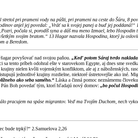
stretol pri prameni vody na púšti, pri prameni na ceste do Šúru, 8 pov
nov anjel jej povedal: „Vráť sa k svojej panej a buď jej poddaná!“ 
„Pozri, počala si, porodíš syna a dáš mu meno Izmael, lebo Hospodin ťa
 všetkým svojim bratom.“ 13 Hagar nazvala Hospodina, ktorý ju oslovil,
šom a Beredom.
a Hagar povyšovať nad svojou paňou.
„Keď potom Sáraj tvrdo nakladala
sa tento príbeh odohral ešte v starovekom Egypte, aj dnes sme svedka
z krajiny nielen kvôli vojenským konfliktom, ale aj z náboženských, r
tupujú jednotlivé krajiny rozdielne, niektoré ústretovejšie ako iné. Mi
blížneho ako seba samého.“
Láska a činná pomoc neznámemu človeku j
e Pán Boh povedať tým, ktorí hľadajú nový domov:
„bo počul Hospodin
e málo pracujem na spáse migrantov. Veď ma Tvojím Duchom, nech vyko
iec bude trpký?“ 2.Samuelova 2,26