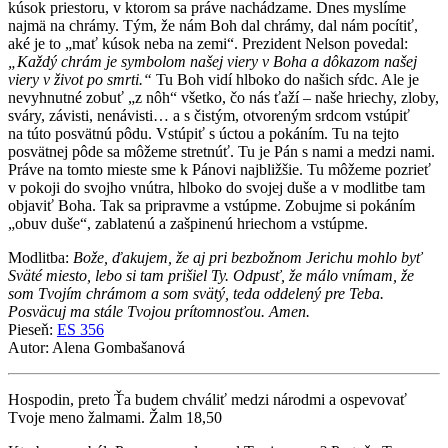
kúsok priestoru, v ktorom sa práve nachádzame. Dnes myslíme
najmä na chrámy. Tým, že nám Boh dal chrámy, dal nám pocítiť,
aké je to „mať kúsok neba na zemi“. Prezident Nelson povedal:
„Každý chrám je symbolom našej viery v Boha a dôkazom našej
viery v život po smrti.“
Tu Boh vidí hlboko do našich sŕdc. Ale je
nevyhnutné zobuť „z nôh“ všetko, čo nás ťaží – naše hriechy, zloby,
sváry, závisti, nenávisti… a s čistým, otvoreným srdcom vstúpiť
na túto posvätnú pôdu. Vstúpiť s úctou a pokáním. Tu na tejto
posvätnej pôde sa môžeme stretnúť. Tu je Pán s nami a medzi nami.
Práve na tomto mieste sme k Pánovi najbližšie. Tu môžeme pozrieť
v pokoji do svojho vnútra, hlboko do svojej duše a v modlitbe tam
objaviť Boha. Tak sa pripravme a vstúpme. Zobujme si pokáním
„obuv duše“, zablatenú a zašpinenú hriechom a vstúpme.
Modlitba:
Bože, ďakujem, že aj pri bezbožnom Jerichu mohlo byť
Sväté miesto, lebo si tam prišiel Ty. Odpusť, že málo vnímam, že
som Tvojím chrámom a som svätý, teda oddelený pre Teba.
Posväcuj ma stále Tvojou prítomnosťou. Amen.
Pieseň:
ES 356
Autor: Alena Gombašanová
Hospodin, preto Ťa budem chváliť medzi národmi a ospevovať
Tvoje meno žalmami. Žalm 18,50