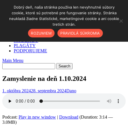
Skip
Dobrý deň, naša stránka používa len nevyhnutné súbory
to
cookie, ktoré sú potrebné pre fungovanie stránky. Stránka
DOMOV
content
neukladá žiadne štatistické, marketingové cookie a ani cookie
✓ AKO NA TO
tretích strán.
O NÁS
PODCAST
ROZUMIEM
PRAVIDLÁ SÚKROMIA
BLOG
MODLITBY
PLAGÁTY
PODPORUJEME
Main Menu
Zamyslenie na deň 1.10.2024
1. októbra 2024
28. septembra 2024
Dano
Podcast:
Play in new window
|
Download
(Duration: 3:14 —
3.0MB)