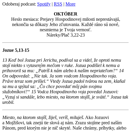
Odoberaj podcast:
Spotify
|
RSS
|
More
OKTÓBER
Heslo mesiaca: Prejavy Hospodinovej milosti neprestávajú,
nekončia sa dôkazy Jeho zľutovania. Každé ráno sú nové,
nesmierna je Tvoja vernosť.
Náreky/Plač 3,22-23
Jozue 5,13-15
13 Keď bol Jozua pri Jerichu, podíval sa a videl, že oproti nemu
stojí niekto s vytaseným mečom v ruke. Jozua podišiel k nemu a
prihovoril sa mu: „Patríš k nám alebo k našim nepriateľom?“ 14
On odpovedal: „Nie tak. Ja som vodcom Hospodinovho voja.
Práve teraz som prišiel.“ Vtedy Jozua padol tvárou na zem, klaňal
sa mu a spýtal sa: „Čo chce povedať môj pán svojmu
služobníkovi?“ 15 Vodca Hospodinovho voja povedal Jozuovi:
„Vyzuj si sandále, lebo miesto, na ktorom stojíš, je sväté.“ Jozua tak
urobil.
Miesto, na ktorom stojíš, žiješ, veríš, miluješ
. Ako Jozuovi
a Mojžišovi, tak znejú tie slová aj nám. Zrazu stojíme pred naším
Pánom, pred ktorým nie je nič skryté. Naše chrámy, príbytky, alebo