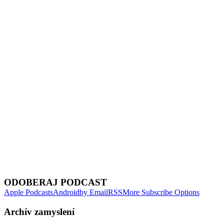
Show Episodes List
Next Episode
ODOBERAJ PODCAST
Apple Podcasts
Android
by Email
RSS
More Subscribe Options
Archív zamyslení