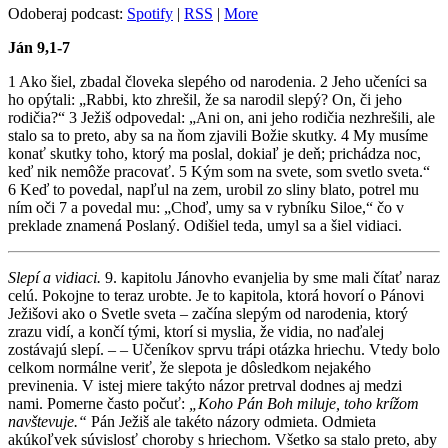
Odoberaj podcast:
Spotify
|
RSS
|
More
Ján 9,1-7
1 Ako šiel, zbadal človeka slepého od narodenia. 2 Jeho učeníci sa
ho opýtali: „Rabbi, kto zhrešil, že sa narodil slepý? On, či jeho
rodičia?“ 3 Ježiš odpovedal: „Ani on, ani jeho rodičia nezhrešili, ale
stalo sa to preto, aby sa na ňom zjavili Božie skutky. 4 My musíme
konať skutky toho, ktorý ma poslal, dokiaľ je deň; prichádza noc,
keď nik nemôže pracovať. 5 Kým som na svete, som svetlo sveta.“
6 Keď to povedal, napľul na zem, urobil zo sliny blato, potrel mu
ním oči 7 a povedal mu: „Choď, umy sa v rybníku Siloe,“ čo v
preklade znamená Poslaný. Odišiel teda, umyl sa a šiel vidiaci.
Slepí a vidiaci.
9. kapitolu Jánovho evanjelia by sme mali čítať naraz
celú. Pokojne to teraz urobte. Je to kapitola, ktorá hovorí o Pánovi
Ježišovi ako o Svetle sveta – začína slepým od narodenia, ktorý
zrazu vidí, a končí tými, ktorí si myslia, že vidia, no naďalej
zostávajú slepí. – – Učeníkov sprvu trápi otázka hriechu. Vtedy bolo
celkom normálne veriť, že slepota je dôsledkom nejakého
previnenia. V istej miere takýto názor pretrval dodnes aj medzi
nami. Pomerne často počuť:
„Koho Pán Boh miluje, toho krížom
navštevuje.“
Pán Ježiš ale takéto názory odmieta. Odmieta
akúkoľvek súvislosť choroby s hriechom. Všetko sa stalo preto, aby