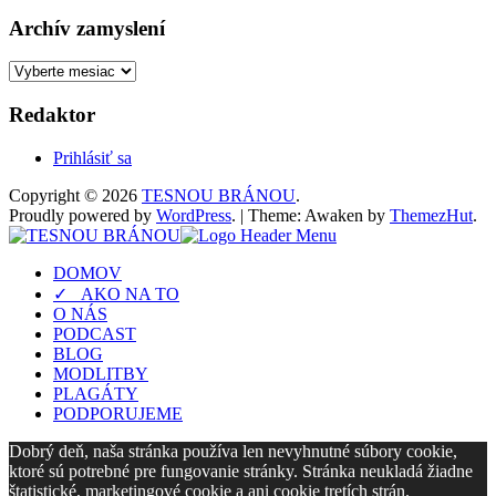
Archív zamyslení
Archív
zamyslení
Redaktor
Prihlásiť sa
Copyright © 2026
TESNOU BRÁNOU
.
Proudly powered by
WordPress
.
|
Theme: Awaken by
ThemezHut
.
DOMOV
✓ AKO NA TO
O NÁS
PODCAST
BLOG
MODLITBY
PLAGÁTY
PODPORUJEME
Dobrý deň, naša stránka používa len nevyhnutné súbory cookie,
ktoré sú potrebné pre fungovanie stránky. Stránka neukladá žiadne
štatistické, marketingové cookie a ani cookie tretích strán.