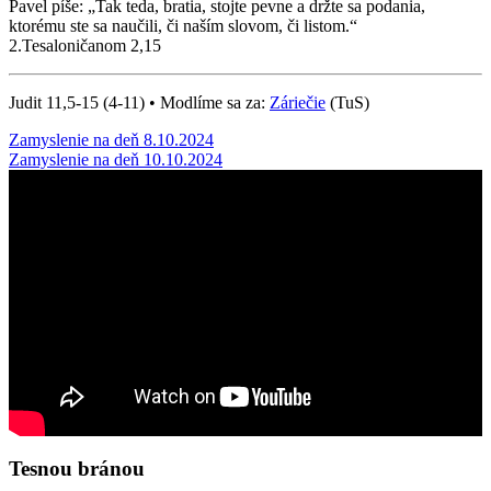
Pavel píše: „Tak teda, bratia, stojte pevne a držte sa podania,
ktorému ste sa naučili, či naším slovom, či listom.“
2.Tesaloničanom 2,15
Judit 11,5-15 (4-11) • Modlíme sa za:
Záriečie
(TuS)
Post
Zamyslenie na deň 8.10.2024
Zamyslenie na deň 10.10.2024
navigation
Tesnou bránou