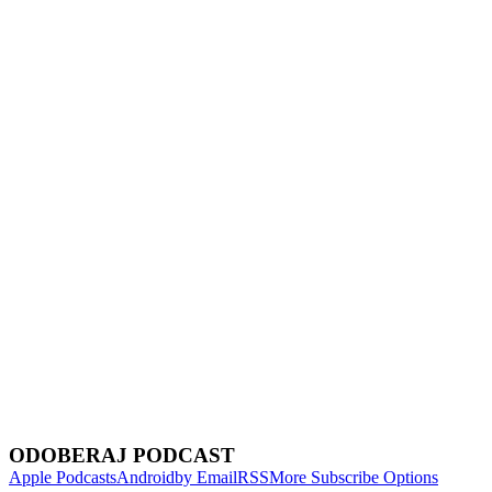
Show Episodes List
Next Episode
ODOBERAJ PODCAST
Apple Podcasts
Android
by Email
RSS
More Subscribe Options