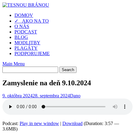
Skip
to
DOMOV
content
✓ AKO NA TO
O NÁS
PODCAST
BLOG
MODLITBY
PLAGÁTY
PODPORUJEME
Main Menu
Zamyslenie na deň 9.10.2024
9. októbra 2024
28. septembra 2024
Dano
Podcast:
Play in new window
|
Download
(Duration: 3:57 —
3.6MB)