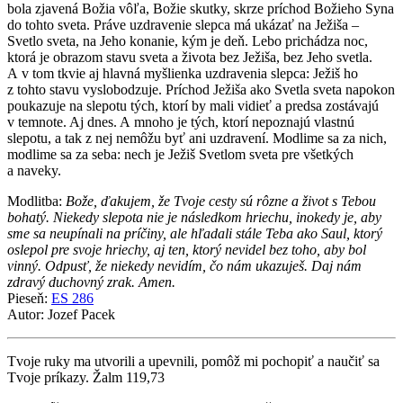
bola zjavená Božia vôľa, Božie skutky, skrze príchod Božieho Syna
do tohto sveta. Práve uzdravenie slepca má ukázať na Ježiša –
Svetlo sveta, na Jeho konanie, kým je deň. Lebo prichádza noc,
ktorá je obrazom stavu sveta a života bez Ježiša, bez Jeho svetla.
A v tom tkvie aj hlavná myšlienka uzdravenia slepca: Ježiš ho
z tohto stavu vyslobodzuje. Príchod Ježiša ako Svetla sveta napokon
poukazuje na slepotu tých, ktorí by mali vidieť a predsa zostávajú
v temnote. Aj dnes. A mnoho je tých, ktorí nepoznajú vlastnú
slepotu, a tak z nej nemôžu byť ani uzdravení. Modlime sa za nich,
modlime sa za seba: nech je Ježiš Svetlom sveta pre všetkých
a naveky.
Modlitba:
Bože, ďakujem, že Tvoje cesty sú rôzne a život s Tebou
bohatý. Niekedy slepota nie je následkom hriechu, inokedy je, aby
sme sa neupínali na príčiny, ale hľadali stále Teba ako Saul, ktorý
oslepol pre svoje hriechy, aj ten, ktorý nevidel bez toho, aby bol
vinný. Odpusť, že niekedy nevidím, čo nám ukazuješ. Daj nám
zdravý duchovný zrak. Amen.
Pieseň:
ES 286
Autor: Jozef Pacek
Tvoje ruky ma utvorili a upevnili, pomôž mi pochopiť a naučiť sa
Tvoje príkazy. Žalm 119,73