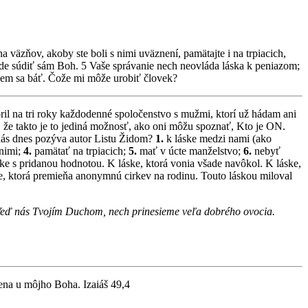
a väzňov, akoby ste boli s nimi uväznení, pamätajte i na trpiacich,
ude súdiť sám Boh. 5 Vaše správanie nech neovláda láska k peniazom;
dem sa báť. Čože mi môže urobiť človek?
voril na tri roky každodenné spoločenstvo s mužmi, ktorí už hádam ani
el, že takto je to jediná možnosť, ako oni môžu spoznať, Kto je ON.
 nás dnes pozýva autor Listu Židom?
1.
k láske medzi nami (ako
 nimi;
4.
pamätať na trpiacich;
5.
mať v úcte manželstvo;
6.
nebyť
ke s pridanou hodnotou. K láske, ktorá vonia všade navôkol. K láske,
ske, ktorá premieňa anonymnú cirkev na rodinu. Touto láskou miloval
 Veď nás Tvojím Duchom, nech prinesieme veľa dobrého ovocia.
ena u môjho Boha. Izaiáš 49,4