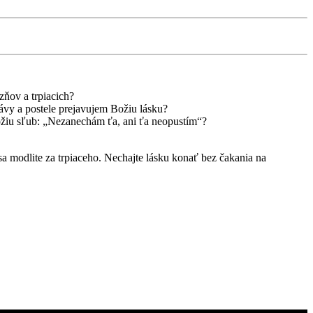
zňov a trpiacich?
kávy a postele prejavujem Božiu lásku?
ožiu sľub: „Nezanechám ťa, ani ťa neopustím“?
a modlite za trpiaceho. Nechajte lásku konať bez čakania na