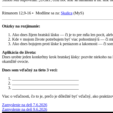
Rimanom 12,9-16 • Modlíme sa za:
Skalica
(MyS)
Otázky na rozjímanie:
Ako dnes žijem bratskú lásku — či je to pre mňa len pocit, aleb
Kde v mojom živote potrebujem byť viac pohostinný/á — či mi j
Ako dnes bojujem proti láske k peniazom a lakomosti — či som
Aplikácia do života:
Dnes urobte jeden konkrétny krok bratskej lásky: pozvite niekoho na
okamžité ovocie.
Dnes som vďačný za tieto 3 veci:
_________________________________
_________________________________
_________________________________
Viac o vďačnosti, čo to je, prečo je dôležité byť vďačný, ako prakti
Post
Zamyslenie na deň 7.6.2026
Zamyslenie na deň 9.6.2026
navigation