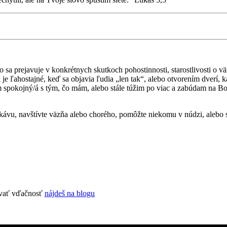
o sa prejavuje v konkrétnych skutkoch pohostinnosti, starostlivosti o vä
e ľahostajné, keď sa objavia ľudia „len tak“, alebo otvorením dverí, 
 spokojný/á s tým, čo mám, alebo stále túžim po viac a zabúdam na B
 kávu, navštívte väzňa alebo chorého, pomôžte niekomu v núdzi, alebo s
zovať vďačnosť
nájdeš na blogu