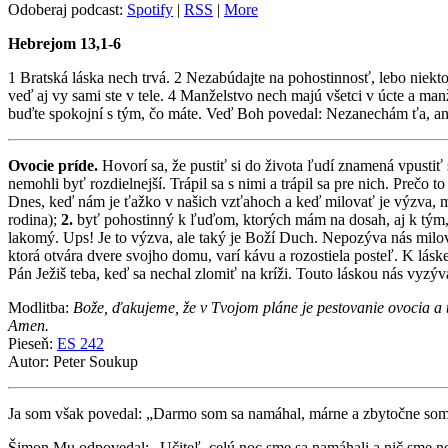
Odoberaj podcast:
Spotify
|
RSS
|
More
Hebrejom 13,1-6
1 Bratská láska nech trvá. 2 Nezabúdajte na pohostinnosť, lebo niektor
veď aj vy sami ste v tele. 4 Manželstvo nech majú všetci v úcte a m
buďte spokojní s tým, čo máte. Veď Boh povedal: Nezanechám ťa, a
Ovocie príde.
Hovorí sa, že pustiť si do života ľudí znamená vpustiť
nemohli byť rozdielnejší. Trápil sa s nimi a trápil sa pre nich. Prečo
Dnes, keď nám je ťažko v našich vzťahoch a keď milovať je výzva, m
rodina);
2.
byť pohostinný k ľuďom, ktorých mám na dosah, aj k tým, k
lakomý. Ups! Je to výzva, ale taký je Boží Duch. Nepozýva nás milov
ktorá otvára dvere svojho domu, varí kávu a rozostiela posteľ. K lásk
Pán Ježiš teba, keď sa nechal zlomiť na kríži. Touto láskou nás vyzý
Modlitba:
Bože, ďakujeme, že v Tvojom pláne je pestovanie ovocia a
Amen.
Pieseň:
ES 242
Autor: Peter Soukup
Ja som však povedal: „Darmo som sa namáhal, márne a zbytočne som 
Šimon Mu odpovedal: „Učiteľ, celú noc sme sa namáhali a nič sme nech