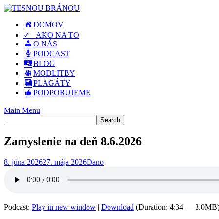
Skip
to
DOMOV
content
✓ AKO NA TO
O NÁS
PODCAST
BLOG
MODLITBY
PLAGÁTY
PODPORUJEME
Main Menu
Zamyslenie na deň 8.6.2026
8. júna 2026
27. mája 2026
Dano
Podcast:
Play in new window
|
Download
(Duration: 4:34 — 3.0MB