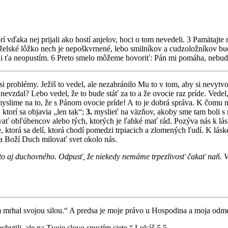
í vďaka nej prijali ako hostí anjelov, hoci o tom nevedeli. 3 Pamätajte n
anželské lôžko nech je nepoškvrnené, lebo smilníkov a cudzoložníkov b
ni ťa neopustím. 6 Preto smelo môžeme hovoriť: Pán mi pomáha, nebu
 si problémy. Ježiš to vedel, ale nezabránilo Mu to v tom, aby si nevyt
 to nevzdal? Lebo vedel, že to bude stáť za to a že ovocie raz príde. Ved
yslime na to, že s Pánom ovocie príde! A to je dobrá správa. K čomu
torí sa objavia „len tak“;
3.
myslieť na väzňov, akoby sme tam boli s
ať obľúbencov alebo tých, ktorých je ľahké mať rád. Pozýva nás k lás
e, ktorá sa delí, ktorá chodí pomedzi trpiacich a zlomených ľudí. K lá
va Boží Duch milovať svet okolo nás.
 to aj duchovného. Odpusť, že niekedy nemáme trpezlivosť čakať naň.
mrhal svojou silou.“ A predsa je moje právo u Hospodina a moja odm
ytili, ale na Tvoje slovo spustím siete.“ Lukáš 5,5