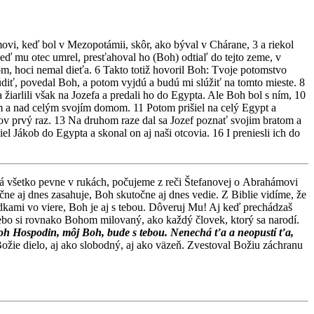
movi, keď bol v Mezopotámii, skôr, ako býval v Chárane, 3 a riekol
eď mu otec umrel, presťahoval ho (Boh) odtiaľ do tejto zeme, v
ňom, hoci nemal dieťa. 6 Takto totiž hovoril Boh: Tvoje potomstvo
údiť, povedal Boh, a potom vyjdú a budú mi slúžiť na tomto mieste. 8
žiarlili však na Jozefa a predali ho do Egypta. Ale Boh bol s ním, 10
m a nad celým svojím domom. 11 Potom prišiel na celý Egypt a
cov prvý raz. 13 Na druhom raze dal sa Jozef poznať svojim bratom a
l Jákob do Egypta a skonal on aj naši otcovia. 16 I preniesli ich do
 má všetko pevne v rukách, počujeme z reči Štefanovej o Abrahámovi
ne aj dnes zasahuje, Boh skutočne aj dnes vedie. Z Biblie vidíme, že
redkami vo viere, Boh je aj s tebou. Dôveruj Mu! Aj keď prechádzaš
 lebo si rovnako Bohom milovaný, ako každý človek, ktorý sa narodí.
Boh Hospodin, môj Boh, bude s tebou. Nenechá ťa a neopustí ťa,
ožie dielo, aj ako slobodný, aj ako väzeň. Zvestoval Božiu záchranu