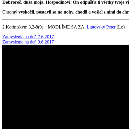
Dobroreč, duša moja, Hospodinovi! On odpúšťa ti všetky tvoje v
Chromý
vyskočil, postavil sa na nohy, chodil a vošiel s nimi do 
2.Korintským 3,2-8(9) :: MODLÍME SA ZA:
Liptovský Peter
(Lo)
Post
Zamyslenie na deň 7.6.2017
Zamyslenie na deň 9.6.2017
navigation