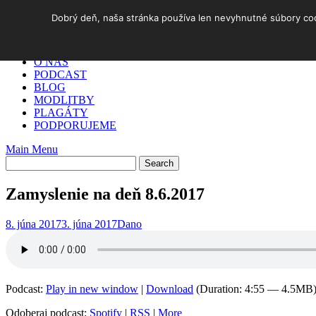
Skip
Dobrý deň, naša stránka používa len nevyhnutné súbory cook
to
DOMOV
content
✓ AKO NA TO
O NÁS
PODCAST
BLOG
MODLITBY
PLAGÁTY
PODPORUJEME
Main Menu
Zamyslenie na deň 8.6.2017
8. júna 2017
3. júna 2017
Dano
Podcast:
Play in new window
|
Download
(Duration: 4:55 — 4.5MB
Odoberaj podcast:
Spotify
|
RSS
|
More