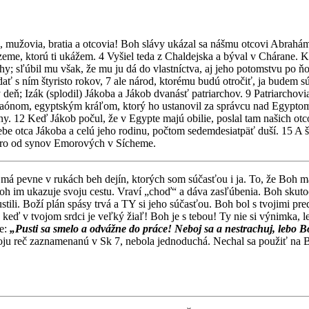
te, mužovia, bratia a otcovia! Boh slávy ukázal sa nášmu otcovi Abrahá
eme, ktorú ti ukážem. 4 Vyšiel teda z Chaldejska a býval v Chárane. K
ohy; sľúbil mu však, že mu ju dá do vlastníctva, aj jeho potomstvu po 
ať s ním štyristo rokov, 7 ale národ, ktorému budú otročiť, ja budem s
eň; Izák (splodil) Jákoba a Jákob dvanásť patriarchov. 9 Patriarchovia 
araónom, egyptským kráľom, ktorý ho ustanovil za správcu nad Egypto
ny. 12 Keď Jákob počul, že v Egypte majú obilie, poslal tam našich ot
e otca Jákoba a celú jeho rodinu, počtom sedemdesiatpäť duší. 15 A šie
ebro od synov Emorových v Sícheme.
oh má pevne v rukách beh dejín, ktorých som súčasťou i ja. To, že Boh
Boh im ukazuje svoju cestu. Vraví „choď“ a dáva zasľúbenia. Boh skutoč
stili. Boží plán spásy trvá a TY si jeho súčasťou. Boh bol s tvojimi p
 keď v tvojom srdci je veľký žiaľ! Boh je s tebou! Ty nie si výnimka,
me:
„Pusti sa smelo a odvážne do práce! Neboj sa a nestrachuj, lebo 
svoju reč zaznamenanú v Sk 7, nebola jednoduchá. Nechal sa použiť na B