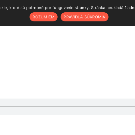
ie, ktoré sú potrebné pre fungovanie stránky. Stránka neukladá žiadne š
ROZUMIEM
PRAVIDLÁ SÚKROMIA
)