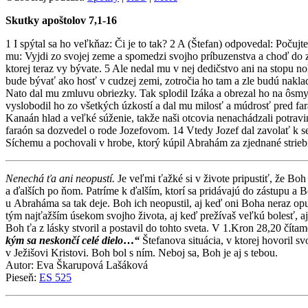
Skutky apoštolov 7,1-16
1 I spýtal sa ho veľkňaz: Či je to tak? 2 A (Štefan) odpovedal: Počuj
mu: Vyjdi zo svojej zeme a spomedzi svojho príbuzenstva a choď do z
ktorej teraz vy bývate. 5 Ale nedal mu v nej dedičstvo ani na stopu n
bude bývať ako hosť v cudzej zemi, zotročia ho tam a zle budú naklad
Nato dal mu zmluvu obriezky. Tak splodil Izáka a obrezal ho na ôsmy d
vyslobodil ho zo všetkých úzkostí a dal mu milosť a múdrosť pred f
Kanaán hlad a veľké súženie, takže naši otcovia nenachádzali potravi
faraón sa dozvedel o rode Jozefovom. 14 Vtedy Jozef dal zavolať k seb
Síchemu a pochovali v hrobe, ktorý kúpil Abrahám za zjednané stri
Nenechá ťa ani neopustí
.
Je veľmi ťažké si v živote pripustiť, že B
a ďalších po ňom. Patríme k ďalším, ktorí sa pridávajú do zástupu a 
u Abraháma sa tak deje. Boh ich neopustil, aj keď oni Boha neraz opu
tým najťažším úsekom svojho života, aj keď prežívaš veľkú bolesť, aj
Boh ťa z lásky stvoril a postavil do tohto sveta. V 1.Kron 28,20 číta
kým sa neskončí celé dielo
…
“
Štefanova situácia, v ktorej hovoril 
v Ježišovi Kristovi. Boh bol s ním. Neboj sa, Boh je aj s tebou.
Autor: Eva Škarupová Lašáková
Pieseň:
ES 525