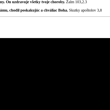
iny. On uzdravuje všetky tvoje choroby.
Žalm 103,2.3
chrámu, chodil poskakujúc a chváliac Boha.
Skutky apoštolov 3,8