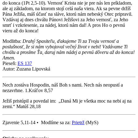
do konca (1Pt 2,5-10). Vernosť Krista nie je pre nás len príkladom,
ale aj základom, na ktorom stojí celá naša viera. Ak sa pevne držíš
Pána Ježiša, máš účasť na sláve, ktorú nám nebeský Otec pripravil.
Vzdávaj aj dnes chválu Pánovi Ježišovi za Jeho vernosť, za Jeho
smrť i vzkriesenie, za nádej, ktorú nám dal! A pros Ho o pevnú
vieru až do konca!
Modlitba:
Drahý Spasiteľu, ďakujeme Ti za Tvoju vernosť a
poslušnosť, že si nám vybojoval večný život v nebi! Vzdávame Ti
chválu a prosíme Ťa, daruj nám nádej a pevnú dôveru až do konca!
Amen.
Pieseň:
ES 137
Autor: Zuzana Lipovská
Nech zostáva Hospodin, náš Boh s nami. Nech nás neopustí a
nezavrhne. 1.Kráľov 8,57
Ježiš pristúpil a povedal im: „Daná Mi je všetka moc na nebi aj na
zemi.“ Matúš 28,18
Zjavenie 5,11-14 • Modlíme sa za:
Prietrž
(MyS)