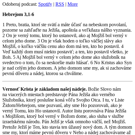
Odoberaj podcast:
Spotify
|
RSS
|
More
Hebrejom 3,1-6
1 Preto, bratia, ktorí ste svätí a máte účasť na nebeskom povolaní,
pozorne sa zahľaďte na Ježiša, apoštola a veľkňaza nášho vyznania.
2 On je verný tomu, ktorý ho ustanovil, ako aj Mojžiš bol verný v
celom jeho dome. 3 On je však hoden o toľko väčšej slávy ako
Mojžiš, o koľko väčšiu cenu ako dom má ten, kto ho postavil. 4
Veď každý dom musí niekto postaviť; a ten, kto postavil všetko, je
Boh. 5 Aj Mojžiš bol verný v celom jeho dome ako služobník na
svedectvo o tom, čo sa neskoršie malo hlásať. 6 No Kristus ako Syn
je nad celým jeho domom. A jeho domom sme my, ak si zachováme
pevnú dôveru a nádej, ktorou sa chválime.
Vernosť Krista je základom našej nádeje.
Božie Slovo nám
na viacerých miestach predstavuje Pána Ježiša ako verného
Služobníka, ktorý poslušne koná vôľu Svojho Otca. I tu, v Liste
Židom/Hebrejom, sme pozvaní, aby sme Ho pozorovali, ako je
verný Tomu, kto Ho ustanovil. Autor listu porovnáva Pána Ježiša
s Mojžišom, ktorý bol verný v Božom dome, ako sluha v službe
izraelskému národu. Pán Ježiš je však omnoho väčší, než Mojžiš.
Pretože Ježiš je Ten, kto stavia ten úžasný nový dom. A tým domom
sme my, ktorí máme pevnú dôveru v Neho a nádej zachovávame až