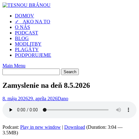
Skip
to
DOMOV
content
✓ AKO NA TO
O NÁS
PODCAST
BLOG
MODLITBY
PLAGÁTY
PODPORUJEME
Main Menu
Zamyslenie na deň 8.5.2026
8. mája 2026
29. apríla 2026
Dano
Podcast:
Play in new window
|
Download
(Duration: 3:04 —
3.5MB)