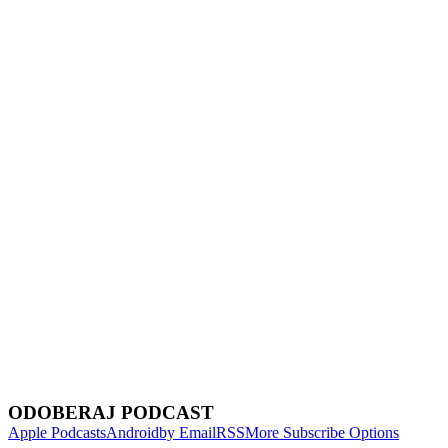
Show Episodes List
Next Episode
ODOBERAJ PODCAST
Apple Podcasts
Android
by Email
RSS
More Subscribe Options