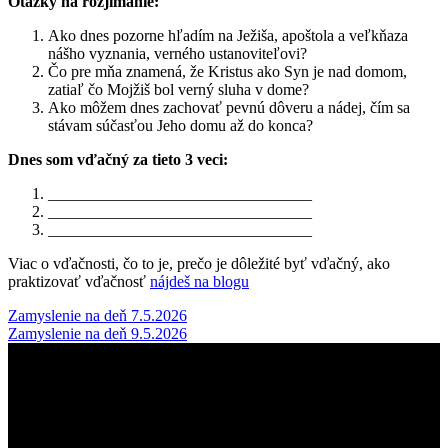
Otázky na rozjímanie:
Ako dnes pozorne hľadím na Ježiša, apoštola a veľkňaza
nášho vyznania, verného ustanoviteľovi?
Čo pre mňa znamená, že Kristus ako Syn je nad domom,
zatiaľ čo Mojžiš bol verný sluha v dome?
Ako môžem dnes zachovať pevnú dôveru a nádej, čím sa
stávam súčasťou Jeho domu až do konca?
Dnes som vďačný za tieto 3 veci:
_________________________________
_________________________________
_________________________________
Viac o vďačnosti, čo to je, prečo je dôležité byť vďačný, ako
praktizovať vďačnosť
nájdeš na blogu
Post
Zamyslenie na deň 7.5.2026
Zamyslenie na deň 9.5.2026
navigation