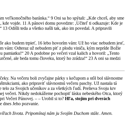
 nám veľkonočného baránka.“ 9 Oni sa ho spýtali: „Kde chceš, aby sme
 kde vojde. 11 A pánovi domu povedzte: ‚Učiteľ ti odkazuje: Kde je
 Odišli teda a všetko našli tak, ako im povedal. A pripravili
skôr ako budem trpieť, 16 lebo hovorím vám: Už ho viac nebudem jesť,
rím vám: Odteraz už nebudem piť z plodu viniča, kým nepríde Božie
ju pamiatku!“ 20 A podobne po večeri vzal kalich a hovoril: „Tento
e určené, ale beda tomu človeku, ktorý ho zrádza!“ 23 A oni sa medzi
rčeky. Na večeru boli zvyčajne párky s kečupom a stôl bol slávnostne
štrukciami, ako pripraviť slávnostnú večeru paschy. Už nastala tá
 telo za Svojich učeníkov a za všetkých ľudí. Prelieva Svoju krv
ostnej večeri. Nikdy nedokážeme pochopiť lásku nebeského Otca, ktorý
ri Večeri Pánovej. – – Urobil si to?
Hľa, stojím pri dverách
te dnes Jeho pozvanie.
víľach života. Pripomínaj nám ju Svojím Duchom stále. Amen.