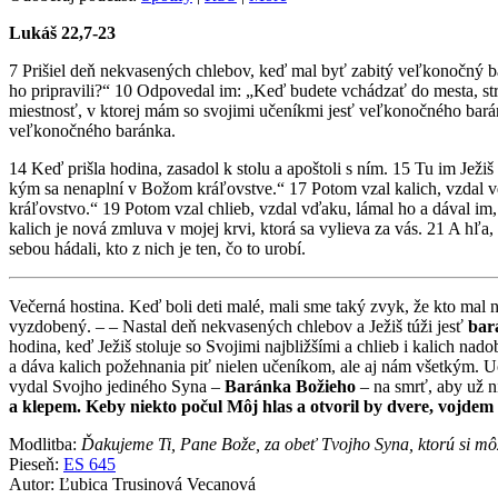
Lukáš 22,7-23
7 Prišiel deň nekvasených chlebov, keď mal byť zabitý veľkonočný ba
ho pripravili?“ 10 Odpovedal im: „Keď budete vchádzať do mesta, st
miestnosť, v ktorej mám so svojimi učeníkmi jesť veľkonočného barán
veľkonočného baránka.
14 Keď prišla hodina, zasadol k stolu a apoštoli s ním. 15 Tu im Je
kým sa nenaplní v Božom kráľovstve.“ 17 Potom vzal kalich, vzdal v
kráľovstvo.“ 19 Potom vzal chlieb, vzdal vďaku, lámal ho a dával im,
kalich je nová zmluva v mojej krvi, ktorá sa vylieva za vás. 21 A hľa
sebou hádali, kto z nich je ten, čo to urobí.
Večerná hostina. Keď boli deti malé, mali sme taký zvyk, že kto mal 
vyzdobený. – – Nastal deň nekvasených chlebov a Ježiš túži jesť
bar
hodina, keď Ježiš stoluje so Svojimi najbližšími a chlieb i kalich na
a dáva kalich požehnania piť nielen učeníkom, ale aj nám všetkým. Uč
vydal Svojho jediného Syna –
Baránka Božieho
– na smrť, aby už ni
a klepem. Keby niekto počul Môj hlas a otvoril by dvere, vojd
Modlitba:
Ďakujeme Ti, Pane Bože, za obeť Tvojho Syna, ktorú si m
Pieseň:
ES 645
Autor: Ľubica Trusinová Vecanová