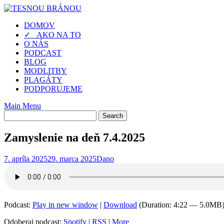
Skip
to
DOMOV
content
✓ AKO NA TO
O NÁS
PODCAST
BLOG
MODLITBY
PLAGÁTY
PODPORUJEME
Main Menu
Zamyslenie na deň 7.4.2025
7. apríla 2025
29. marca 2025
Dano
Podcast:
Play in new window
|
Download
(Duration: 4:22 — 5.0MB
Odoberaj podcast:
Spotify
|
RSS
|
More