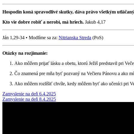
Hospodin koná spravodlivé skutky, dáva právo všetkým utláčan
Kto vie dobre robiť a nerobí, má hriech.
Jakub 4,17
Ján 1,29-34 • Modlíme sa za:
Nitrianska Streda
(PoS)
Otázky na rozjímanie:
Ako môžem prijať lásku a obetu, ktorú Ježiš predstavil pri Ve
Čo znamená pre mňa byť pozvaný na Večieru Pánovu a ako môž
Ako môžem rozlíšiť chvíle, kedy môžem byť ako učeníci pri Ve
Post
Zamyslenie na deň 6.4.2025
Zamyslenie na deň 8.4.2025
navigation