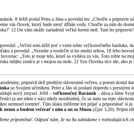
ránok. 8 Ježiš poslal Petra a Jána a povedal im: „Choďte a pripravte
retne vás človek, ktorý bude niesť džbán vody. Choďte za ním do domu,
ka?‘ 12 On vám ukáže zariadenú veľkú hornú sieň. Tam ho pripravte!“ 13
žiš povedal: „Veľmi som túžil jesť s vami tohto veľkonočného baránka, 
ďaku a povedal: „Vezmite a rozdeľte si ho medzi sebou, 18 lebo hovo
 hovoriac: „Toto je moje telo, ktoré sa vydáva za vás. Toto robte na mo
, ruka môjho zradcu je s mojou na stole. 22 Syn človeka síce ide, ako j
narodeniny, pripravil deň predtým slávnostnú večeru, a potom dostal da
ánka
so Svojimi učeníkmi. Peter a Ján sú poslaní dopredu s presnými in
dobúdajú nový zmysel. Ježiš –
veľkonočný Baránok
– dáva a láme Svoje
eníci (a ani nikto z nás) nikdy nezabudnú, čo sa stalo na tejto slávn
kto nemusel zomrieť. Túto lásku môžeme len prijať a pripomínať si ju p
em k nemu a budem večerať s ním a on so Mnou
(Zjav 3,20). Prijmi eš
ôžeme pripomínať. Odpusť nám, že na ňu zabúdame v rozhodujúcich ch