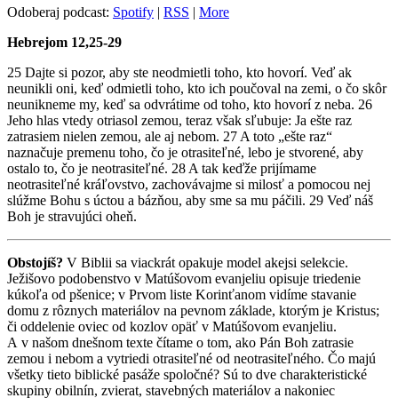
Odoberaj podcast:
Spotify
|
RSS
|
More
Hebrejom 12,25-29
25 Dajte si pozor, aby ste neodmietli toho, kto hovorí. Veď ak
neunikli oni, keď odmietli toho, kto ich poučoval na zemi, o čo skôr
neunikneme my, keď sa odvrátime od toho, kto hovorí z neba. 26
Jeho hlas vtedy otriasol zemou, teraz však sľubuje: Ja ešte raz
zatrasiem nielen zemou, ale aj nebom. 27 A toto „ešte raz“
naznačuje premenu toho, čo je otrasiteľné, lebo je stvorené, aby
ostalo to, čo je neotrasiteľné. 28 A tak keďže prijímame
neotrasiteľné kráľovstvo, zachovávajme si milosť a pomocou nej
slúžme Bohu s úctou a bázňou, aby sme sa mu páčili. 29 Veď náš
Boh je stravujúci oheň.
Obstojíš?
V Biblii sa viackrát opakuje model akejsi selekcie.
Ježišovo podobenstvo v Matúšovom evanjeliu opisuje triedenie
kúkoľa od pšenice; v Prvom liste Korinťanom vidíme stavanie
domu z rôznych materiálov na pevnom základe, ktorým je Kristus;
či oddelenie oviec od kozlov opäť v Matúšovom evanjeliu.
A v našom dnešnom texte čítame o tom, ako Pán Boh zatrasie
zemou i nebom a vytriedi otrasiteľné od neotrasiteľného. Čo majú
všetky tieto biblické pasáže spoločné? Sú to dve charakteristické
skupiny obilnín, zvierat, stavebných materiálov a nakoniec