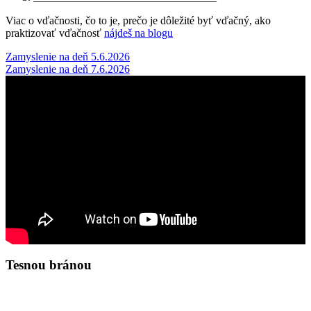
Viac o vďačnosti, čo to je, prečo je dôležité byť vďačný, ako
praktizovať vďačnosť
nájdeš na blogu
Post
Zamyslenie na deň 5.6.2026
Zamyslenie na deň 7.6.2026
navigation
Tesnou bránou