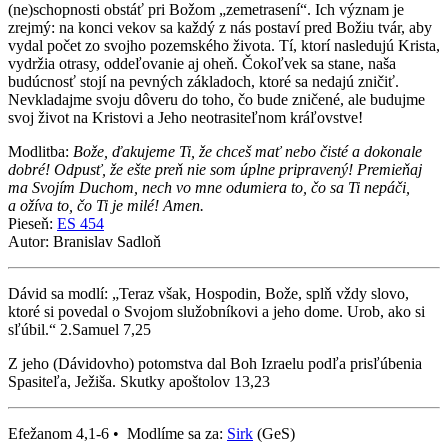
(ne)schopnosti obstáť pri Božom „zemetrasení“. Ich význam je
zrejmý: na konci vekov sa každý z nás postaví pred Božiu tvár, aby
vydal počet zo svojho pozemského života. Tí, ktorí nasledujú Krista,
vydržia otrasy, oddeľovanie aj oheň. Čokoľvek sa stane, naša
budúcnosť stojí na pevných základoch, ktoré sa nedajú zničiť.
Nevkladajme svoju dôveru do toho, čo bude zničené, ale budujme
svoj život na Kristovi a Jeho neotrasiteľnom kráľovstve!
Modlitba:
Bože, ďakujeme Ti, že chceš mať nebo čisté a dokonale
dobré! Odpusť, že ešte preň nie som úplne pripravený! Premieňaj
ma Svojím Duchom, nech vo mne odumiera to, čo sa Ti nepáči,
a ožíva to, čo Ti je milé! Amen.
Pieseň:
ES 454
Autor: Branislav Sadloň
Dávid sa modlí: „Teraz však, Hospodin, Bože, splň vždy slovo,
ktoré si povedal o Svojom služobníkovi a jeho dome. Urob, ako si
sľúbil.“ 2.Samuel 7,25
Z jeho (Dávidovho) potomstva dal Boh Izraelu podľa prisľúbenia
Spasiteľa, Ježiša. Skutky apoštolov 13,23
Efežanom 4,1-6 • Modlíme sa za:
Sirk
(GeS)