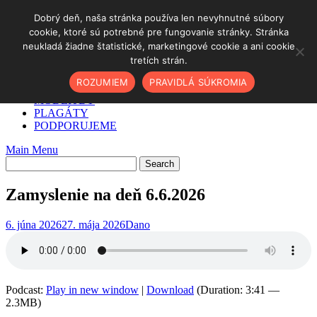
Skip
Dobrý deň, naša stránka používa len nevyhnutné súbory
to
cookie, ktoré sú potrebné pre fungovanie stránky. Stránka
DOMOV
content
neukladá žiadne štatistické, marketingové cookie a ani cookie
✓ AKO NA TO
tretích strán.
O NÁS
PODCAST
ROZUMIEM
PRAVIDLÁ SÚKROMIA
BLOG
MODLITBY
PLAGÁTY
PODPORUJEME
Main Menu
Zamyslenie na deň 6.6.2026
6. júna 2026
27. mája 2026
Dano
Podcast:
Play in new window
|
Download
(Duration: 3:41 —
2.3MB)