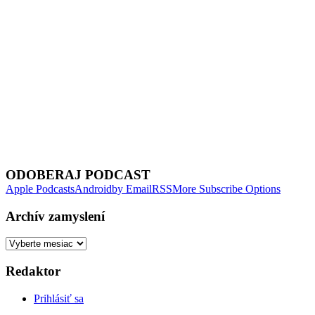
Next Episode
ODOBERAJ PODCAST
Apple Podcasts
Android
by Email
RSS
More Subscribe Options
Archív zamyslení
Archív
zamyslení
Redaktor
Prihlásiť sa