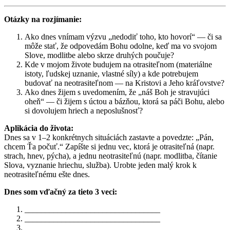
Otázky na rozjímanie:
Ako dnes vnímam výzvu „nedodiť toho, kto hovorí“ — či sa
môže stať, že odpovedám Bohu odolne, keď ma vo svojom
Slove, modlitbe alebo skrze druhých poučuje?
Kde v mojom živote budujem na otrasiteľnom (materiálne
istoty, ľudskej uznanie, vlastné síly) a kde potrebujem
budovať na neotrasiteľnom — na Kristovi a Jeho kráľovstve?
Ako dnes žijem s uvedomením, že „náš Boh je stravujúci
oheň“ — či žijem s úctou a bázňou, ktorá sa páči Bohu, alebo
si dovolujem hriech a neposlušnosť?
Aplikácia do života:
Dnes sa v 1–2 konkrétnych situáciách zastavte a povedzte: „Pán,
chcem Ťa počuť.“ Zapíšte si jednu vec, ktorá je otrasiteľná (napr.
strach, hnev, pýcha), a jednu neotrasiteľnú (napr. modlitba, čítanie
Slova, vyznanie hriechu, služba). Urobte jeden malý krok k
neotrasiteľnému ešte dnes.
Dnes som vďačný za tieto 3 veci:
_________________________________
_________________________________
_________________________________