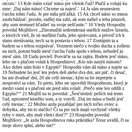
otcom.‘ 13 Kde mám vziať mäso pre všetok ľud? Plačú a volajú ku
mne: ‚Daj nám mäso! Chceme sa najesť.‘ 14 Ja sám neunesiem
ťarchu tohto ľudu. Je pre mňa priťažká. 15 Ak chceš takto so mnou
zaobchádzať, prosím, radšej ma zabi, ak som našiel u teba priazeň,
aby som nemusel hľadieť na svoje nešťastie.“ 16 Vtedy Hospodin
povedal Mojžišovi: „Zhromaždi sedemdesiat starších mužov Izraela,
o ktorých vieš, že sú staršími ľudu, jeho správcami, a priveď ich k
stanu stretávania; nech sa ta postavia s tebou. 17 Zostúpim ta a
budem sa s tebou rozprávať. Vezmem niečo z tvojho ducha a zošlem
na nich, potom budú niesť ťarchu ľudu spolu s tebou, nebudeš ju
niesť sám. 18 Ľudu povieš: Posväťte sa na zajtra. Budete jesť mäso,
lebo ste s plačom volali k Hospodinovi: ‚Kto nás nasýti mäsom?
Ako dobre nám bolo v Egypte!‘ Hospodin vám dá mäso a najete sa.
19 Nebudete ho jesť len jeden deň alebo dva dni, ani päť, či desať,
ba ani dvadsať dní, 20 ale celý mesiac, kým sa ho neprejete a
nesprotiví sa vám. To preto, lebo ste opovrhli Hospodinom, ktorý je
medzi vami a s plačom ste pred ním volali: ‚Prečo sme len odišli z
Egypta?‘“ 21 Mojžiš na to povedal: „Šesťstotisíc peších má tento
ľud, uprostred ktorého som, a ty vravíš: ‚Daj im mäsa a budú jesť
celý mesiac.‘ 22 Možno azda pozabíjať pre nich toľko oviec a
dobytka, aby im to stačilo? Či sa pre nich majú vychytať všetky
ryby v mori, aby mali všetci dosť?“ 23 Hospodin povedal
Mojžišovi: „Je azda Hospodinova ruka prikrátka? Teraz uvidíš, či sa
moje slovo splní, alebo nie!“