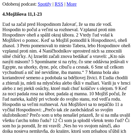
Odoberaj podcast:
Spotify
|
RSS
|
More
4.Mojžišova 11,1-23
Ľud sa začal pred Hospodinom žalovať, že sa mu zle vodí.
Hospodin to počul a veľmi sa rozhneval. Vzplanul proti nim
Hospodinov oheň a spálil okraj tábora. 2 Vtedy ľud volal k
Mojžišovi o pomoc. Keď sa Mojžiš pomodlil k Hospodinovi, oheň
zhasol. 3 Preto pomenovali to miesto Tabera, lebo Hospodinov oheň
vzplanul proti nim. 4 Naničhodníkov uprostred nich sa zmocnili
silné chúťky. Aj Izraeliti začali znova bedákať a vraveli: „Kto nás
nasýti mäsom? 5 Spomíname si na ryby, čo sme oddávna jedávali v
Egypte, na uhorky, dyne, pór, cibuľu a cesnak. 6 Sme už celkom
vychudnutí a nič iné nevidíme, iba mannu.“ 7 Manna bola ako
koriandrové semeno a podobala sa bdéliovej živici. 8 Ľudia chodili
a zbierali ju, mleli na mlynčeku alebo tĺkli v mažiari. Varili ju v hrnci
alebo z nej piekli osúchy, ktoré mali chuť koláčov s olejom. 9 Keď
za noci padala rosa na tábor, padala aj manna. 10 Mojžiš počul, že
ľud narieka, každý pri vchode do svojho stanu, rod vedľa rodu.
Hospodin sa veľmi rozhneval. Ani Mojžišovi sa to nepáčilo 11 a
vyčítal Hospodinovi: „Prečo tak zle zaobchádzaš so svojím
služobníkom? Prečo som u teba nenašiel priazeň, že si na mňa uvalil
všetku ťarchu tohto ľudu? 12 Či som ja splodil všetok tento ľud? Či
som ho ja porodil, že mi vravíš: ‚Nes ho vo svojom náručí, ako
dojka nosieva nemluvňa, do krajiny, ktorú som prísahou sľúbil ich