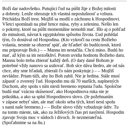
Boží dar nadovšetko. Putujúci ľud na púšti žije z Božej milosti
a dobroty. Lenže ohrozuje ich vlastná neposlušnosť a vzbura.
Prichádza Boží trest. Mojžiš sa modlí o záchranu k Hospodinovi.
Všetci spomínali na plné hrnce mäsa, ryby a zeleninu. Nešlo len
o pokrmy, ktoré na púšti momentálne nemohli mať. Išlo aj o pohľad
do minulosti, návrat k egyptskému spôsobu života. Ľud pohŕdal
tým, čo dostával od Hospodina. (Kto vykročí na cestu Božieho
volania, nesmie sa obzerať späť, ale hľadieť do budúcnosti, ktorú
mu pripravuje Boh.) – – Manna im nestačila. Chcú mäso. Budú ho
mať, až kým sa im nezoškliví. Potom uvidia hodnotu Božieho daru.
Mannu bolo treba zbierať každý deň. (O dary dané Bohom je
potrebné vždy nanovo sa usilovať. Boh síce dáva štedro, ale od nás
chce, aby sme hľadali, zbierali čo nám poskytuje.) – – Mojžiš
nevládze. Priam túži, aby ho Boh zabil. Nie je hrdina. Stále musí
zápasiť o zverený ľud. Hospodin mu dá 70 starších, naplnených
Duchom, aby spolu s ním niesli bremeno reptania ľudu. Spoločne
budú mať vzácnu skúsenosť, ako Hospodinova ruka nie je
prikrátka, a ako sa splní Hospodinovo slovo. (Je požehnaním
v zápase nebyť sám, ale mať okolo seba tých, ktorí nesú spolu
s nami naše bremeno.) – – Božie slovo vždy vzbudzuje údiv. Tu
na tomto mieste, tak, ako za Ježišových čias pri nasýtení. Hospodin
zjavuje Svoju moc v súdoch i divoch. Je nezmerateľná.
(Spoľahnime sa na ňu.)