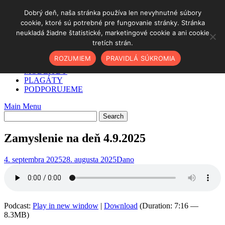
Skip
Dobrý deň, naša stránka používa len nevyhnutné súbory
to
cookie, ktoré sú potrebné pre fungovanie stránky. Stránka
DOMOV
content
neukladá žiadne štatistické, marketingové cookie a ani cookie
✓ AKO NA TO
tretích strán.
O NÁS
PODCAST
ROZUMIEM
PRAVIDLÁ SÚKROMIA
BLOG
MODLITBY
PLAGÁTY
PODPORUJEME
Main Menu
Zamyslenie na deň 4.9.2025
4. septembra 2025
28. augusta 2025
Dano
Podcast:
Play in new window
|
Download
(Duration: 7:16 —
8.3MB)