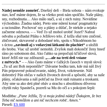
Nádej nemôže zomrieť.
Dnešný deň – Biela sobota – nám evokuje
stav, keď máme dojem, že sa všetko proti nám spolčilo. Naše plány,
sny, rozhodnutia… Ako málo stačí, a sú z nich ruiny. Nevidíme
východisko. Žiadna nádej. Preto sme nútení konať pragmaticky
a racionálne. Pochovať sny a plány a dúfať, že niekde a nejako
začneme odznova. – – Veď čo už mohol urobiť Jozef? Nabral
odvahu a požiadal Piláta o Ježišovo telo. Z kríža sňal toto zničené,
zbičované, skrvavené a dobodané telo, spolu s Nikodémom ho
s úctou
„zavinuli aj s voňavými látkami do plachiet“
a uložili
do hrobu. Viac už urobiť nemohli. Zvyšok mali dokončiť ženy hneď
ráno po sobotnom dni. Ako ľahko sa prepočujú kľúčové slová,
ktoré Ježiš nie raz zdôraznil:
„…ale na tretí deň vstane
z mŕtvych.“
– – Ako často máme v ťažkých časoch v mysli slová:
„Tu už ani Boh nepomôže!“ Dávame bodku tam, kde má náš živý
Pán pripravené pokračovanie, nádej, život, vzkriesenie. Náš
dobrotivý Pán občas v našich životoch dovolí a spôsobí, aby sa naše
plány, očakávania a náš pohľad na život stali ruinami a troskami.
Aby sme sa ako deti plné obáv a strachu s absolútnou dôverou
chytili ruky Spasiteľa, pozreli sa Mu do očí a s pokojom šepli:
Modlitba: „
Pane Ježišu, Ty si moja jediná nádej! Ďakujem, že bez
Teba nič nemôžem a ani nič nechcem robiť. Amen.“
Pieseň:
ES 600