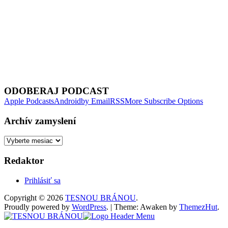
Next Episode
ODOBERAJ PODCAST
Apple Podcasts
Android
by Email
RSS
More Subscribe Options
Archív zamyslení
Archív
zamyslení
Redaktor
Prihlásiť sa
Copyright © 2026
TESNOU BRÁNOU
.
Proudly powered by
WordPress
.
|
Theme: Awaken by
ThemezHut
.