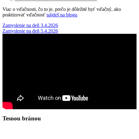
Viac o vďačnosti, čo to je, prečo je dôležité byť vďačný, ako
praktizovať vďačnosť
nájdeš na blogu
Post
Zamyslenie na deň 3.4.2026
Zamyslenie na deň 5.4.2026
navigation
Tesnou bránou