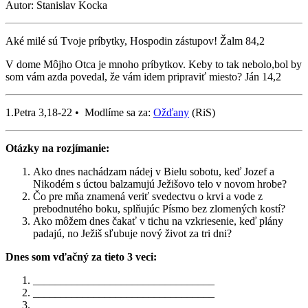
Autor: Stanislav Kocka
Aké milé sú Tvoje príbytky, Hospodin zástupov! Žalm 84,2
V dome Môjho Otca je mnoho príbytkov. Keby to tak nebolo,bol by
som vám azda povedal, že vám idem pripraviť miesto? Ján 14,2
1.Petra 3,18-22 • Modlíme sa za:
Ožďany
(RiS)
Otázky na rozjímanie:
Ako dnes nachádzam nádej v Bielu sobotu, keď Jozef a
Nikodém s úctou balzamujú Ježišovo telo v novom hrobe?
Čo pre mňa znamená veriť svedectvu o krvi a vode z
prebodnutého boku, splňujúc Písmo bez zlomených kostí?
Ako môžem dnes čakať v tichu na vzkriesenie, keď plány
padajú, no Ježiš sľubuje nový život za tri dni?
Dnes som vďačný za tieto 3 veci:
_________________________________
_________________________________
_________________________________