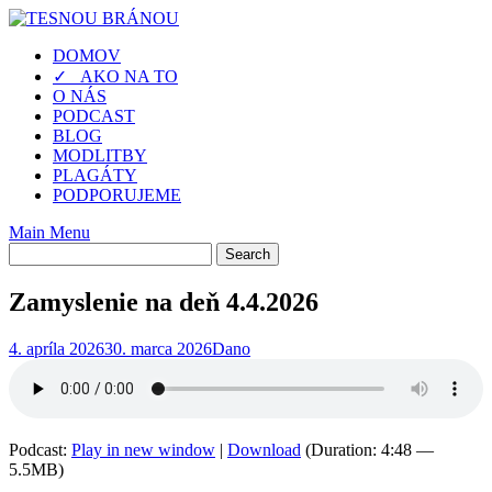
Skip
to
DOMOV
content
✓ AKO NA TO
O NÁS
PODCAST
BLOG
MODLITBY
PLAGÁTY
PODPORUJEME
Main Menu
Zamyslenie na deň 4.4.2026
4. apríla 2026
30. marca 2026
Dano
Podcast:
Play in new window
|
Download
(Duration: 4:48 —
5.5MB)