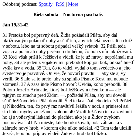
Odoberaj podcast:
Spotify
|
RSS
|
More
Biela sobota – Nocturna paschalis
Ján 19,31-42
31 Pretože bol prípravný deň, Židia požiadali Piláta, aby dal
ukrižovaným polámať nohy a sňať ich, aby ich telá nezostali na kríži
v sobotu, lebo na tú sobotu pripadal veľký sviatok. 32 Prišli teda
vojaci a polámali nohy prvému i druhému, čo boli s ním ukrižovaní.
33 Keď však prišli k Ježišovi a videli, že je už mŕtvy, nepolámali mu
nohy, 34 ale jeden z vojakov mu prebodol kopijou bok, odkiaľ hneď
vyšla krv a voda. 35 Ten, čo to videl, vydal o tom svedectvo a jeho
svedectvo je pravdivé. On vie, že hovorí pravdu — aby ste aj vy
verili. 36 Stalo sa to preto, aby sa splnilo Písmo: Kosť mu nebude
zlomená. 37 A zasa inde Písmo hovorí: Uvidia, koho prebodli. 38
Potom Jozef z Arimatie, ktorý bol Ježišovým učeníkom — ale
tajným zo strachu pred Židmi —, požiadal Piláta, aby mu dovolil
sňať Ježišovo telo. Pilát dovolil. Šiel teda a sňal jeho telo. 39 Prišiel
aj Nikodém, ten, čo prvý raz navštívil Ježiša v noci, a priniesol asi
sto libier myrhy zmiešanej s aloou. 40 Vzali Ježišovo telo a zavinuli
ho aj s voňavými látkami do plachiet, ako je u Židov zvykom
pochovávať. 41 Na mieste, kde ho ukrižovali, bola záhrada a v
záhrade nový hrob, v ktorom ešte nikto neležal. 42 Tam teda uložili
Ježiša, lebo bol prípravný deň Židov a hrob bol blízko.