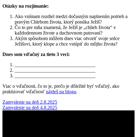
Otázky na rozjímanie:
Ako vnímam rozdiel medzi dočasným naplnením potrieb a
pravým Chlebom života, ktorý ponúka Ježiš?
Čo to pre mňa znamená, že Ježiš je „chlieb života“ v
každodennom živote a duchovnom putovaní?
Akým spôsobom môžem dnes viac otvoriť svoje srdce
Ježišovi, ktorý klope a chce vstúpiť do môjho života?
Dnes som vďačný za tieto 3 veci:
_________________________________
_________________________________
_________________________________
Viac o vďačnosti, čo to je, prečo je dôležité byť vďačný, ako
praktizovať vďačnosť
nájdeš na blogu
.
Post
Zamyslenie na deň 2.8.2025
Zamyslenie na deň 4.8.2025
navigation