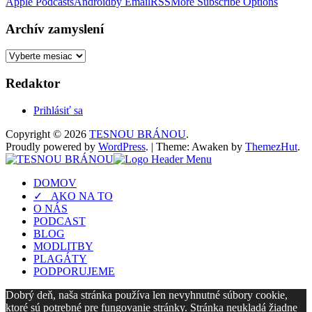
Apple Podcasts
Android
by Email
RSS
More Subscribe Options
Archív zamyslení
Archív
zamyslení
Redaktor
Prihlásiť sa
Copyright © 2026
TESNOU BRÁNOU
.
Proudly powered by
WordPress
.
|
Theme: Awaken by
ThemezHut
.
DOMOV
✓ AKO NA TO
O NÁS
PODCAST
BLOG
MODLITBY
PLAGÁTY
PODPORUJEME
Dobrý deň, naša stránka používa len nevyhnutné súbory cookie,
ktoré sú potrebné pre fungovanie stránky. Stránka neukladá žiadne