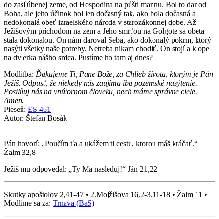
do zasľúbenej zeme, od Hospodina na púšti mannu. Bol to dar od
Boha, ale jeho účinok bol len dočasný tak, ako bola dočasná a
nedokonalá obeť izraelského národa v starozákonnej dobe. Až
Ježišovým príchodom na zem a Jeho smrťou na Golgote sa obeta
stala dokonalou. On nám daroval Seba, ako dokonalý pokrm, ktorý
nasýti všetky naše potreby. Netreba nikam chodiť. On stojí a klope
na dvierka nášho srdca. Pustíme ho tam aj dnes?
Modlitba:
Ďakujeme Ti, Pane Bože, za Chlieb života, ktorým je Pán
Ježiš. Odpusť, že niekedy nás zaujíma iba pozemské nasýtenie.
Posilňuj nás na vnútornom človeku, nech máme správne ciele.
Amen.
Pieseň:
ES 461
Autor: Štefan Bosák
Pán hovorí: „Poučím ťa a ukážem ti cestu, ktorou máš kráčať.“
Žalm 32,8
Ježiš mu odpovedal: „Ty Ma nasleduj!“ Ján 21,22
Skutky apoštolov 2,41-47 • 2.Mojžišova 16,2-3.11-18 • Žalm 11 •
Modlíme sa za:
Trnava (BaS)