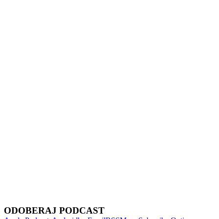
Show Episodes List
Next Episode
ODOBERAJ PODCAST