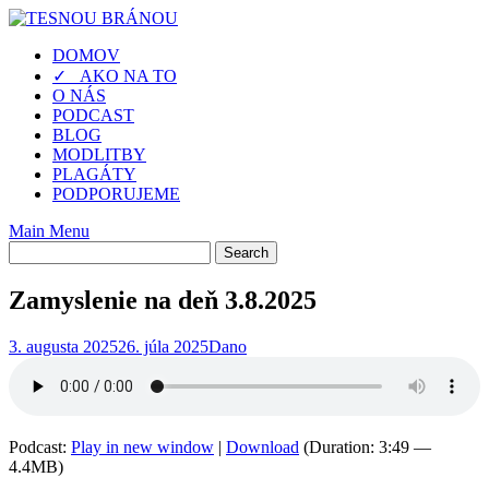
Skip
to
DOMOV
content
✓ AKO NA TO
O NÁS
PODCAST
BLOG
MODLITBY
PLAGÁTY
PODPORUJEME
Main Menu
Zamyslenie na deň 3.8.2025
3. augusta 2025
26. júla 2025
Dano
Podcast:
Play in new window
|
Download
(Duration: 3:49 —
4.4MB)