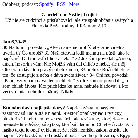
Odoberaj podcast:
Spotify
|
RSS
|
More
7. nedeľa po Svätej Trojici
Už nie ste cudzinci a prisťahovalci, ale ste spoluobčania svätých a
členovia Božej rodiny. Efežanom 2,19
Ján 6,30-35
30 Na to mu povedali: „Aké znamenie urobíš, aby sme videli a
uverili ti? Čo urobíš? 31 Naši otcovia jedli mannu na púšti, ako je
napísané: Dal im jesť chlieb z neba.“ 32 Ježiš im povedal: „Amen,
amen, hovorím vám: Nie Mojžiš vám dal chlieb z neba, ale môj
Otec vám dáva ten pravý chlieb z neba, 33 pretože Boží chlieb je
ten, čo zostupuje z neba a dáva svetu život.“ 34 Oni mu povedali:
„Pane, vždy nám dávaj tento chlieb!“ 35 Ježiš im odpovedal: „Ja
som chlieb života. Kto prichádza ku mne, nebude hladovať a kto
verí vo mňa, nebude smädný. Nikdy.
Kto nám dáva najlepšie dary?
Napriek zázraku nasýtenia
zástupov sú ľudia stále hladní. Niektorí opäť vyhladli fyzicky,
niektorí sú hladní len po senzáciách, ale v zástupe, ktorý doslova
prenasleduje Ježiša, sú aj takí, ktorí sú hladní po Chlebe života. Aj z
nášho textu je opäť evidentné, že Ježiš neprišiel zákon zrušiť, ale
naplniť. Židovský národ dostával počas svojho putovania, z Egypta