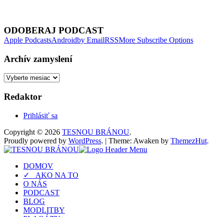
Next Episode
ODOBERAJ PODCAST
Apple Podcasts
Android
by Email
RSS
More Subscribe Options
Archív zamyslení
Archív
zamyslení
Redaktor
Prihlásiť sa
Copyright © 2026
TESNOU BRÁNOU
.
Proudly powered by
WordPress
.
|
Theme: Awaken by
ThemezHut
.
DOMOV
✓ AKO NA TO
O NÁS
PODCAST
BLOG
MODLITBY