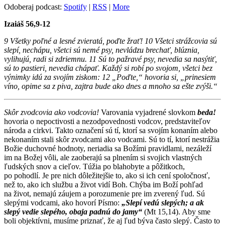
Odoberaj podcast:
Spotify
|
RSS
|
More
Izaiáš 56,9-12
9 Všetky poľné a lesné zvieratá, poďte žrať! 10 Všetci strážcovia sú
slepí, nechápu, všetci sú nemé psy, nevládzu brechať, blúznia,
vylihujú, radi si zdriemnu. 11 Sú to pažravé psy, nevedia sa nasýtiť,
sú to pastieri, nevedia chápať. Každý si robí po svojom, všetci bez
výnimky idú za svojím ziskom: 12 „Poďte,“ hovoria si, „prinesiem
víno, opime sa z piva, zajtra bude ako dnes a mnoho sa ešte zvýši.“
Skôr zvodcovia ako vodcovia!
Varovania vyjadrené slovkom
beda!
hovoria o nepoctivosti a nezodpovednosti vodcov, predstaviteľov
národa a cirkvi. Takto označení sú tí, ktorí sa svojím konaním alebo
nekonaním stali skôr zvodcami ako vodcami. Sú to tí, ktorí nestrážia
Božie duchovné hodnoty, neriadia sa Božími pravidlami, nezáleží
im na Božej vôli, ale zaoberajú sa plnením si svojich vlastných
ľudských snov a cieľov. Túžia po blahobyte a pôžitkoch,
po pohodlí. Je pre nich dôležitejšie to, ako si ich cení spoločnosť,
než to, ako ich službu a život vidí Boh. Chýba im Boží pohľad
na život, nemajú záujem a porozumenie pre im zverený ľud. Sú
slepými vodcami, ako hovorí Písmo:
„Slepí vedú slepých; a ak
slepý vedie slepého, obaja padnú do jamy“
(Mt 15,14). Aby sme
boli objektívni, musíme priznať, že aj ľud býva často slepý. Často to