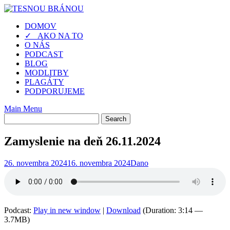
Skip
to
DOMOV
content
✓ AKO NA TO
O NÁS
PODCAST
BLOG
MODLITBY
PLAGÁTY
PODPORUJEME
Main Menu
Zamyslenie na deň 26.11.2024
26. novembra 2024
16. novembra 2024
Dano
Podcast:
Play in new window
|
Download
(Duration: 3:14 —
3.7MB)