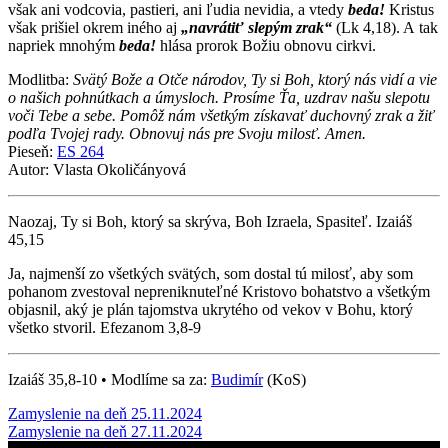
však ani vodcovia, pastieri, ani ľudia nevidia, a vtedy
beda!
Kristus
však prišiel okrem iného aj
„navrátiť slepým zrak“
(Lk 4,18). A tak
napriek mnohým
beda!
hlása prorok Božiu obnovu cirkvi.
Modlitba:
Svätý Bože a Otče národov, Ty si Boh, ktorý nás vidí a vie
o našich pohnútkach a úmysloch. Prosíme Ťa, uzdrav našu slepotu
voči Tebe a sebe. Pomôž nám všetkým získavať duchovný zrak a žiť
podľa Tvojej rady. Obnovuj nás pre Svoju milosť. Amen.
Pieseň:
ES 264
Autor: Vlasta Okoličányová
Naozaj, Ty si Boh, ktorý sa skrýva, Boh Izraela, Spasiteľ. Izaiáš
45,15
Ja, najmenší zo všetkých svätých, som dostal tú milosť, aby som
pohanom zvestoval nepreniknuteľné Kristovo bohatstvo a všetkým
objasnil, aký je plán tajomstva ukrytého od vekov v Bohu, ktorý
všetko stvoril. Efezanom 3,8-9
Izaiáš 35,8-10 • Modlíme sa za:
Budimír
(KoS)
Post
Zamyslenie na deň 25.11.2024
Zamyslenie na deň 27.11.2024
navigation