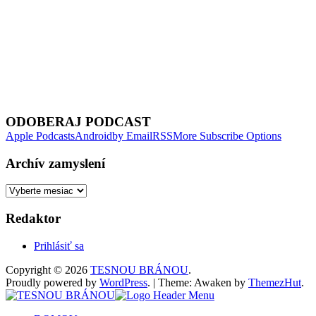
Next Episode
ODOBERAJ PODCAST
Apple Podcasts
Android
by Email
RSS
More Subscribe Options
Archív zamyslení
Archív
zamyslení
Redaktor
Prihlásiť sa
Copyright © 2026
TESNOU BRÁNOU
.
Proudly powered by
WordPress
.
|
Theme: Awaken by
ThemezHut
.