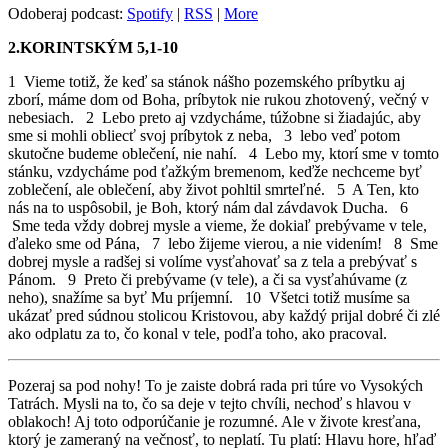
Odoberaj podcast:
Spotify
|
RSS
|
More
2.KORINTSKÝM 5,1-10
1 Vieme totiž, že keď sa stánok nášho pozemského príbytku aj
zborí, máme dom od Boha, príbytok nie rukou zhotovený, večný v
nebesiach. 2 Lebo preto aj vzdycháme, túžobne si žiadajúc, aby
sme si mohli obliecť svoj príbytok z neba, 3 lebo veď potom
skutočne budeme oblečení, nie nahí. 4 Lebo my, ktorí sme v tomto
stánku, vzdycháme pod ťažkým bremenom, keďže nechceme byť
zoblečení, ale oblečení, aby život pohltil smrteľné. 5 A Ten, kto
nás na to uspôsobil, je Boh, ktorý nám dal závdavok Ducha. 6
Sme teda vždy dobrej mysle a vieme, že dokiaľ prebývame v tele,
ďaleko sme od Pána, 7 lebo žijeme vierou, a nie videním! 8 Sme
dobrej mysle a radšej si volíme vysťahovať sa z tela a prebývať s
Pánom. 9 Preto či prebývame (v tele), a či sa vysťahúvame (z
neho), snažíme sa byť Mu príjemní. 10 Všetci totiž musíme sa
ukázať pred súdnou stolicou Kristovou, aby každý prijal dobré či zlé
ako odplatu za to, čo konal v tele, podľa toho, ako pracoval.
Pozeraj sa pod nohy! To je zaiste dobrá rada pri túre vo Vysokých
Tatrách. Mysli na to, čo sa deje v tejto chvíli, nechoď s hlavou v
oblakoch! Aj toto odporúčanie je rozumné. Ale v živote kresťana,
ktorý je zameraný na večnosť, to neplatí. Tu platí: Hlavu hore, hľaď