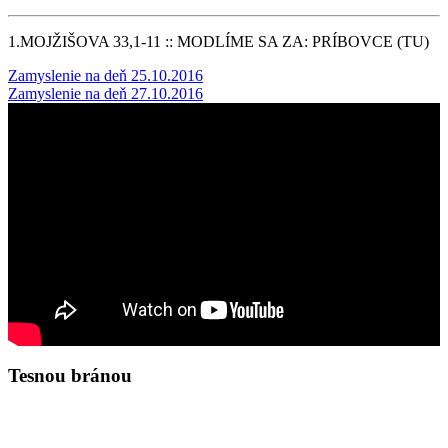
1.MOJŽIŠOVA 33,1-11 :: MODLÍME SA ZA: PRÍBOVCE (TU)
Post
Zamyslenie na deň 25.10.2016
Zamyslenie na deň 27.10.2016
navigation
Tesnou bránou