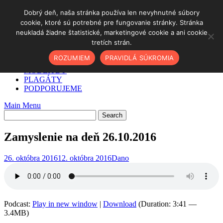
Skip
Dobrý deň, naša stránka používa len nevyhnutné súbory
to
cookie, ktoré sú potrebné pre fungovanie stránky. Stránka
DOMOV
content
neukladá žiadne štatistické, marketingové cookie a ani cookie
✓ AKO NA TO
tretích strán.
O NÁS
PODCAST
ROZUMIEM
PRAVIDLÁ SÚKROMIA
BLOG
MODLITBY
PLAGÁTY
PODPORUJEME
Main Menu
Zamyslenie na deň 26.10.2016
26. októbra 2016
12. októbra 2016
Dano
Podcast:
Play in new window
|
Download
(Duration: 3:41 —
3.4MB)