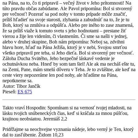
na Pána, na to, čo ti pripravil – večný život v Jeho prítomnosti! Na
túto pravdu občas zabúdame. Ale Pavol pripomína: Bol si stvorený
pre večnosť! Pozerať sa pod nohy v tomto prípade môže značiť,
príliš hľadieť na svoje starosti, zlyhania a zabudnúť na to, že je tu
Boh, ktorý sa zmilúva a odpúšťa. Alebo pre iného to zase znamená,
že sa príliš viaže k tomuto svetu s jeho hodnotami – prestane žiť
vierou a žije len videním, či vlastnením. Či sme sa našli v jednej,
alebo v druhej skupine, Boh nám pripomína: Neboj sa, zdvihni
hlavu hore, hľaď na Pána Ježiša, ktorý je v nebi, Svojou smrťou
všetko pripravil pre teba, si Jeho dieťa. Bol si stvorený pre večnosť.
Záloha Ducha Svätého, Jeho bezpečné láskavé vedenie je
ochutnávkou neba. Hneď by som tam šiel! Ale ak ma necháš ešte tu,
na Zemi, Pane, mám smelú dôveru v Teba. Je to zvláštne, ale keď na
ceste viery nepozeráme len pod nohy, ale hľadíme na Pána,
nepotkneme sa.
Autor: Tibor Jančík
Pieseň:
ES 675
Takto vraví Hospodin: Spomínam si na vernosť tvojej mladosti, na
lásku tvojich snúbeneckých čias, keď si kráčala za mnou púšťou,
krajinou neobsiatou. Jeremiáš 2,2
Pridŕžajme sa neochvejne vyznania nádeje, lebo verný je Ten, ktorý
dal to zasľúbenie. Židom 10,23